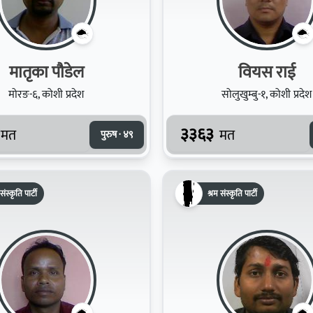
मातृका पौडेल
वियस राई
मोरङ-६, कोशी प्रदेश
सोलुखुम्बु-१, कोशी प्रदेश
३३६३
मत
मत
पुरुष · ४९
संस्कृति पार्टी
श्रम संस्कृति पार्टी