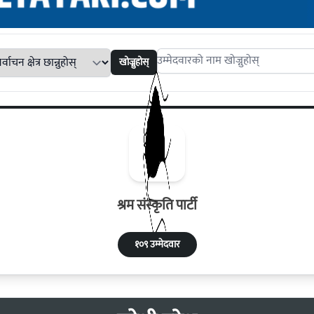
खोज्नुहोस्
Search candidates
श्रम संस्कृति पार्टी
१०९ उम्मेदवार