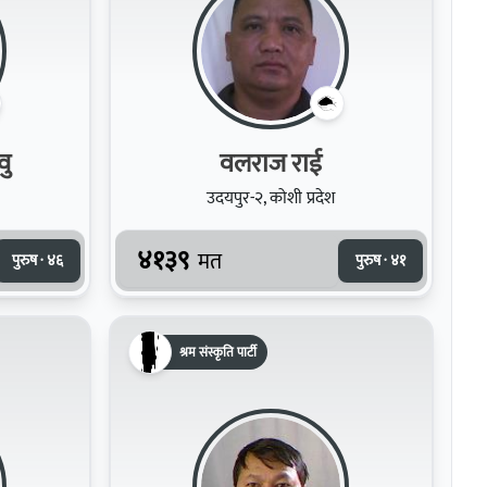
लिम्वु
वलराज राई
उदयपुर-२, कोशी प्रदेश
४१३९
मत
पुरुष · ४६
पुरुष · ४१
श्रम संस्कृति पार्टी