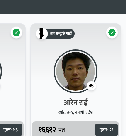
श्रम संस्कृति पार्टी
आरेन राई
खोटाङ-१, कोशी प्रदेश
१६६१२
मत
पुरुष · ४३
पुरुष · २९