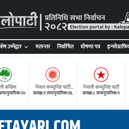
शेष उम्मेद्वार
मतान्तर
निर्वाचित
घोषणा पत्र
इन्फोग्राफि
ली काँग्रेस
नेपाल कम्युनिष्ट पार्टी
नेपाली कम्युनिष्ट पार्टी
१८ समानुपातिक:२०
प्रत्यक्ष:९ समानुपातिक:१६
(एमाले)
प्रत्यक्ष:८ समानुपातिक:९