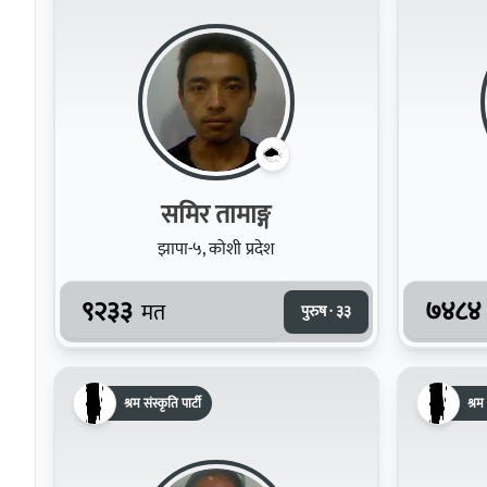
समिर तामाङ्ग
झापा-५, कोशी प्रदेश
९२३३
७४८४
मत
पुरुष · ३३
श्रम संस्कृति पार्टी
श्रम 