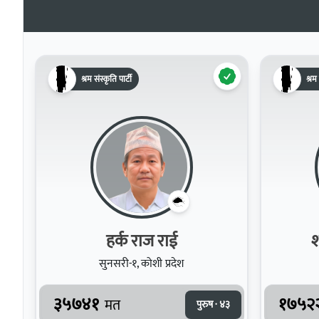
श्रम संस्कृति पार्टी
श्रम 
हर्क राज राई
श
सुनसरी-१, कोशी प्रदेश
३५७४१
१७५२
मत
पुरुष · ४३