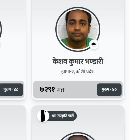
केशव कुमार भण्डारी
झापा-२, कोशी प्रदेश
७२९१
मत
पुरुष · ४८
पुरुष · ४०
श्रम संस्कृति पार्टी