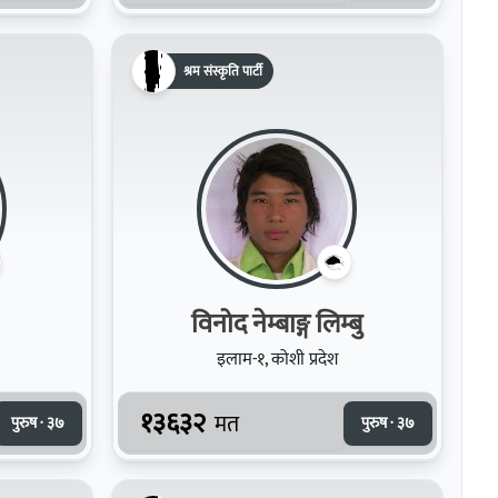
श्रम संस्कृति पार्टी
विनोद नेम्बाङ्ग लिम्बु
इलाम-१, कोशी प्रदेश
१३६३२
मत
पुरुष · ३७
पुरुष · ३७