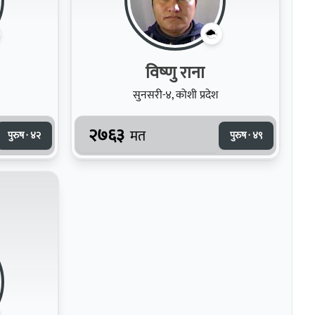
विष्‍णु राना
सुनसरी-४, कोशी प्रदेश
२७६३
मत
पुरुष · ४२
पुरुष · ४९