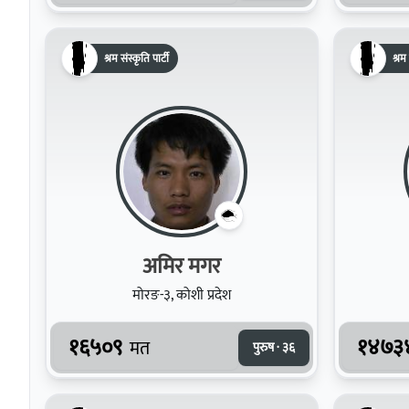
श्रम संस्कृति पार्टी
श्रम 
अमिर मगर
मोरङ-३, कोशी प्रदेश
१६५०९
१४७३
मत
पुरुष · ३६