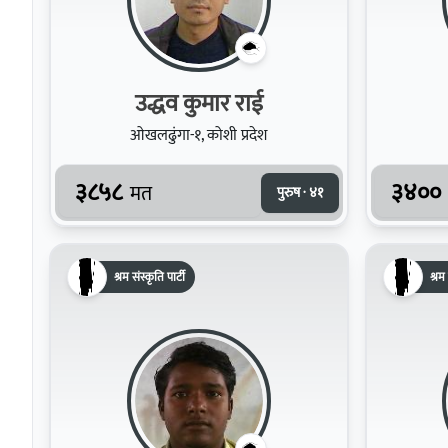
उद्धव कुमार राई
ओखलढुंगा-१, कोशी प्रदेश
३८५८
३४००
मत
पुरुष · ४१
श्रम संस्कृति पार्टी
श्रम 