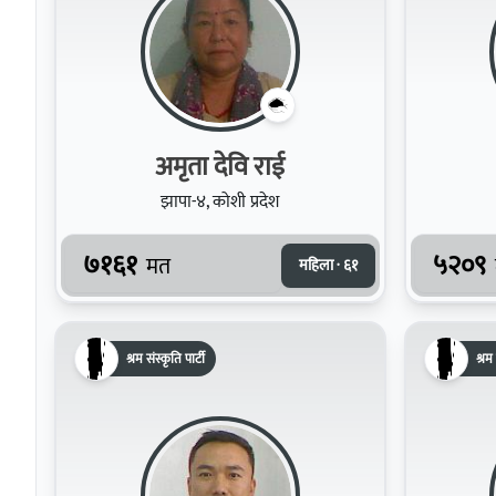
अमृता देवि राई
झापा-४, कोशी प्रदेश
७१६१
५२०९
मत
महिला · ६१
श्रम संस्कृति पार्टी
श्रम 