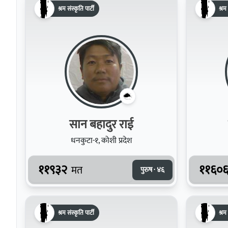
श्रम संस्कृति पार्टी
श्रम 
सान बहादुर​ राई
धनकुटा-१, कोशी प्रदेश
११९३२
११६०
मत
पुरुष · ४६
श्रम संस्कृति पार्टी
श्रम 