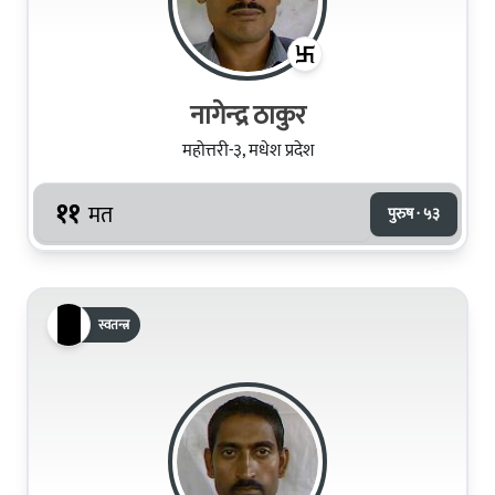
नागेन्‍द्र ठाकुर
महोत्तरी-३, मधेश प्रदेश
११
मत
पुरुष · ५३
स्वतन्त्र