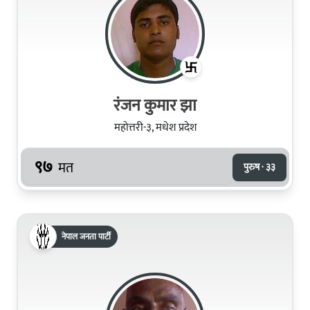
रंजन कुमार झा
महोत्तरी-३, मधेश प्रदेश
९७
मत
पुरुष · ३३
नेपाल जनता पार्टी