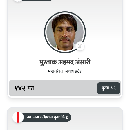
मुस्ताक अहमद अंसारी
महोत्तरी-३, मधेश प्रदेश
१४२
मत
पुरुष · ४६
आम जनता पार्टी(एकल चुनाव चिन्ह)