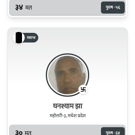
३४
मत
पुरुष · ५६
स्वतन्त्र
घनश्याम झा
महोत्तरी-३, मधेश प्रदेश
३०
मत
पुरुष · ६४