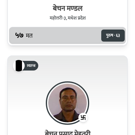
बेचन मण्‍डल
महोत्तरी-३, मधेश प्रदेश
५७
मत
पुरुष · ६३
स्वतन्त्र
बेचन प्रसाद मेहतरी