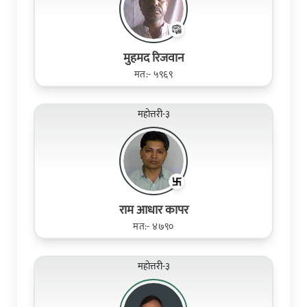
मुहमद रिजवान
मत:- ५९६९
महोत्तरी-३
राम आधार कापर
मत:- ४७९०
महोत्तरी-३