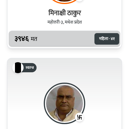
मिनाक्षी ठाकुर
महोत्तरी-३, मधेश प्रदेश
३९४६
मत
महिला · ४१
स्वतन्त्र