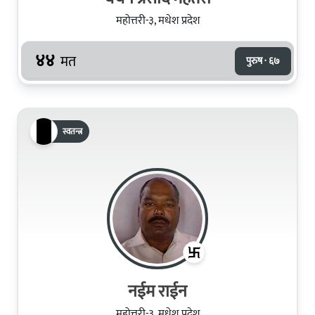
महोत्तरी-३, मधेश प्रदेश
४४
मत
पुरुष · ६७
स्वतन्त्र
नईम राईन
महोत्तरी-३, मधेश प्रदेश