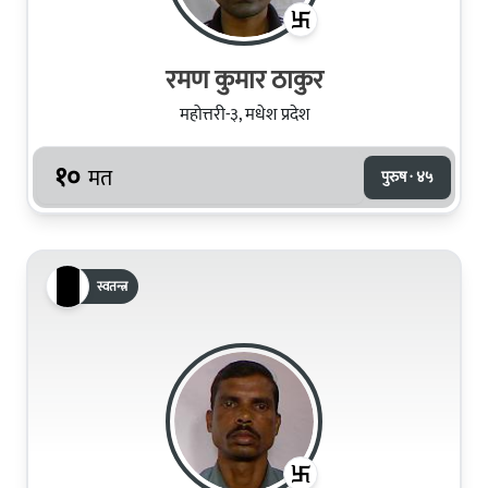
रमण कुमार ठाकुर
महोत्तरी-३, मधेश प्रदेश
१०
मत
पुरुष · ४५
स्वतन्त्र