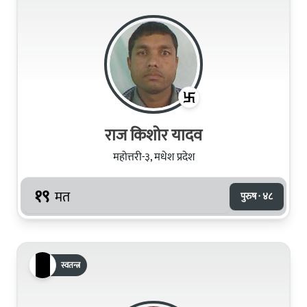
राज किशोर यादव
महोत्तरी-३, मधेश प्रदेश
१९
मत
पुरुष · ४८
स्वतन्त्र