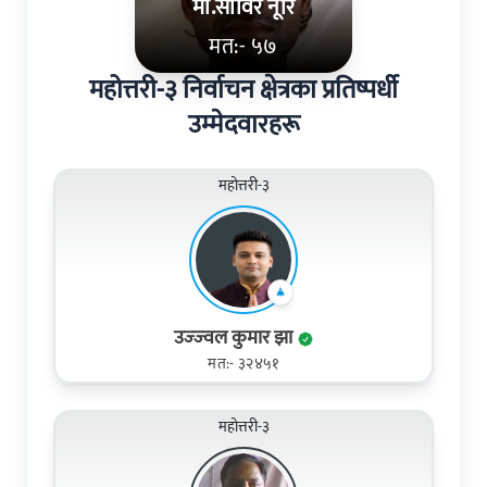
मो.साविर नूरि
मत:- ५७
महोत्तरी-३ निर्वाचन क्षेत्रका प्रतिष्पर्धी
उम्मेदवारहरू
महोत्तरी-३
उज्‍ज्‍वल कुमार झा
मत:- ३२४५१
महोत्तरी-३