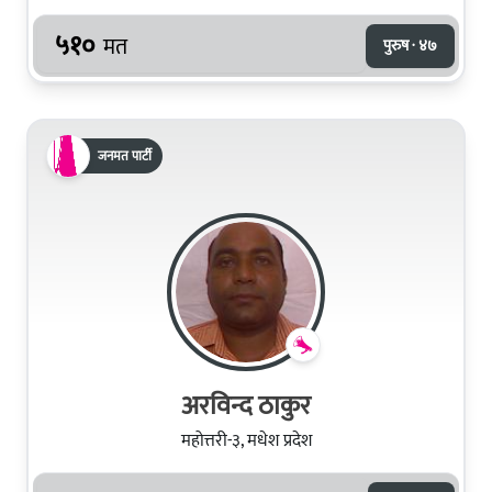
५१०
मत
पुरुष · ४७
जनमत पार्टी
अरविन्द ठाकुर
महोत्तरी-३, मधेश प्रदेश