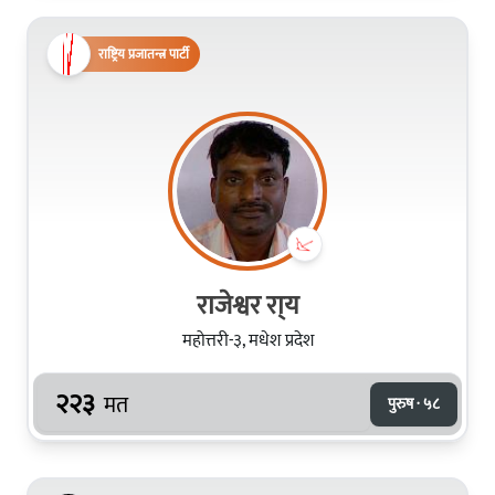
राष्ट्रिय प्रजातन्त्र पार्टी
राजेश्वर रा्य
महोत्तरी-३, मधेश प्रदेश
२२३
मत
पुरुष · ५८