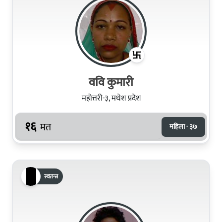
ववि कुमारी
महोत्तरी-३, मधेश प्रदेश
१६
मत
महिला · ३७
स्वतन्त्र