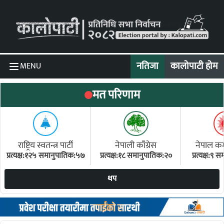
Skip to content
नतिजा
कालोपाटी होम
MENU
मत परिणाम
राष्ट्रिय स्वतन्त्र पार्टी
नेपाली काँग्रेस
नेपाल कम्य
प्रत्यक्ष:१२५ समानुपातिक:५७
प्रत्यक्ष:१८ समानुपातिक:२०
प्रत्यक्ष:९
(ए
थप