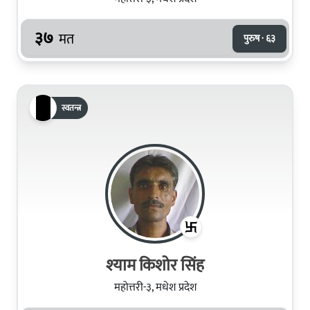
३७
मत
पुरुष · ६३
स्वतन्त्र
श्‍याम किशोर सिंह
महोत्तरी-३, मधेश प्रदेश