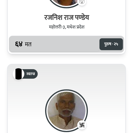
रजनिश राज पण्डेय
महोत्तरी-३, मधेश प्रदेश
६४
मत
पुरुष · २५
स्वतन्त्र