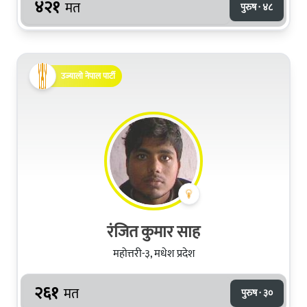
४२१
मत
पुरुष · ४८
उज्यालो नेपाल पार्टी
रंजित कुमार साह
महोत्तरी-३, मधेश प्रदेश
२६१
मत
पुरुष · ३०