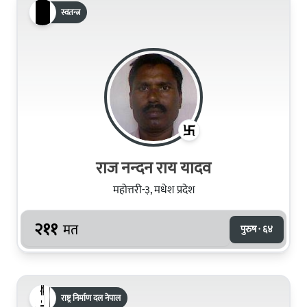
स्वतन्त्र
राज नन्‍दन राय यादव
महोत्तरी-३, मधेश प्रदेश
२११
मत
पुरुष · ६४
राष्ट्र निर्माण दल नेपाल