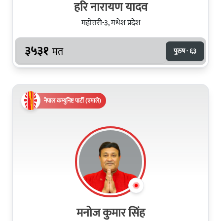
हरि नारायण यादव
महोत्तरी-३, मधेश प्रदेश
३५३१
मत
पुरुष · ६३
नेपाल कम्युनिष्ट पार्टी (एमाले)
मनोज कुमार सिंह