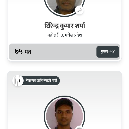
धिरेन्द्र कुमार शर्मा
महोत्तरी-३, मधेश प्रदेश
७५
मत
पुरुष · ५४
नेपालका लागि नेपाली पार्टी