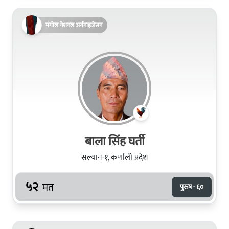
मंगोल नेशनल अर्गनाइजेसन
बाला सिंह घर्ती
सल्यान-१, कर्णाली प्रदेश
५२
मत
पुरुष · ६०