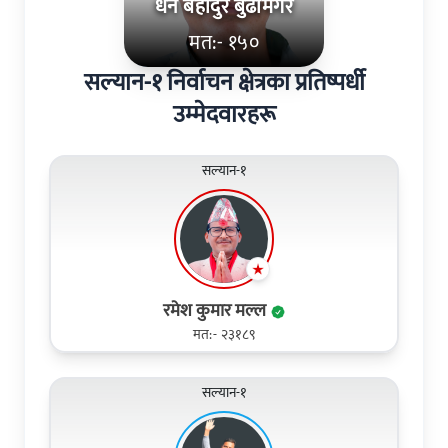
धन बहादुर बुढामगर
मत:- १५०
सल्यान-१ निर्वाचन क्षेत्रका प्रतिष्पर्धी
उम्मेदवारहरू
सल्यान-१
रमेश कुमार मल्ल
मत:- २३१८९
सल्यान-१