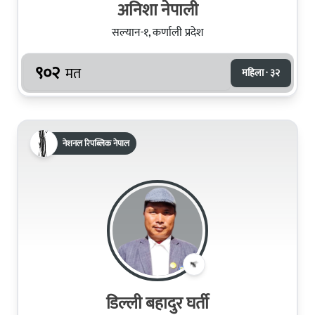
अनिशा नेपाली
सल्यान-१, कर्णाली प्रदेश
९०२
मत
महिला · ३२
नेशनल रिपब्लिक नेपाल
डिल्ली बहादुर घर्ती