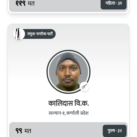
११९
मत
महिला · ३१
संयुक्त नागरिक पार्टी
कालिदास वि.क.
सल्यान-१, कर्णाली प्रदेश
९९
मत
पुरुष · ३२