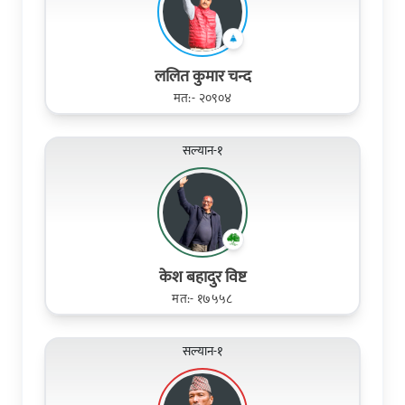
ललित कुमार चन्द
मत:- २०९०४
सल्यान-१
केश बहादुर विष्ट
मत:- १७५५८
सल्यान-१