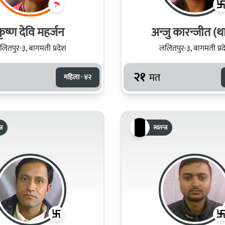
ृष्ण देवि महर्जन
अन्जु कारन्जीत (थ
लितपुर-३, बागमती प्रदेश
ललितपुर-३, बागमती प्रद
२१
मत
महिला · ४२
्र
स्वतन्त्र