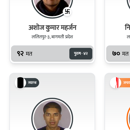
अशोज कुमार महर्जन
नि
ललितपुर-३, बागमती प्रदेश
ल
९२
७०
मत
मत
पुरुष · ४२
स्वतन्त्र
जनता 