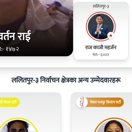
ललितपुर-३
र्तन राई
राज काजी महर्जन
:- १४७२
मत:- ६०२२
ललितपुर-३ निर्वाचन क्षेत्रका अन्य उम्मेदवारहरू
लो नेपाल पार्टी
नेपाल मजदुर किसान पार्टी