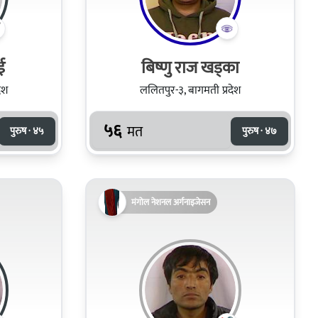
ई
बिष्णु राज खड्का
ेश
ललितपुर-३, बागमती प्रदेश
५६
मत
पुरुष · ४५
पुरुष · ४७
मंगोल नेशनल अर्गनाइजेसन