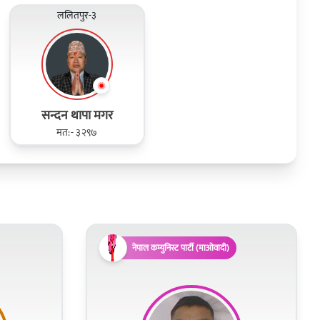
ललितपुर-३
सन्दन थापा मगर
मत:- ३२९७
नेपाल कम्युनिस्ट पार्टी (माओवादी)