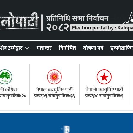
शेष उम्मेद्वार
मतान्तर
निर्वाचित
घोषणा पत्र
इन्फोग्राफि
ली काँग्रेस
नेपाल कम्युनिष्ट पार्टी
नेपाली कम्युनिष्ट पार्टी
१८ समानुपातिक:२०
प्रत्यक्ष:९ समानुपातिक:१६
(एमाले)
प्रत्यक्ष:८ समानुपातिक:९