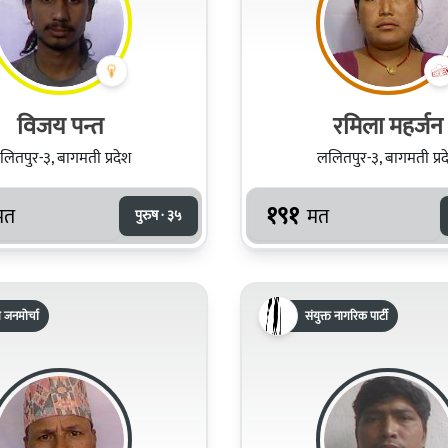
विजय पन्त
रमिला महर्जन
लितपुर-३, बागमती प्रदेश
ललितपुर-३, बागमती प्रद
१९१
मत
मत
पुरुष · ३५
रिय जनमोर्चा
संयुक्त नागरिक पार्टी