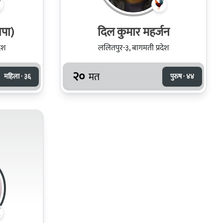
ापा)
दिल कुमार महर्जन
ेश
ललितपुर-३, बागमती प्रदेश
२०
मत
महिला · ३६
पुरुष · ४४