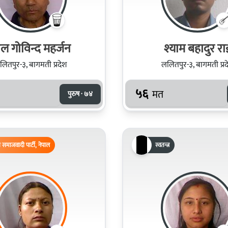
ल गोविन्द महर्जन
श्याम बहादुर रा
लितपुर-३, बागमती प्रदेश
ललितपुर-३, बागमती प्रद
५६
मत
पुरुष · ७४
समाजवादी पार्टी, नेपाल
स्वतन्त्र