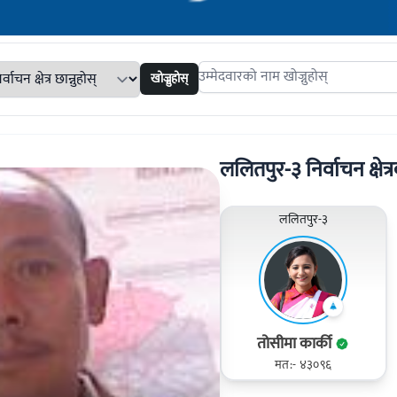
खोज्नुहोस्
Search candidates
ललितपुर-३ निर्वाचन क्षेत्र
ललितपुर-३
तोसीमा कार्की
मत:- ४३०९६