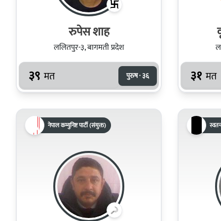
रुपेस शाह
क
ललितपुर-३, बागमती प्रदेश
ल
३९
३१
मत
मत
पुरुष · ३६
नेपाल कम्युनिष्ट पार्टी (संयुक्त)
स्वतन्त