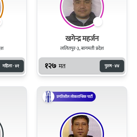
खगेन्द्र महर्जन
ेश
ललितपुर-३, बागमती प्रदेश
१२७
मत
महिला · ४१
पुरुष · ४४
प्रगतिशील लोकतान्त्रिक पार्टी