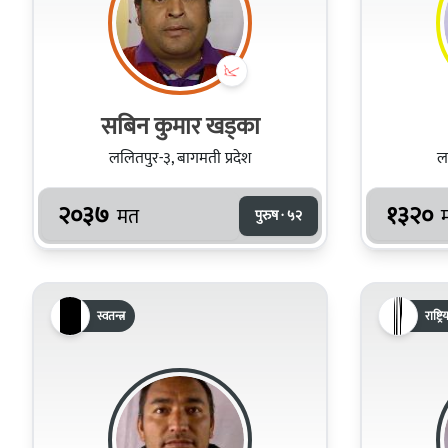
सबिन कुमार खड्का
ललितपुर-३, बागमती प्रदेश
ल
२०३७
१३२०
मत
पुरुष · ५२
स्वतन्त्र
राष्ट्