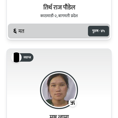
तिर्थ राज पौडेल
काठमाडौं-२, बागमती प्रदेश
६
मत
पुरुष · ४५
स्वतन्त्र
मञ्जु लामा