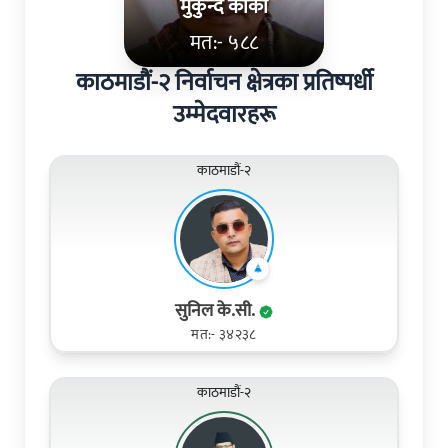
मुकुन्द कार्की
मत:- ५८८
काठमाडौं-२ निर्वाचन क्षेत्रका प्रतिष्पर्धी
उम्मेदवारहरू
काठमाडौं-२
सुनिल के.सी.
मत:- ३४२३८
काठमाडौं-२