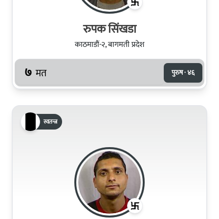
रुपक सिंखडा
काठमाडौं-२, बागमती प्रदेश
७
मत
पुरुष · ४६
स्वतन्त्र