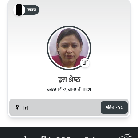
स्वतन्त्र
इरा श्रेष्‍ठ
काठमाडौं-२, बागमती प्रदेश
१
मत
महिला · ४८