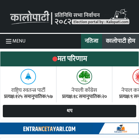
Skip to content
नतिजा
कालोपाटी होम
MENU
मत परिणाम
राष्ट्रिय स्वतन्त्र पार्टी
नेपाली काँग्रेस
नेपाल कम्य
प्रत्यक्ष:१२५ समानुपातिक:५७
प्रत्यक्ष:१८ समानुपातिक:२०
प्रत्यक्ष:९
(ए
थप