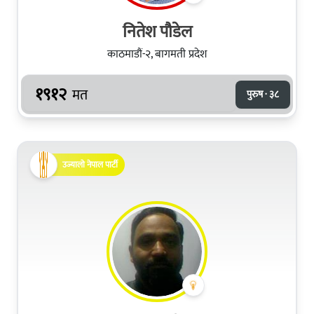
नितेश पौडेल
काठमाडौं-२, बागमती प्रदेश
१९१२
मत
पुरुष · ३८
उज्यालो नेपाल पार्टी