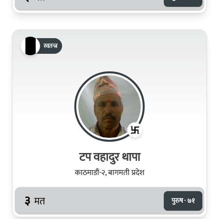
स्वतन्त्र
टप वहादुर थापा
काठमाडौं-२, बागमती प्रदेश
३
मत
पुरुष · ७१