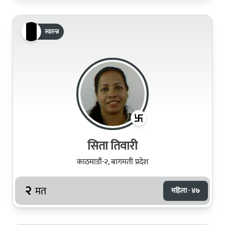
स्वतन्त्र
सिता तिवारी
काठमाडौं-२, बागमती प्रदेश
२
मत
महिला · ४७