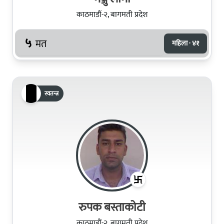
काठमाडौं-२, बागमती प्रदेश
५
मत
महिला · ४१
स्वतन्त्र
रुपक बस्ताकोटी
काठमाडौं-२, बागमती प्रदेश