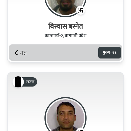
बिस्वास बस्नेत
काठमाडौं-२, बागमती प्रदेश
८
मत
पुरुष · २६
स्वतन्त्र