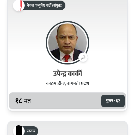
नेपाल कम्युनिष्ट पार्टी (संयुक्त)
उपेन्द्र कार्की
काठमाडौं-२, बागमती प्रदेश
१८
मत
पुरुष · ६२
स्वतन्त्र