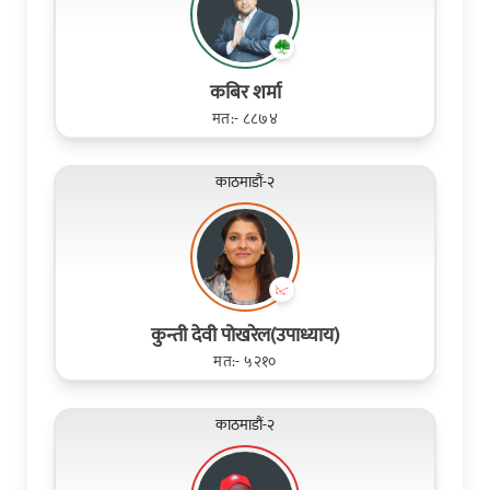
कबिर शर्मा
मत:- ८८७४
काठमाडौं-२
कुन्ती देवी पोखरेल(उपाध्याय)
मत:- ५२१०
काठमाडौं-२