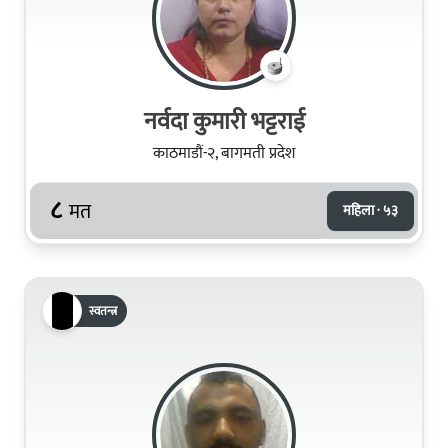
नर्वदा कुमारी भट्टराई
काठमाडौं-२, बागमती प्रदेश
८
मत
महिला · ५३
स्वतन्त्र