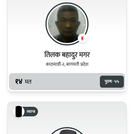
तिलक बहादुर मगर
काठमाडौं-२, बागमती प्रदेश
१४
मत
पुरुष · ५५
स्वतन्त्र