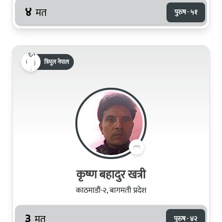
४
मत
पुरुष · ५१
त्रिमूल नेपाल
कृष्ण बहादुर खत्री
काठमाडौं-२, बागमती प्रदेश
३
मत
पुरुष · ४२