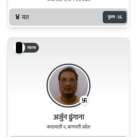
४
मत
पुरुष · ३६
स्वतन्त्र
अर्जुन ढुंगाना
काठमाडौं-२, बागमती प्रदेश