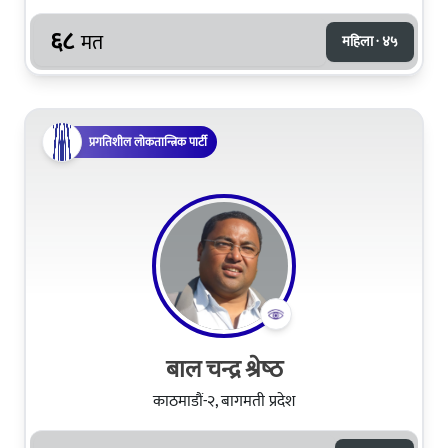
६८
मत
महिला · ४५
प्रगतिशील लोकतान्त्रिक पार्टी
बाल चन्द्र श्रेष्‍ठ
काठमाडौं-२, बागमती प्रदेश