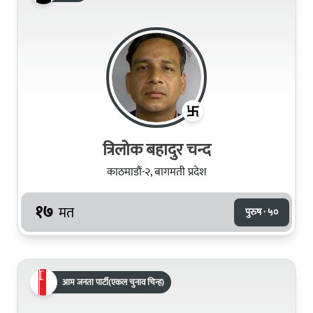
त्रिलोक बहादुर चन्द
काठमाडौं-२, बागमती प्रदेश
१७
मत
पुरुष · ५०
आम जनता पार्टी(एकल चुनाव चिन्ह)