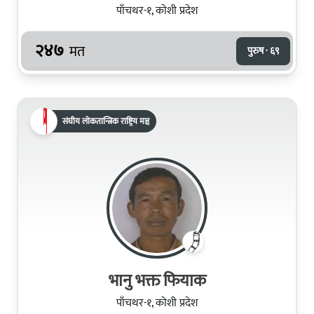
पाँचथर-१, कोशी प्रदेश
२४७
मत
पुरुष · ६९
संघीय लोकतान्त्रिक राष्ट्रिय मञ्च
भानु भक्त फियाक
पाँचथर-१, कोशी प्रदेश