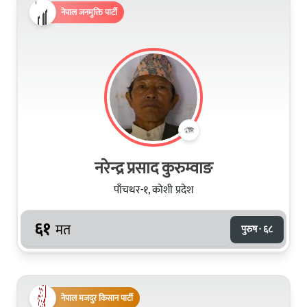
नेपाल जनमुक्ति पार्टी
नरेन्द्र प्रसाद कुरुम्‍वाङ
पाँचथर-१, कोशी प्रदेश
६१
मत
पुरुष · ६८
नेपाल मजदुर किसान पार्टी