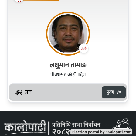
लक्षुमान तामाङ
पाँचथर-१, कोशी प्रदेश
३२
मत
पुरुष · ४०