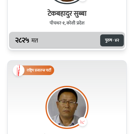
टेकबहादुर सुब्बा
पाँचथर-१, कोशी प्रदेश
२८२५
मत
पुरुष · ४२
राष्ट्रिय प्रजातन्त्र पार्टी