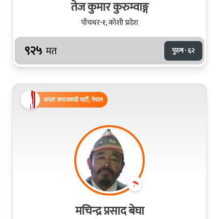
तेज कुमार कुरुम्वाङ्ग
पाँचथर-१, कोशी प्रदेश
९२५
मत
पुरुष · ६२
जनता समाजवादी पार्टी, नेपाल
मचिन्द्र प्रसाद बेघा