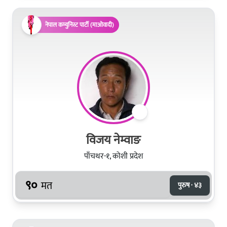
नेपाल कम्युनिस्ट पार्टी (माओवादी)
विजय नेम्वाङ
पाँचथर-१, कोशी प्रदेश
९०
मत
पुरुष · ४३