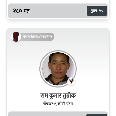
१८०
मत
पुरुष · ५०
मंगोल नेशनल अर्गनाइजेसन
राम कुमार तुम्रोक
पाँचथर-१, कोशी प्रदेश