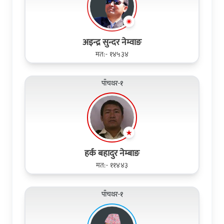
अइन्द्र सुन्दर नेम्वाङ
मत:- १४५३४
पाँचथर-१
हर्क बहादुर नेम्बाङ
मत:- ११४४३
पाँचथर-१