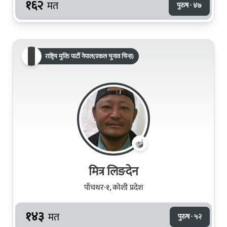
१६२
मत
पुरुष · ४७
राष्ट्रिय मुक्ति पार्टी नेपाल(एकल चुनाव चिन्ह)
मित्र लिङदेन
पाँचथर-१, कोशी प्रदेश
१४३
मत
पुरुष · ५२