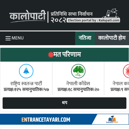
Skip to content
नतिजा
कालोपाटी होम
MENU
मत परिणाम
राष्ट्रिय स्वतन्त्र पार्टी
नेपाली काँग्रेस
नेपाल कम्य
प्रत्यक्ष:१२५ समानुपातिक:५७
प्रत्यक्ष:१८ समानुपातिक:२०
प्रत्यक्ष:९
(ए
थप