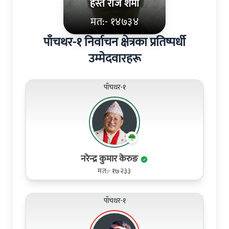
हस्त राज शेर्मा
मत:- १४७३४
पाँचथर-१ निर्वाचन क्षेत्रका प्रतिष्पर्धी
उम्मेदवारहरू
पाँचथर-१
नरेन्द्र कुमार केरुङ
मत:- १७२३३
पाँचथर-१