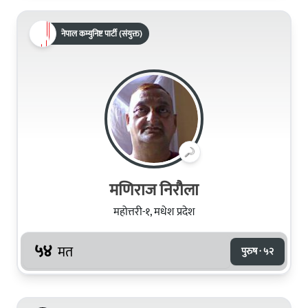
नेपाल कम्युनिष्ट पार्टी (संयुक्त)
मणिराज निरौला
महोत्तरी-१, मधेश प्रदेश
५४
मत
पुरुष · ५२