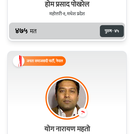
होम प्रसाद पोखरेल
महोत्तरी-१, मधेश प्रदेश
४७५
मत
पुरुष · ४५
जनता समाजवादी पार्टी, नेपाल
योग नारायण महतो