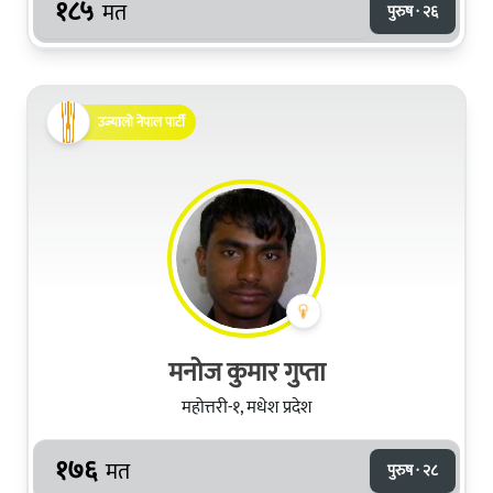
१८५
मत
पुरुष · २६
उज्यालो नेपाल पार्टी
मनोज कुमार गुप्ता
महोत्तरी-१, मधेश प्रदेश
१७६
मत
पुरुष · २८