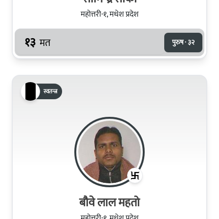
महोत्तरी-१, मधेश प्रदेश
१३
मत
पुरुष · ३२
स्वतन्त्र
बौवे लाल महतो
महोत्तरी-१, मधेश प्रदेश