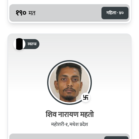
१९०
मत
महिला · ४०
स्वतन्त्र
शिव नारायण महतो
महोत्तरी-१, मधेश प्रदेश