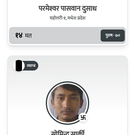
परमेश्‍वर पासवान दुसाध
महोत्तरी-१, मधेश प्रदेश
१४
मत
पुरुष · ७०
स्वतन्त्र
सोमिन्द्र सार्की