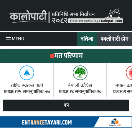
Skip to content
नतिजा
कालोपाटी होम
MENU
मत परिणाम
राष्ट्रिय स्वतन्त्र पार्टी
नेपाली काँग्रेस
नेपाल कम्य
प्रत्यक्ष:१२५ समानुपातिक:५७
प्रत्यक्ष:१८ समानुपातिक:२०
प्रत्यक्ष:९
(ए
थप