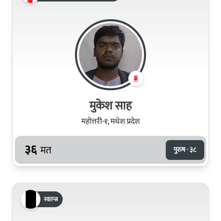
मुकेश साह
महोत्तरी-१, मधेश प्रदेश
३६
मत
पुरुष · ३८
स्वतन्त्र