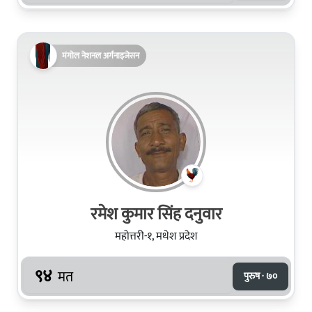
मंगोल नेशनल अर्गनाइजेसन
रमेश कुमार सिंह दनुवार
महोत्तरी-१, मधेश प्रदेश
९४
मत
पुरुष · ७०