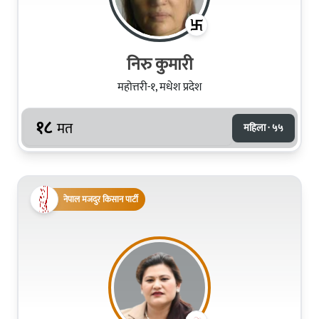
निरु कुमारी
महोत्तरी-१, मधेश प्रदेश
१८
मत
महिला · ५५
नेपाल मजदुर किसान पार्टी