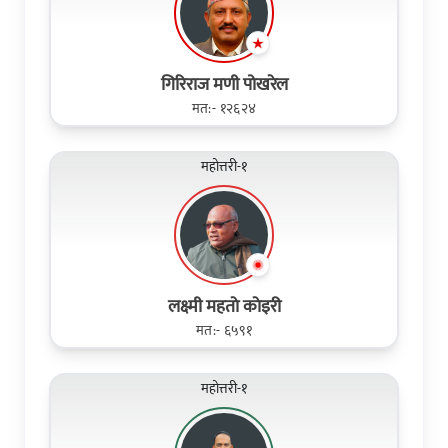
गिरिराज मणी पोखरेल
मत:- १२६२४
महोत्तरी-१
लक्ष्मी महताे काेइरी
मत:- ६५९१
महोत्तरी-१