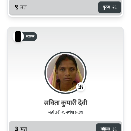
९
मत
पुरुष · २६
स्वतन्त्र
सविता कुमारी देवी
महोत्तरी-१, मधेश प्रदेश
३
मत
महिला · ३६