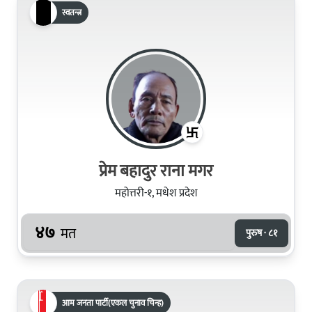
स्वतन्त्र
प्रेम बहादुर राना मगर
महोत्तरी-१, मधेश प्रदेश
४७
मत
पुरुष · ८१
आम जनता पार्टी(एकल चुनाव चिन्ह)