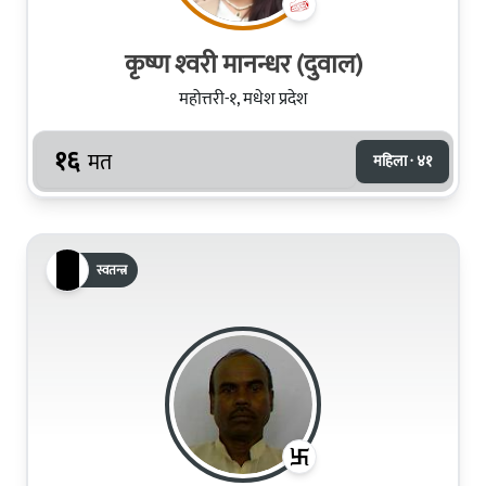
कृष्ण श्‍वरी मानन्धर (दुवाल)
महोत्तरी-१, मधेश प्रदेश
१६
मत
महिला · ४१
स्वतन्त्र