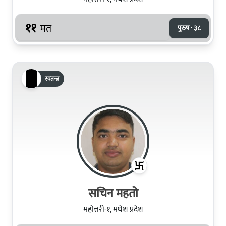
११
मत
पुरुष · ३८
स्वतन्त्र
सचिन महतो
महोत्तरी-१, मधेश प्रदेश