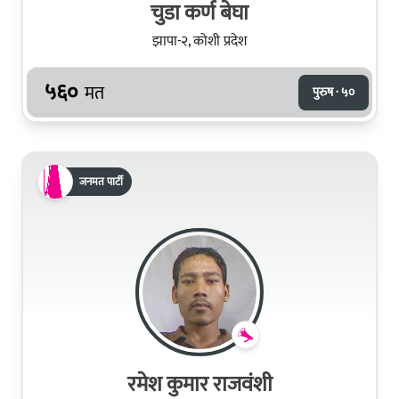
चुडा कर्ण बेघा
झापा-२, कोशी प्रदेश
५६०
मत
पुरुष · ५०
जनमत पार्टी
रमेश कुमार राजवंशी