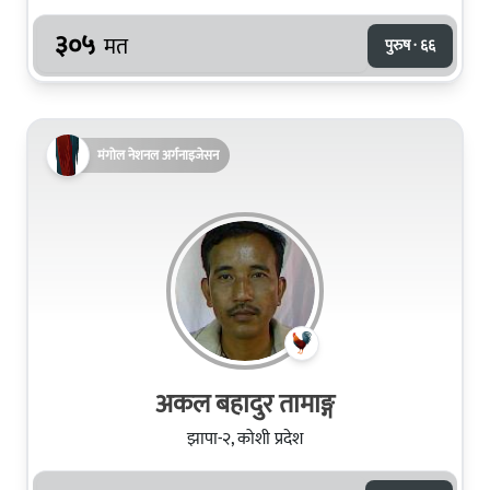
३०५
मत
पुरुष · ६६
मंगोल नेशनल अर्गनाइजेसन
अकल बहादुर तामाङ्ग
झापा-२, कोशी प्रदेश