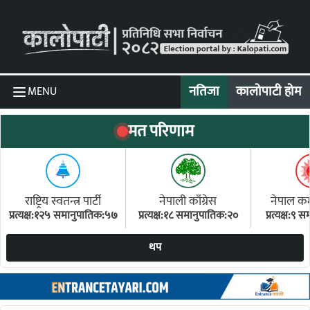
Skip to content
नतिजा
कालोपाटी होम
MENU
मत परिणाम
राष्ट्रिय स्वतन्त्र पार्टी
नेपाली काँग्रेस
नेपाल कम्य
प्रत्यक्ष:१२५ समानुपातिक:५७
प्रत्यक्ष:१८ समानुपातिक:२०
प्रत्यक्ष:९
(ए
थप