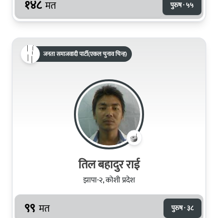
१४८
मत
पुरुष · ५५
जनता समाजवादी पार्टी(एकल चुनाव चिन्ह)
तिल बहादुर राई
झापा-२, कोशी प्रदेश
९९
मत
पुरुष · ३८