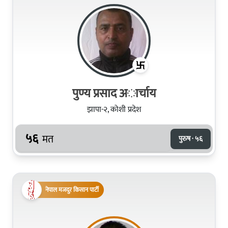
पुण्य प्रसाद अार्चाय
झापा-२, कोशी प्रदेश
५६
मत
पुरुष · ५६
नेपाल मजदुर किसान पार्टी