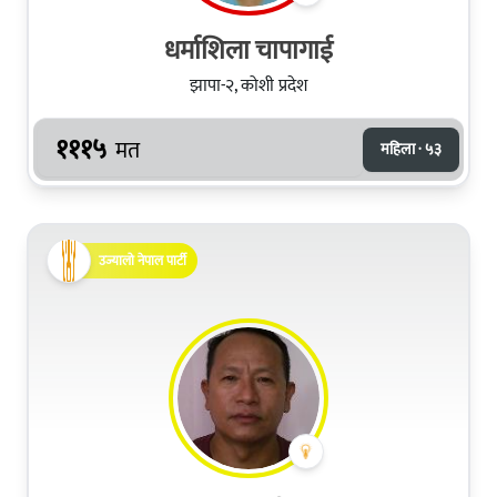
धर्माशिला चापागाई
झापा-२, कोशी प्रदेश
१११५
मत
महिला · ५३
उज्यालो नेपाल पार्टी