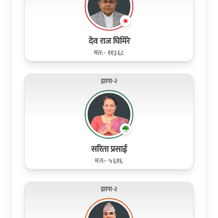
देव राज घिमिरे
मत:- ११३६८
झापा-२
सरिता प्रसाई
मत:- ५६१६
झापा-२