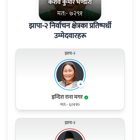
केशव कुमार भण्डारी
मत:- ७२९१
झापा-२ निर्वाचन क्षेत्रका प्रतिष्पर्धी
उम्मेदवारहरू
झापा-२
इन्दिरा राना मगर
मत:- ६०११०
झापा-२