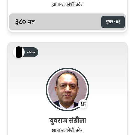
झापा-२, कोशी प्रदेश
३८०
मत
पुरुष · ४१
स्वतन्त्र
युवराज संग्रौला
झापा-२, कोशी प्रदेश