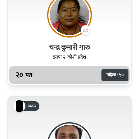
चन्द्र कुमारी गारु
झापा-२, कोशी प्रदेश
२०
मत
महिला · ५०
स्वतन्त्र