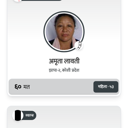
अमृता लावती
झापा-२, कोशी प्रदेश
६०
मत
महिला · ५३
स्वतन्त्र