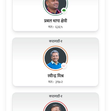
प्रबल थापा क्षेत्री
मत:- ६३६५
काठमाडौं-१
रवीन्द्र मिश्र
मत:- ३९७२
काठमाडौं-१