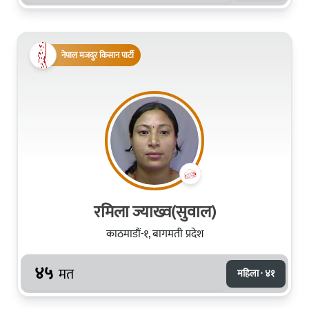
नेपाल मजदुर किसान पार्टी
रमिला ज्याख्व(सुवाल)
काठमाडौं-१, बागमती प्रदेश
४५
मत
महिला · ४१