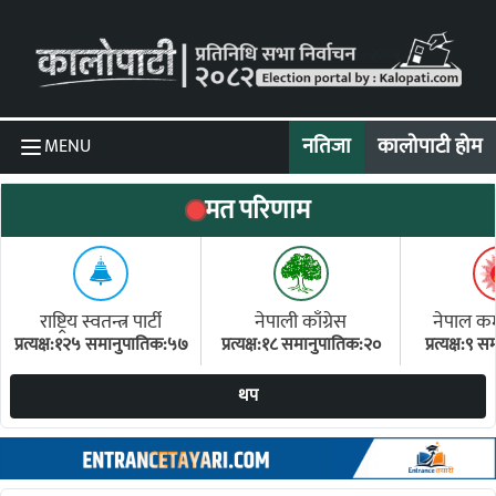
Skip to content
नतिजा
कालोपाटी होम
MENU
मत परिणाम
राष्ट्रिय स्वतन्त्र पार्टी
नेपाली काँग्रेस
नेपाल कम्य
प्रत्यक्ष:१२५ समानुपातिक:५७
प्रत्यक्ष:१८ समानुपातिक:२०
प्रत्यक्ष:९
(ए
थप