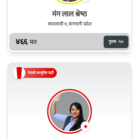
मंग लाल श्रेष्‍ठ
काठमाडौं-१, बागमती प्रदेश
४६६
मत
पुरुष · ५५
नेपाली कम्युनिष्ट पार्टी