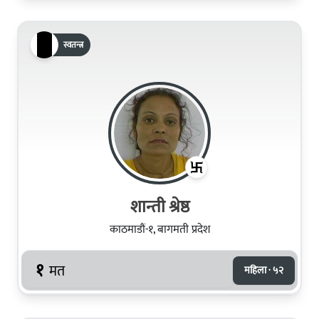
स्वतन्त्र
शान्ती श्रेष्ठ
काठमाडौं-१, बागमती प्रदेश
१
मत
महिला · ५२