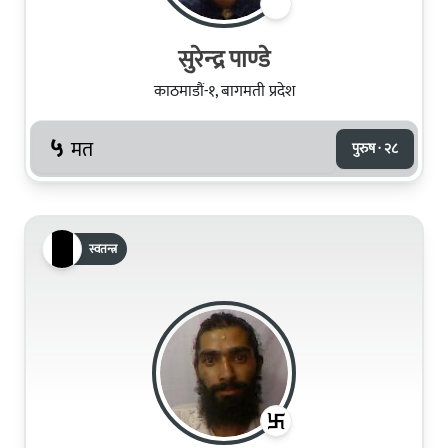
सुरेन्‍द्र पाण्‍डे
काठमाडौं-१, बागमती प्रदेश
५
मत
पुरुष · २८
स्वतन्त्र