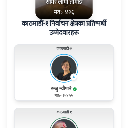
समिर लामा तामाङ
मत:- ४२६
काठमाडौं-१ निर्वाचन क्षेत्रका प्रतिष्पर्धी
उम्मेदवारहरू
काठमाडौं-१
रन्‍जु न्‍यौपाने
मत:- १५४५५
काठमाडौं-१