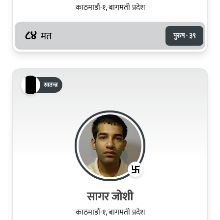
काठमाडौं-१, बागमती प्रदेश
८४
मत
पुरुष · ३९
स्वतन्त्र
सागर जोशी
काठमाडौं-१, बागमती प्रदेश