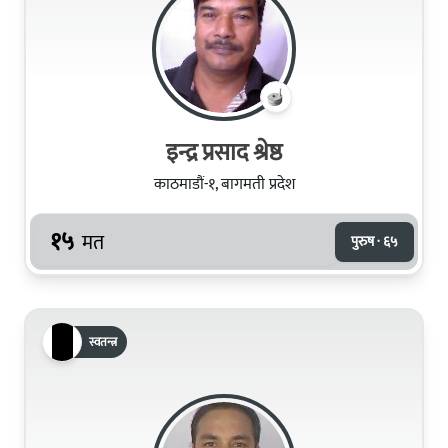
इन्द्र प्रसाद श्रेष्ठ
काठमाडौं-१, बागमती प्रदेश
१५
मत
पुरुष · ६५
स्वतन्त्र