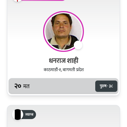
धनराज शाही
काठमाडौं-१, बागमती प्रदेश
२०
मत
पुरुष · ३८
स्वतन्त्र