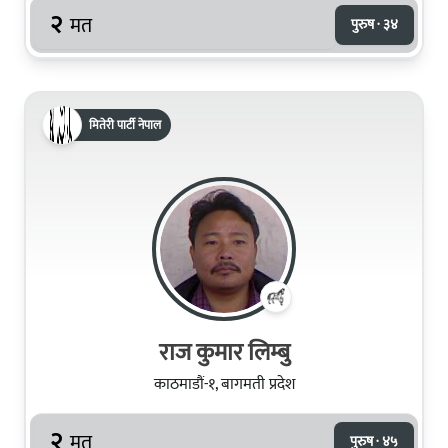
२
मत
पुरुष · ३४
मितेरी पार्टी नेपाल
राज कुमार लिम्‍बु
काठमाडौं-१, बागमती प्रदेश
२
मत
पुरुष · ४५