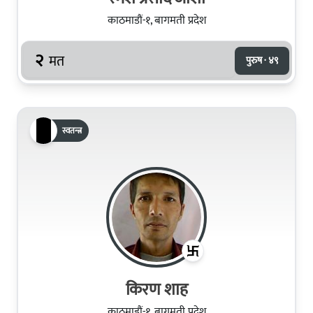
काठमाडौं-१, बागमती प्रदेश
२
मत
पुरुष · ४९
स्वतन्त्र
किरण शाह
काठमाडौं-१, बागमती प्रदेश