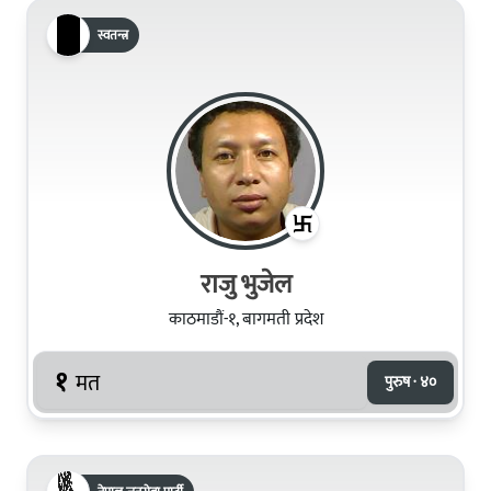
स्वतन्त्र
राजु भुजेल
काठमाडौं-१, बागमती प्रदेश
१
मत
पुरुष · ४०