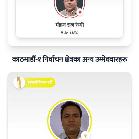
मोहन राज रेग्मी
मत:- १६१८
काठमाडौं-१ निर्वाचन क्षेत्रका अन्य उम्मेदवारहरू
उज्यालो नेपाल पार्टी