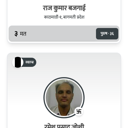
राज कुमार बजगाई
काठमाडौं-१, बागमती प्रदेश
३
मत
पुरुष · ३६
स्वतन्त्र
रमेश प्रसाद जोशी