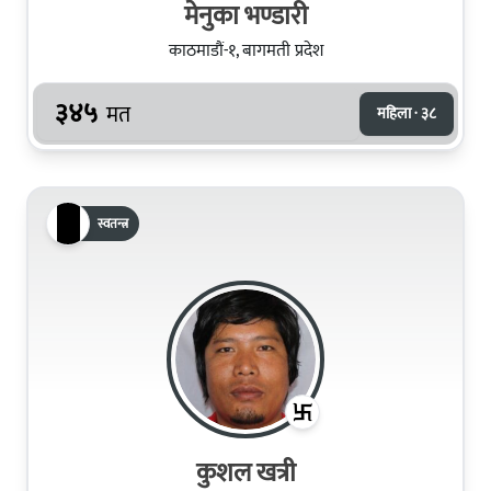
मेनुका भण्डारी
काठमाडौं-१, बागमती प्रदेश
३४५
मत
महिला · ३८
स्वतन्त्र
कुशल खत्री