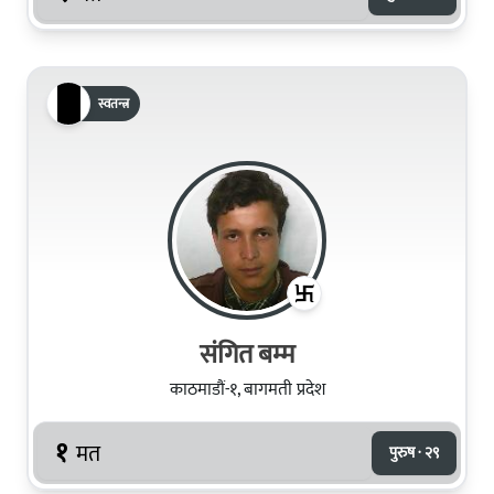
स्वतन्त्र
संगित बम्म
काठमाडौं-१, बागमती प्रदेश
१
मत
पुरुष · २९