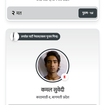
२
मत
पुरुष · ५४
जनादेश पार्टी नेपाल(एकल चुनाव चिन्ह)
कमल सुवेदी
काठमाडौं-१, बागमती प्रदेश