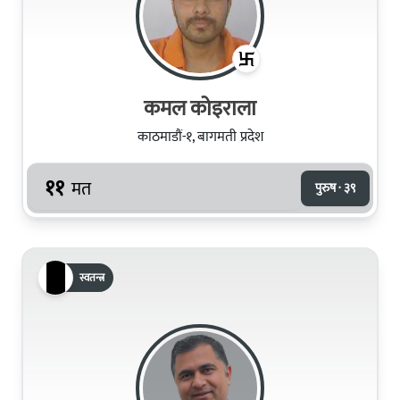
कमल कोइराला
काठमाडौं-१, बागमती प्रदेश
११
मत
पुरुष · ३९
स्वतन्त्र