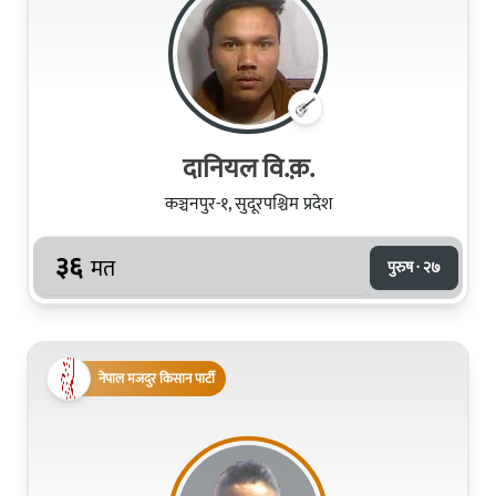
दानियल वि.क़.
कञ्चनपुर-१, सुदूरपश्चिम प्रदेश
३६
मत
पुरुष · २७
नेपाल मजदुर किसान पार्टी