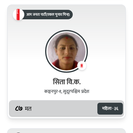
आम जनता पार्टी(एकल चुनाव चिन्ह)
सिता वि.क.
कञ्चनपुर-१, सुदूरपश्चिम प्रदेश
८७
मत
महिला · ३६