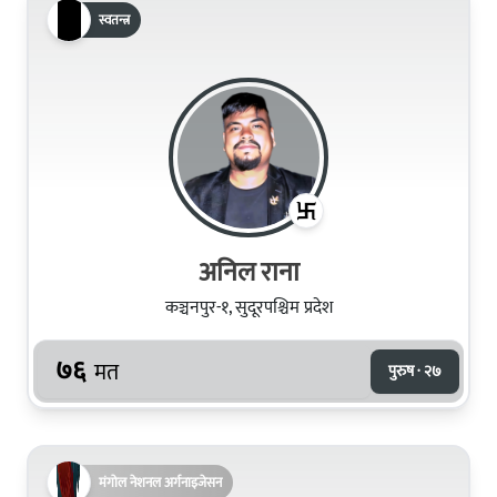
स्वतन्त्र
अनिल राना
कञ्चनपुर-१, सुदूरपश्चिम प्रदेश
७६
मत
पुरुष · २७
मंगोल नेशनल अर्गनाइजेसन