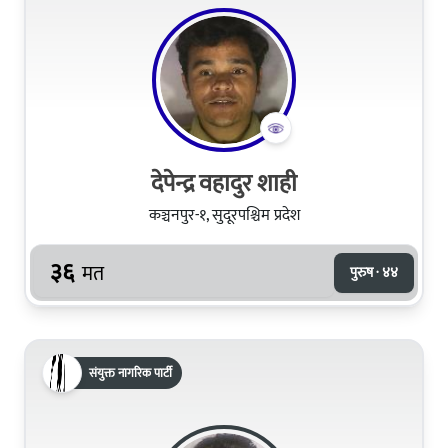
देपेन्द्र वहादुर शाही
कञ्चनपुर-१, सुदूरपश्चिम प्रदेश
३६
मत
पुरुष · ४४
संयुक्त नागरिक पार्टी