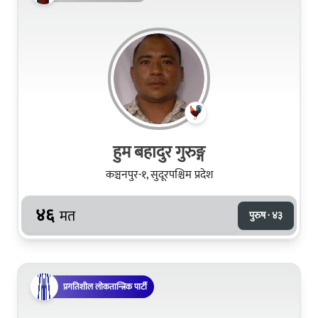
हुम बहादुर गुरुङ्ग
कञ्चनपुर-१, सुदूरपश्चिम प्रदेश
४६
मत
पुरुष · ४३
प्रगतिशील लोकतान्त्रिक पार्टी