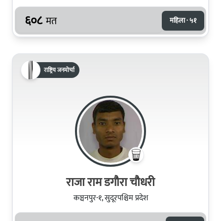
६०८
मत
महिला · ५१
राष्ट्रिय जनमोर्चा
राजा राम डगौरा चौधरी
कञ्चनपुर-१, सुदूरपश्चिम प्रदेश