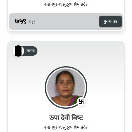
कञ्चनपुर-१, सुदूरपश्चिम प्रदेश
७५९
मत
पुरुष · ३२
स्वतन्त्र
रुपा देवी बिष्‍ट
कञ्चनपुर-१, सुदूरपश्चिम प्रदेश