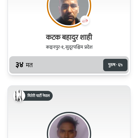
कटक बहादुर शाही
कञ्चनपुर-१, सुदूरपश्चिम प्रदेश
३४
मत
पुरुष · ६५
मितेरी पार्टी नेपाल