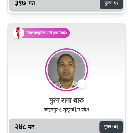
३९७
मत
पुरुष · ४९
नेपाल कम्युनिस्ट पार्टी (माओवादी)
पुरन राना थारु
कञ्चनपुर-१, सुदूरपश्चिम प्रदेश
२४८
मत
पुरुष · ४३