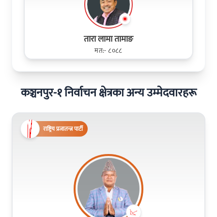
तारा लामा तामाङ
मत:- ८०८८
कञ्चनपुर-१ निर्वाचन क्षेत्रका अन्य उम्मेदवारहरू
राष्ट्रिय प्रजातन्त्र पार्टी