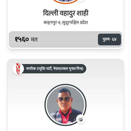
दिल्ली वहादुर शाही
कञ्चनपुर-१, सुदूरपश्चिम प्रदेश
१५६०
मत
पुरुष · ६४
नागरिक उन्मुक्ति पार्टी, नेपाल(एकल चुनाव चिन्ह)