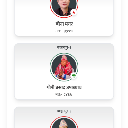
बीना मगर
मत:- ११११०
कञ्चनपुर-१
गोपी प्रसाद उपाध्याय
मत:- ८४६७
कञ्चनपुर-१