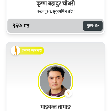
कृष्ण बहादुर चौधरी
कञ्चनपुर-१, सुदूरपश्चिम प्रदेश
९६७
मत
पुरुष · ४०
उज्यालो नेपाल पार्टी
माइकल तामाङ