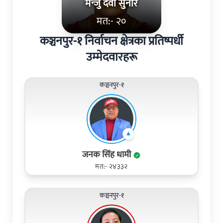
मन्जु देवी सुनार
मत:- २०
कञ्चनपुर-१ निर्वाचन क्षेत्रका प्रतिष्पर्धी
उम्मेदवारहरू
कञ्चनपुर-१
जनक सिंह धामी
मत:- २४३३२
कञ्चनपुर-१