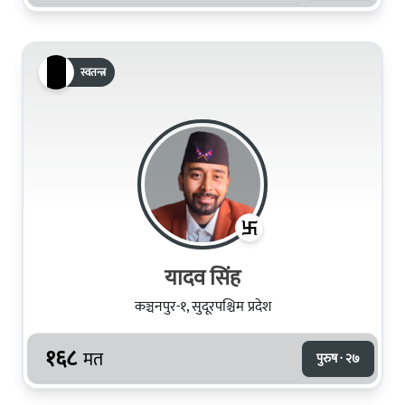
स्वतन्त्र
यादव सिंह
कञ्चनपुर-१, सुदूरपश्चिम प्रदेश
१६८
मत
पुरुष · २७