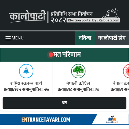
Skip to content
नतिजा
कालोपाटी होम
MENU
मत परिणाम
राष्ट्रिय स्वतन्त्र पार्टी
नेपाली काँग्रेस
नेपाल कम्य
प्रत्यक्ष:१२५ समानुपातिक:५७
प्रत्यक्ष:१८ समानुपातिक:२०
प्रत्यक्ष:९
(ए
थप