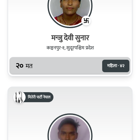
मन्जु देवी सुनार
कञ्चनपुर-१, सुदूरपश्चिम प्रदेश
२०
मत
महिला · ४२
मितेरी पार्टी नेपाल