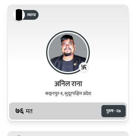
स्वतन्त्र
अनिल राना
कञ्चनपुर-१, सुदूरपश्चिम प्रदेश
७६
मत
पुरुष · २७