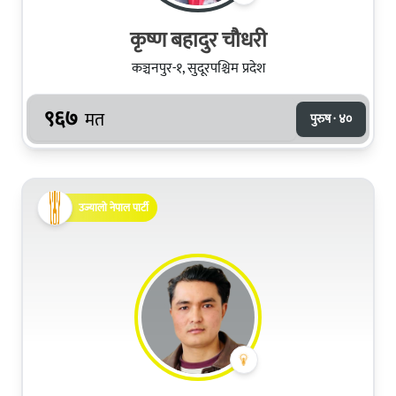
कृष्ण बहादुर चौधरी
कञ्चनपुर-१, सुदूरपश्चिम प्रदेश
९६७
मत
पुरुष · ४०
उज्यालो नेपाल पार्टी