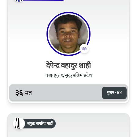
देपेन्द्र वहादुर शाही
कञ्चनपुर-१, सुदूरपश्चिम प्रदेश
३६
मत
पुरुष · ४४
संयुक्त नागरिक पार्टी