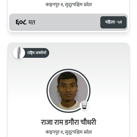
कञ्चनपुर-१, सुदूरपश्चिम प्रदेश
६०८
मत
महिला · ५१
राष्ट्रिय जनमोर्चा
राजा राम डगौरा चौधरी
कञ्चनपुर-१, सुदूरपश्चिम प्रदेश