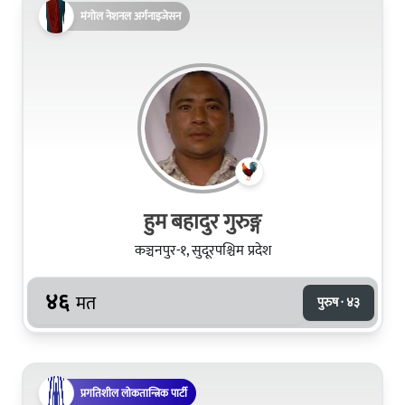
मंगोल नेशनल अर्गनाइजेसन
हुम बहादुर गुरुङ्ग
कञ्चनपुर-१, सुदूरपश्चिम प्रदेश
४६
मत
पुरुष · ४३
प्रगतिशील लोकतान्त्रिक पार्टी