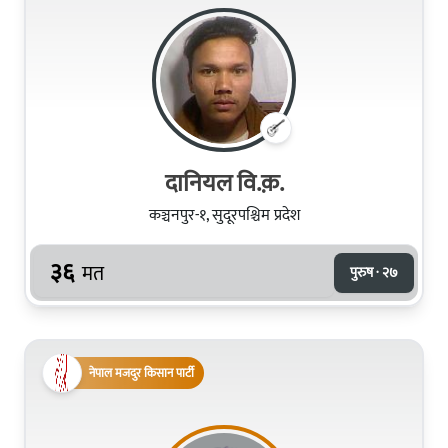
दानियल वि.क़.
कञ्चनपुर-१, सुदूरपश्चिम प्रदेश
३६
मत
पुरुष · २७
नेपाल मजदुर किसान पार्टी