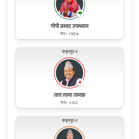
गोपी प्रसाद उपाध्याय
मत:- ८४६७
कञ्चनपुर-१
तारा लामा तामाङ
मत:- ८०८८
कञ्चनपुर-१