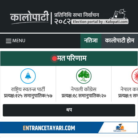
Skip to content
नतिजा
कालोपाटी होम
MENU
मत परिणाम
राष्ट्रिय स्वतन्त्र पार्टी
नेपाली काँग्रेस
नेपाल कम्य
प्रत्यक्ष:१२५ समानुपातिक:५७
प्रत्यक्ष:१८ समानुपातिक:२०
प्रत्यक्ष:९
(ए
थप