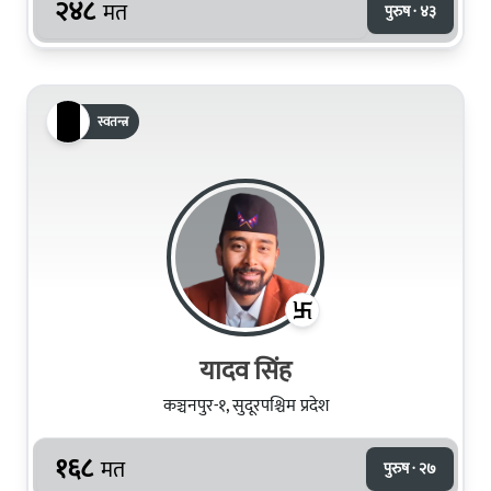
२४८
मत
पुरुष · ४३
स्वतन्त्र
यादव सिंह
कञ्चनपुर-१, सुदूरपश्चिम प्रदेश
१६८
मत
पुरुष · २७