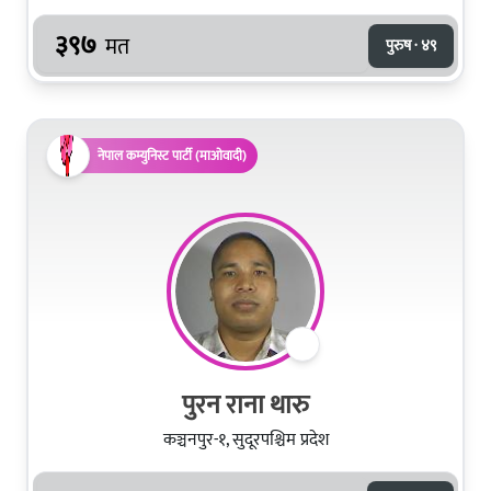
३९७
मत
पुरुष · ४९
नेपाल कम्युनिस्ट पार्टी (माओवादी)
पुरन राना थारु
कञ्चनपुर-१, सुदूरपश्चिम प्रदेश