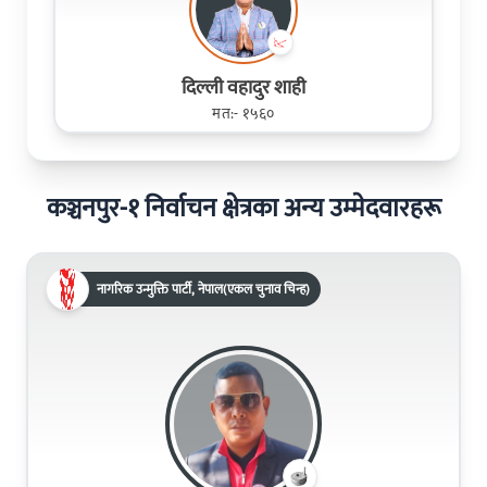
दिल्ली वहादुर शाही
मत:- १५६०
कञ्चनपुर-१ निर्वाचन क्षेत्रका अन्य उम्मेदवारहरू
नागरिक उन्मुक्ति पार्टी, नेपाल(एकल चुनाव चिन्ह)