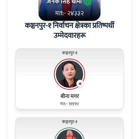
जनक सिंह धामी
मत:- २४३३२
कञ्चनपुर-१ निर्वाचन क्षेत्रका प्रतिष्पर्धी
उम्मेदवारहरू
कञ्चनपुर-१
बीना मगर
मत:- ११११०
कञ्चनपुर-१