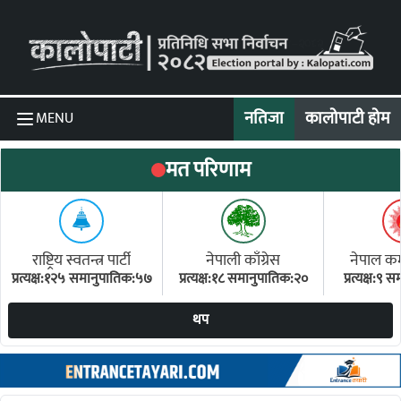
Skip to content
नतिजा
कालोपाटी होम
MENU
मत परिणाम
राष्ट्रिय स्वतन्त्र पार्टी
नेपाली काँग्रेस
नेपाल कम्य
प्रत्यक्ष:१२५ समानुपातिक:५७
प्रत्यक्ष:१८ समानुपातिक:२०
प्रत्यक्ष:९
(ए
थप