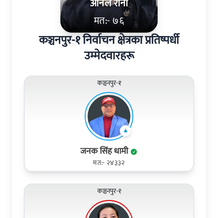
अनिल राना
मत:- ७६
कञ्चनपुर-१ निर्वाचन क्षेत्रका प्रतिष्पर्धी
उम्मेदवारहरू
कञ्चनपुर-१
जनक सिंह धामी
मत:- २४३३२
कञ्चनपुर-१