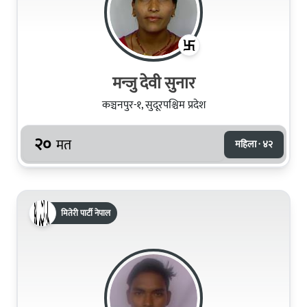
मन्जु देवी सुनार
कञ्चनपुर-१, सुदूरपश्चिम प्रदेश
२०
मत
महिला · ४२
मितेरी पार्टी नेपाल