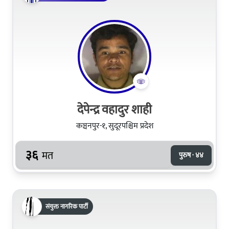
देपेन्द्र वहादुर शाही
कञ्चनपुर-१, सुदूरपश्चिम प्रदेश
३६
मत
पुरुष · ४४
संयुक्त नागरिक पार्टी