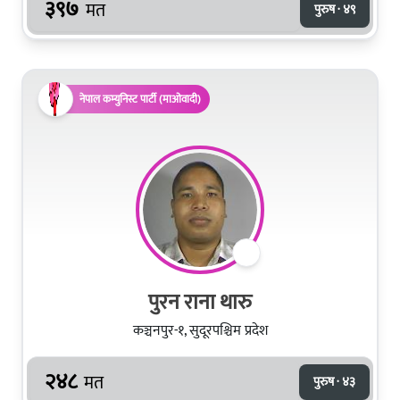
३९७
मत
पुरुष · ४९
नेपाल कम्युनिस्ट पार्टी (माओवादी)
पुरन राना थारु
कञ्चनपुर-१, सुदूरपश्चिम प्रदेश
२४८
मत
पुरुष · ४३