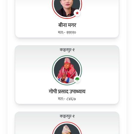
बीना मगर
मत:- ११११०
कञ्चनपुर-१
गोपी प्रसाद उपाध्याय
मत:- ८४६७
कञ्चनपुर-१