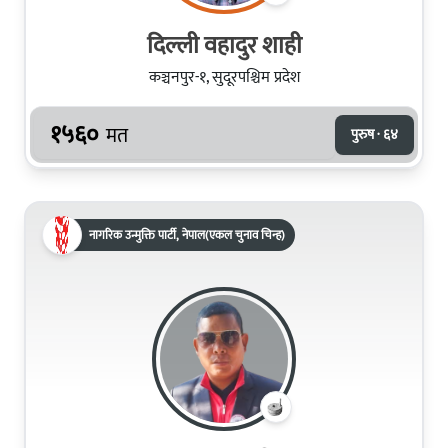
दिल्ली वहादुर शाही
कञ्चनपुर-१, सुदूरपश्चिम प्रदेश
१५६०
मत
पुरुष · ६४
नागरिक उन्मुक्ति पार्टी, नेपाल(एकल चुनाव चिन्ह)