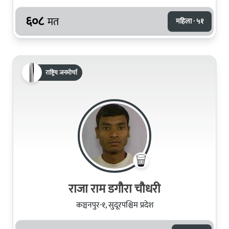
६०८
मत
महिला · ५१
राष्ट्रिय जनमोर्चा
राजा राम डगौरा चौधरी
कञ्चनपुर-१, सुदूरपश्चिम प्रदेश