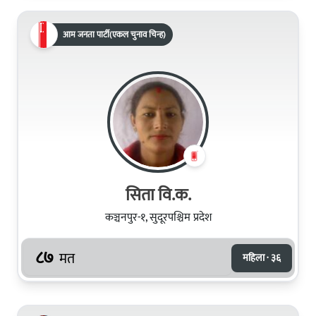
आम जनता पार्टी(एकल चुनाव चिन्ह)
सिता वि.क.
कञ्चनपुर-१, सुदूरपश्चिम प्रदेश
८७
मत
महिला · ३६