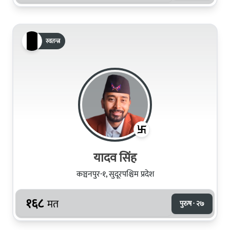
स्वतन्त्र
यादव सिंह
कञ्चनपुर-१, सुदूरपश्चिम प्रदेश
१६८
मत
पुरुष · २७