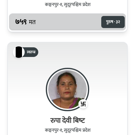
कञ्चनपुर-१, सुदूरपश्चिम प्रदेश
७५९
मत
पुरुष · ३२
स्वतन्त्र
रुपा देवी बिष्‍ट
कञ्चनपुर-१, सुदूरपश्चिम प्रदेश