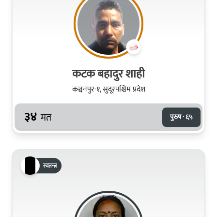
कटक बहादुर शाही
कञ्चनपुर-१, सुदूरपश्चिम प्रदेश
३४
मत
पुरुष · ६५
स्वतन्त्र