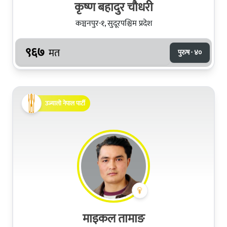
कृष्ण बहादुर चौधरी
कञ्चनपुर-१, सुदूरपश्चिम प्रदेश
९६७
मत
पुरुष · ४०
उज्यालो नेपाल पार्टी
माइकल तामाङ