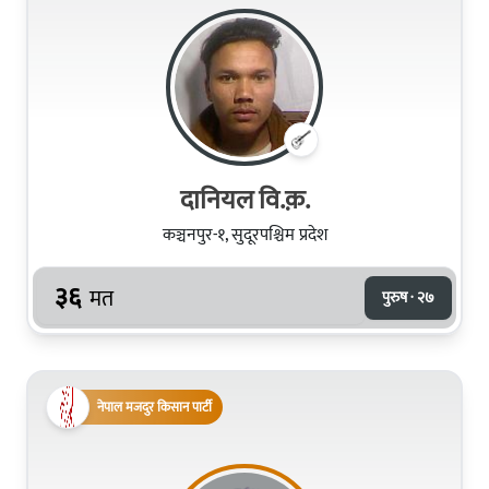
दानियल वि.क़.
कञ्चनपुर-१, सुदूरपश्चिम प्रदेश
३६
मत
पुरुष · २७
नेपाल मजदुर किसान पार्टी