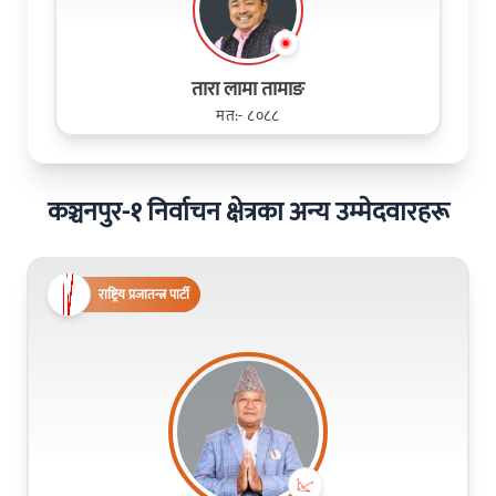
तारा लामा तामाङ
मत:- ८०८८
कञ्चनपुर-१ निर्वाचन क्षेत्रका अन्य उम्मेदवारहरू
राष्ट्रिय प्रजातन्त्र पार्टी