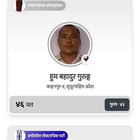
मंगोल नेशनल अर्गनाइजेसन
हुम बहादुर गुरुङ्ग
कञ्चनपुर-१, सुदूरपश्चिम प्रदेश
४६
मत
पुरुष · ४३
प्रगतिशील लोकतान्त्रिक पार्टी