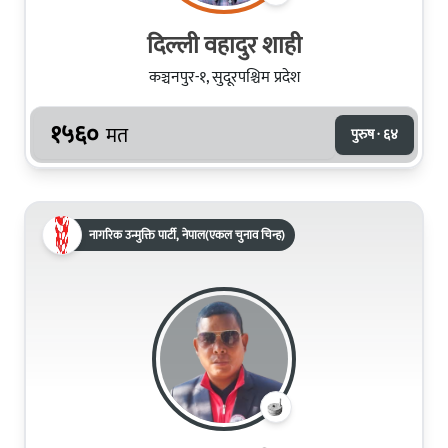
दिल्ली वहादुर शाही
कञ्चनपुर-१, सुदूरपश्चिम प्रदेश
१५६०
मत
पुरुष · ६४
नागरिक उन्मुक्ति पार्टी, नेपाल(एकल चुनाव चिन्ह)