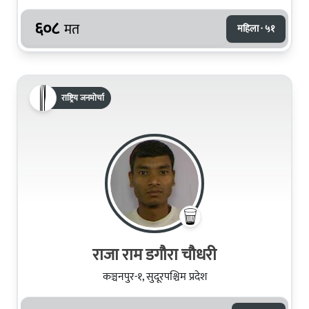
६०८
मत
महिला · ५१
राष्ट्रिय जनमोर्चा
राजा राम डगौरा चौधरी
कञ्चनपुर-१, सुदूरपश्चिम प्रदेश