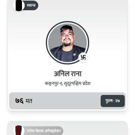
स्वतन्त्र
अनिल राना
कञ्चनपुर-१, सुदूरपश्चिम प्रदेश
७६
मत
पुरुष · २७
मंगोल नेशनल अर्गनाइजेसन