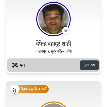
देपेन्द्र वहादुर शाही
कञ्चनपुर-१, सुदूरपश्चिम प्रदेश
३६
मत
पुरुष · ४४
नेपाल मजदुर किसान पार्टी