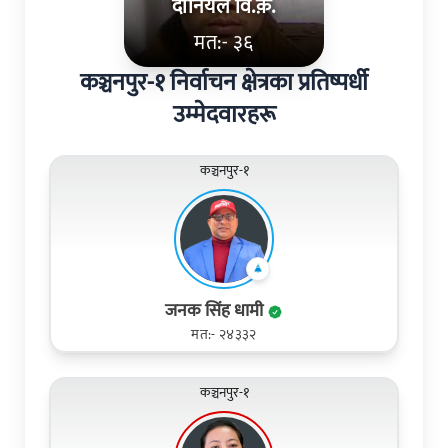
दानियल वि.क़.
मत:- ३६
कञ्चनपुर-१ निर्वाचन क्षेत्रका प्रतिष्पर्धी
उम्मेदवारहरू
कञ्चनपुर-१
जनक सिंह धामी
मत:- २४३३२
कञ्चनपुर-१