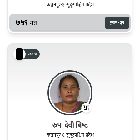
कञ्चनपुर-१, सुदूरपश्चिम प्रदेश
७५९
मत
पुरुष · ३२
स्वतन्त्र
रुपा देवी बिष्‍ट
कञ्चनपुर-१, सुदूरपश्चिम प्रदेश