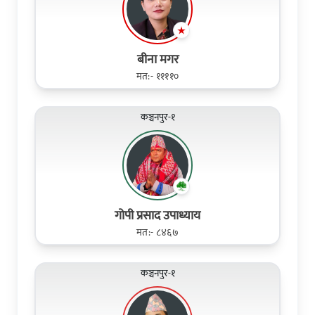
बीना मगर
मत:- ११११०
कञ्चनपुर-१
गोपी प्रसाद उपाध्याय
मत:- ८४६७
कञ्चनपुर-१