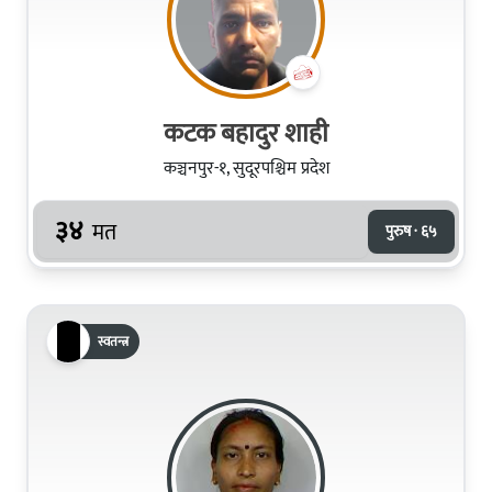
कटक बहादुर शाही
कञ्चनपुर-१, सुदूरपश्चिम प्रदेश
३४
मत
पुरुष · ६५
स्वतन्त्र