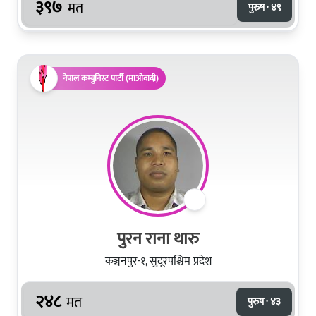
३९७
मत
पुरुष · ४९
नेपाल कम्युनिस्ट पार्टी (माओवादी)
पुरन राना थारु
कञ्चनपुर-१, सुदूरपश्चिम प्रदेश
२४८
मत
पुरुष · ४३