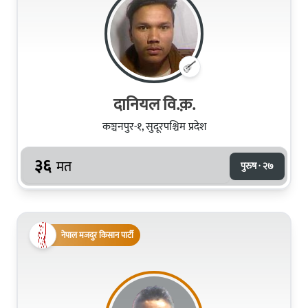
दानियल वि.क़.
कञ्चनपुर-१, सुदूरपश्चिम प्रदेश
३६
मत
पुरुष · २७
नेपाल मजदुर किसान पार्टी