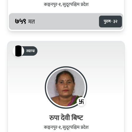
कञ्चनपुर-१, सुदूरपश्चिम प्रदेश
७५९
मत
पुरुष · ३२
स्वतन्त्र
रुपा देवी बिष्‍ट
कञ्चनपुर-१, सुदूरपश्चिम प्रदेश