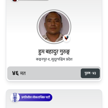
हुम बहादुर गुरुङ्ग
कञ्चनपुर-१, सुदूरपश्चिम प्रदेश
४६
मत
पुरुष · ४३
प्रगतिशील लोकतान्त्रिक पार्टी