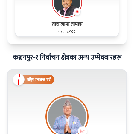
तारा लामा तामाङ
मत:- ८०८८
कञ्चनपुर-१ निर्वाचन क्षेत्रका अन्य उम्मेदवारहरू
राष्ट्रिय प्रजातन्त्र पार्टी