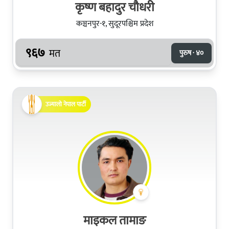
कृष्ण बहादुर चौधरी
कञ्चनपुर-१, सुदूरपश्चिम प्रदेश
९६७
मत
पुरुष · ४०
उज्यालो नेपाल पार्टी
माइकल तामाङ