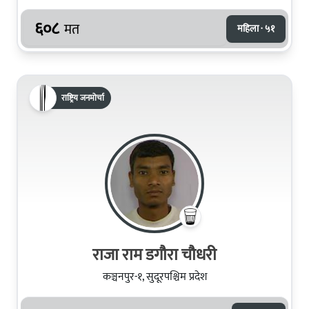
६०८
मत
महिला · ५१
राष्ट्रिय जनमोर्चा
राजा राम डगौरा चौधरी
कञ्चनपुर-१, सुदूरपश्चिम प्रदेश