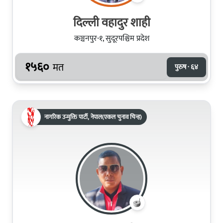
दिल्ली वहादुर शाही
कञ्चनपुर-१, सुदूरपश्चिम प्रदेश
१५६०
मत
पुरुष · ६४
नागरिक उन्मुक्ति पार्टी, नेपाल(एकल चुनाव चिन्ह)