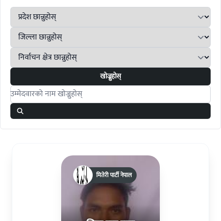
खोज्नुहोस्
Search candidates
मितेरी पार्टी नेपाल