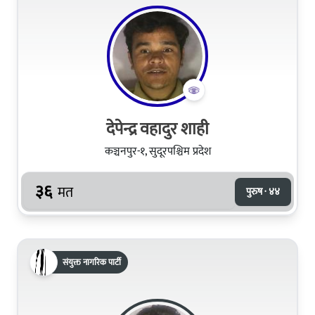
देपेन्द्र वहादुर शाही
कञ्चनपुर-१, सुदूरपश्चिम प्रदेश
३६
मत
पुरुष · ४४
संयुक्त नागरिक पार्टी