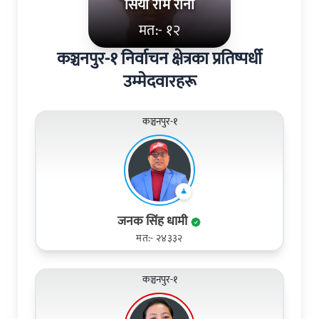
सिया राम राना
मत:- १२
कञ्चनपुर-१ निर्वाचन क्षेत्रका प्रतिष्पर्धी
उम्मेदवारहरू
कञ्चनपुर-१
जनक सिंह धामी
मत:- २४३३२
कञ्चनपुर-१