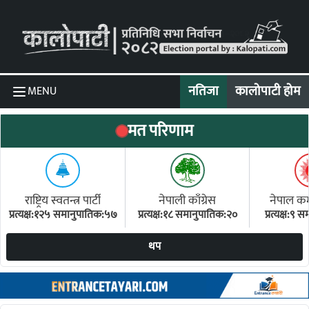
Skip to content
नतिजा
कालोपाटी होम
MENU
मत परिणाम
राष्ट्रिय स्वतन्त्र पार्टी
नेपाली काँग्रेस
नेपाल कम्य
प्रत्यक्ष:१२५ समानुपातिक:५७
प्रत्यक्ष:१८ समानुपातिक:२०
प्रत्यक्ष:९
(ए
थप