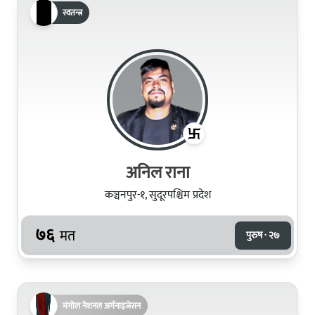
स्वतन्त्र
अनिल राना
कञ्चनपुर-१, सुदूरपश्चिम प्रदेश
७६
मत
पुरुष · २७
मंगोल नेशनल अर्गनाइजेसन