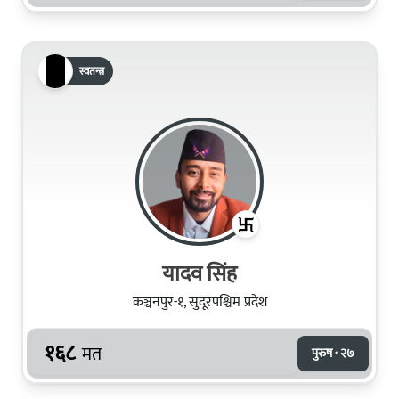
स्वतन्त्र
यादव सिंह
कञ्चनपुर-१, सुदूरपश्चिम प्रदेश
१६८
मत
पुरुष · २७