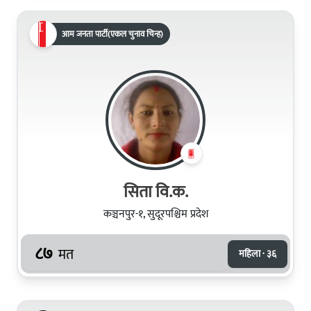
आम जनता पार्टी(एकल चुनाव चिन्ह)
सिता वि.क.
कञ्चनपुर-१, सुदूरपश्चिम प्रदेश
८७
मत
महिला · ३६