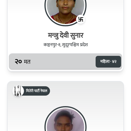
मन्जु देवी सुनार
कञ्चनपुर-१, सुदूरपश्चिम प्रदेश
२०
मत
महिला · ४२
मितेरी पार्टी नेपाल