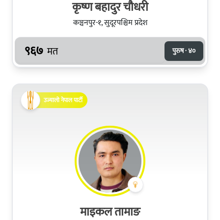
कृष्ण बहादुर चौधरी
कञ्चनपुर-१, सुदूरपश्चिम प्रदेश
९६७
मत
पुरुष · ४०
उज्यालो नेपाल पार्टी
माइकल तामाङ