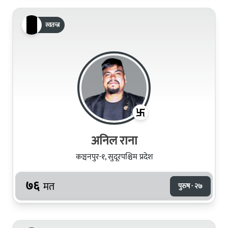
स्वतन्त्र
अनिल राना
कञ्चनपुर-१, सुदूरपश्चिम प्रदेश
७६
मत
पुरुष · २७