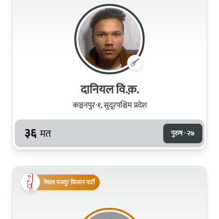
दानियल वि.क़.
कञ्चनपुर-१, सुदूरपश्चिम प्रदेश
३६
मत
पुरुष · २७
नेपाल मजदुर किसान पार्टी