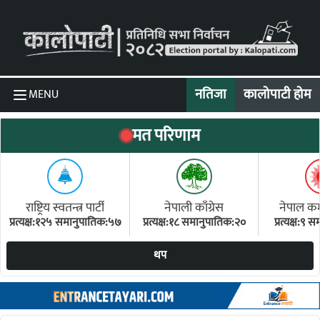
Skip to content
नतिजा
कालोपाटी होम
MENU
मत परिणाम
राष्ट्रिय स्वतन्त्र पार्टी
नेपाली काँग्रेस
नेपाल कम्य
प्रत्यक्ष:१२५ समानुपातिक:५७
प्रत्यक्ष:१८ समानुपातिक:२०
प्रत्यक्ष:९
(ए
थप