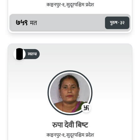
कञ्चनपुर-१, सुदूरपश्चिम प्रदेश
७५९
मत
पुरुष · ३२
स्वतन्त्र
रुपा देवी बिष्‍ट
कञ्चनपुर-१, सुदूरपश्चिम प्रदेश