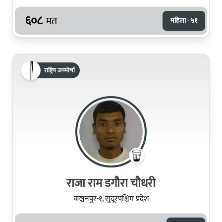
६०८
मत
महिला · ५१
राष्ट्रिय जनमोर्चा
राजा राम डगौरा चौधरी
कञ्चनपुर-१, सुदूरपश्चिम प्रदेश