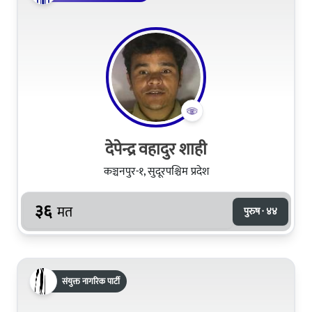
देपेन्द्र वहादुर शाही
कञ्चनपुर-१, सुदूरपश्चिम प्रदेश
३६
मत
पुरुष · ४४
संयुक्त नागरिक पार्टी