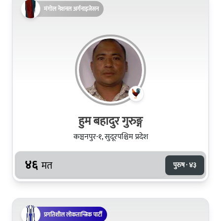
मंगोल नेशनल अर्गनाइजेसन
हुम बहादुर गुरुङ्ग
कञ्चनपुर-१, सुदूरपश्चिम प्रदेश
४६
मत
पुरुष · ४३
प्रगतिशील लोकतान्त्रिक पार्टी