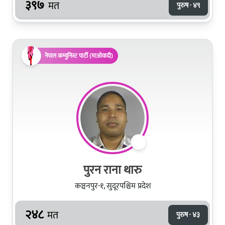
३९७
मत
पुरुष · ४९
नेपाल कम्युनिस्ट पार्टी (माओवादी)
पुरन राना थारु
कञ्चनपुर-१, सुदूरपश्चिम प्रदेश
२४८
मत
पुरुष · ४३