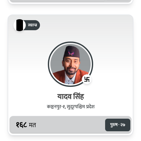
स्वतन्त्र
यादव सिंह
कञ्चनपुर-१, सुदूरपश्चिम प्रदेश
१६८
मत
पुरुष · २७