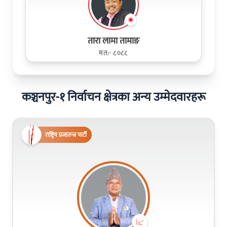
तारा लामा तामाङ
मत:- ८०८८
कञ्चनपुर-१ निर्वाचन क्षेत्रका अन्य उम्मेदवारहरू
राष्ट्रिय प्रजातन्त्र पार्टी