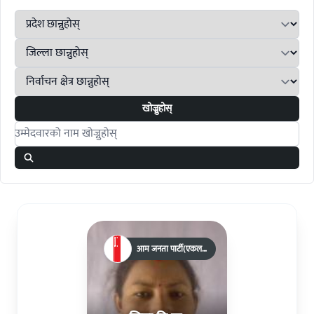
खोज्नुहोस्
Search candidates
आम जनता पार्टी(एकल
चुनाव चिन्ह)