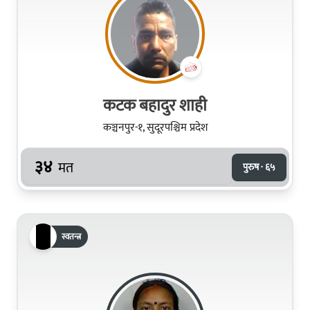
कटक बहादुर शाही
कञ्चनपुर-१, सुदूरपश्चिम प्रदेश
३४
मत
पुरुष · ६५
स्वतन्त्र