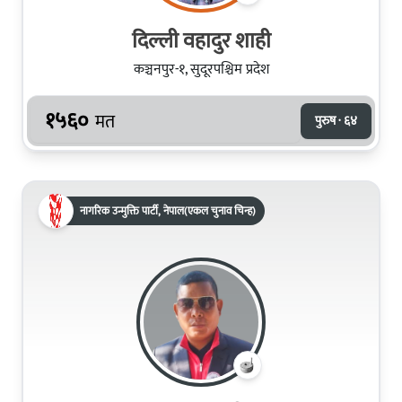
दिल्ली वहादुर शाही
कञ्चनपुर-१, सुदूरपश्चिम प्रदेश
१५६०
मत
पुरुष · ६४
नागरिक उन्मुक्ति पार्टी, नेपाल(एकल चुनाव चिन्ह)