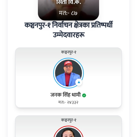
सिता वि.क.
मत:- ८७
कञ्चनपुर-१ निर्वाचन क्षेत्रका प्रतिष्पर्धी
उम्मेदवारहरू
कञ्चनपुर-१
जनक सिंह धामी
मत:- २४३३२
कञ्चनपुर-१