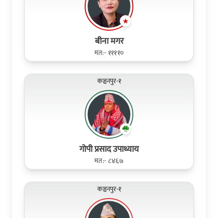
बीना मगर
मत:- ११११०
कञ्चनपुर-१
गोपी प्रसाद उपाध्याय
मत:- ८४६७
कञ्चनपुर-१