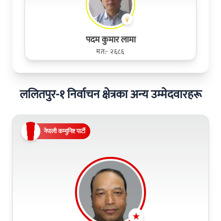
पदम कुमार लामा
मत:- २६८६
ललितपुर-१ निर्वाचन क्षेत्रका अन्य उम्मेदवारहरू
नेपाली कम्युनिष्ट पार्टी