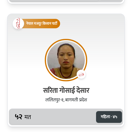
नेपाल मजदुर किसान पार्टी
सरिता गोसाई देसार
ललितपुर-१, बागमती प्रदेश
५२
मत
महिला · ४५