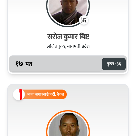
सरोज कुमार बिष्ट
ललितपुर-१, बागमती प्रदेश
१७
मत
पुरुष · ३६
जनता समाजवादी पार्टी, नेपाल