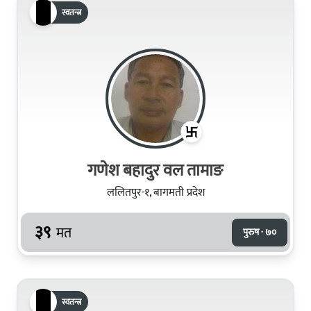
स्वतन्त्र
गणेश बहादुर वल तामाङ
ललितपुर-१, बागमती प्रदेश
३९
मत
पुरुष · ७०
स्वतन्त्र