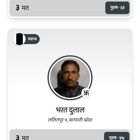
३
मत
पुरुष · ६१
स्वतन्त्र
भरत दुलाल
ललितपुर-१, बागमती प्रदेश
३
मत
पुरुष · ४७