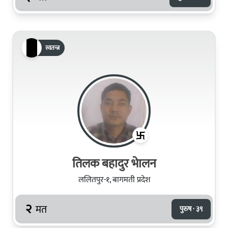
स्वतन्त्र
तिलक बहादुर भेालन
ललितपुर-१, बागमती प्रदेश
२
मत
पुरुष · ३९