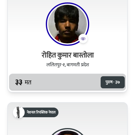
रोहित कुमार बास्तोला
ललितपुर-१, बागमती प्रदेश
३३
मत
पुरुष · ३७
नेशनल रिपब्लिक नेपाल