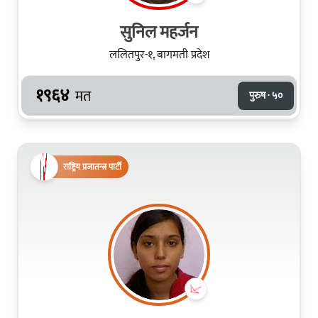
सुनिल महर्जन
ललितपुर-१, बागमती प्रदेश
१९६४
मत
पुरुष · ५०
राष्ट्रिय प्रजातन्त्र पार्टी