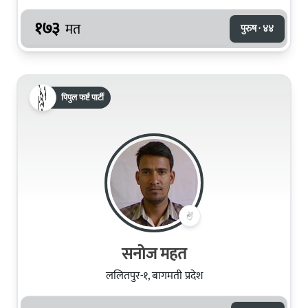
१७३
मत
पुरुष · ४४
पिपुल फर्ष्ट पार्टी
सनोज महत
ललितपुर-१, बागमती प्रदेश