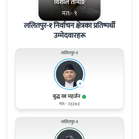
विशाल तामाङ
मत:- ९
ललितपुर-१ निर्वाचन क्षेत्रका प्रतिष्पर्धी
उम्मेदवारहरू
ललितपुर-१
बुद्ध रत्न महर्जन
मत:- २३३७३
ललितपुर-१