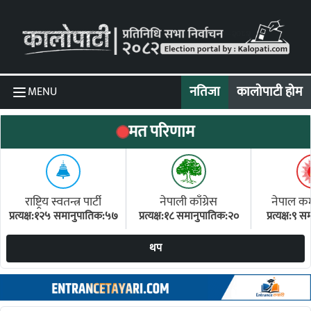
Skip to content
नतिजा
कालोपाटी होम
MENU
मत परिणाम
राष्ट्रिय स्वतन्त्र पार्टी
नेपाली काँग्रेस
नेपाल कम्य
प्रत्यक्ष:१२५ समानुपातिक:५७
प्रत्यक्ष:१८ समानुपातिक:२०
प्रत्यक्ष:९
(ए
थप