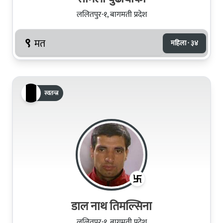
ललितपुर-१, बागमती प्रदेश
९
मत
महिला · ३४
स्वतन्त्र
डाल नाथ तिमल्सिना
ललितपुर-१, बागमती प्रदेश