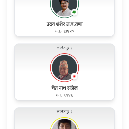
उदय शंशेर ज.ब.राणा
मत:- १३५२०
ललितपुर-१
चेत नाथ संजेल
मत:- ६५४६
ललितपुर-१