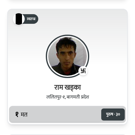
स्वतन्त्र
राम खड्का
ललितपुर-१, बागमती प्रदेश
१
मत
पुरुष · ३०