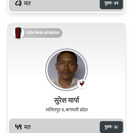
८३
मत
पुरुष · ४१
मंगोल नेशनल अर्गनाइजेसन
सुरेश मार्पा
ललितपुर-१, बागमती प्रदेश
५९
मत
पुरुष · ३८