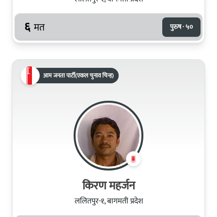
६
मत
पुरुष · ५०
आम जनता पार्टी(एकल चुनाव चिन्ह)
किरण महर्जन
ललितपुर-१, बागमती प्रदेश