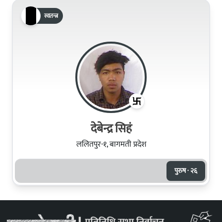
स्वतन्त्र
देबेन्द्र सिहं
ललितपुर-१, बागमती प्रदेश
पुरुष · २६