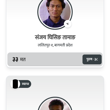
संजय घिसिङ तामाङ
ललितपुर-१, बागमती प्रदेश
३३
मत
पुरुष · ३८
स्वतन्त्र