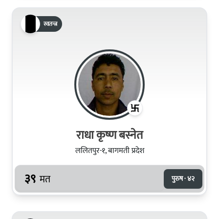
स्वतन्त्र
राधा कृष्ण बस्नेत
ललितपुर-१, बागमती प्रदेश
३९
मत
पुरुष · ४२