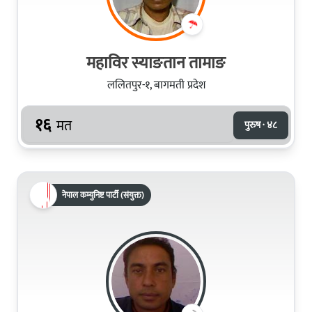
महाविर स्याङतान तामाङ
ललितपुर-१, बागमती प्रदेश
१६
मत
पुरुष · ४८
नेपाल कम्युनिष्ट पार्टी (संयुक्त)