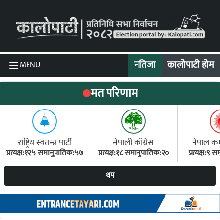
Skip to content
नतिजा
कालोपाटी होम
MENU
मत परिणाम
राष्ट्रिय स्वतन्त्र पार्टी
नेपाली काँग्रेस
नेपाल कम्य
प्रत्यक्ष:१२५ समानुपातिक:५७
प्रत्यक्ष:१८ समानुपातिक:२०
प्रत्यक्ष:९
(ए
थप