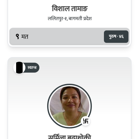
विशाल तामाङ
ललितपुर-१, बागमती प्रदेश
९
मत
पुरुष · ४६
स्वतन्त्र
सर्मिला बुढाथोकी