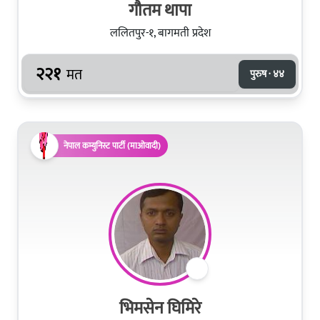
गौतम थापा
ललितपुर-१, बागमती प्रदेश
२२१
मत
पुरुष · ४४
नेपाल कम्युनिस्ट पार्टी (माओवादी)
भिमसेन घिमिरे