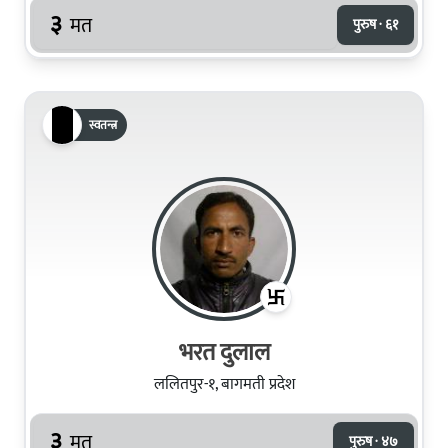
३
मत
पुरुष · ६१
स्वतन्त्र
भरत दुलाल
ललितपुर-१, बागमती प्रदेश
३
मत
पुरुष · ४७