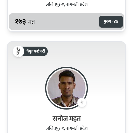
ललितपुर-१, बागमती प्रदेश
१७३
मत
पुरुष · ४४
पिपुल फर्ष्ट पार्टी
सनोज महत
ललितपुर-१, बागमती प्रदेश