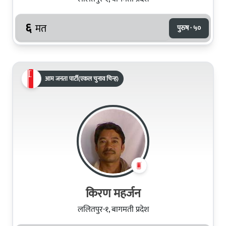
६
मत
पुरुष · ५०
आम जनता पार्टी(एकल चुनाव चिन्ह)
किरण महर्जन
ललितपुर-१, बागमती प्रदेश