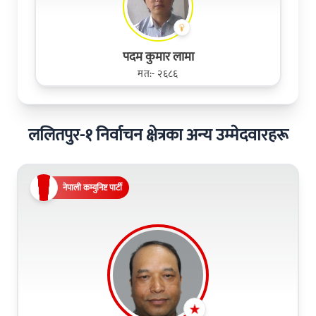
पदम कुमार लामा
मत:- २६८६
ललितपुर-१ निर्वाचन क्षेत्रका अन्य उम्मेदवारहरू
नेपाली कम्युनिष्ट पार्टी