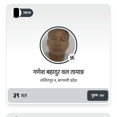
स्वतन्त्र
गणेश बहादुर वल तामाङ
ललितपुर-१, बागमती प्रदेश
३९
मत
पुरुष · ७०