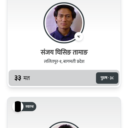
संजय घिसिङ तामाङ
ललितपुर-१, बागमती प्रदेश
३३
मत
पुरुष · ३८
स्वतन्त्र