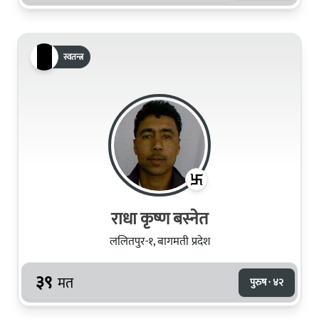
स्वतन्त्र
राधा कृष्ण बस्नेत
ललितपुर-१, बागमती प्रदेश
३९
मत
पुरुष · ४२