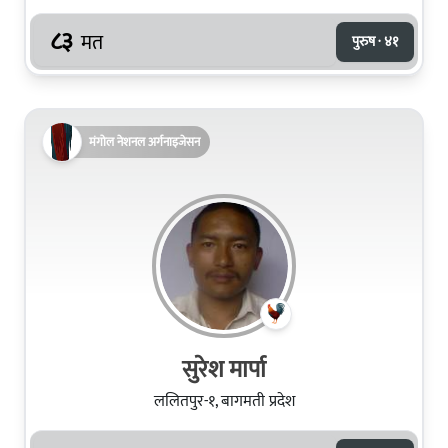
८३
मत
पुरुष · ४१
मंगोल नेशनल अर्गनाइजेसन
सुरेश मार्पा
ललितपुर-१, बागमती प्रदेश