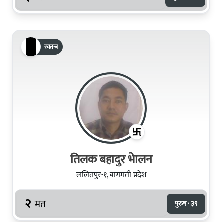
स्वतन्त्र
तिलक बहादुर भेालन
ललितपुर-१, बागमती प्रदेश
२
मत
पुरुष · ३९