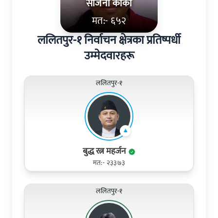
सजिना कार्की
मत:- ६५२
ललितपुर-१ निर्वाचन क्षेत्रका प्रतिष्पर्धी
उम्मेदवारहरू
ललितपुर-१
बुद्ध रत्न महर्जन
मत:- २३३७३
ललितपुर-१