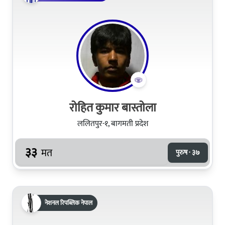
रोहित कुमार बास्तोला
ललितपुर-१, बागमती प्रदेश
३३
मत
पुरुष · ३७
नेशनल रिपब्लिक नेपाल