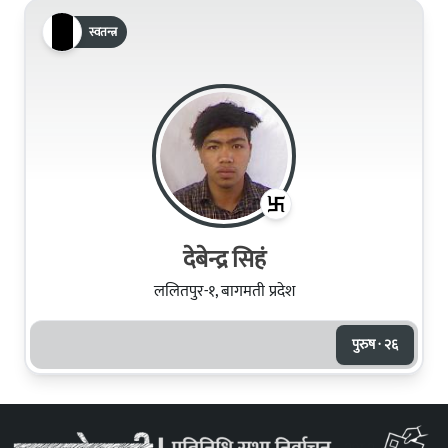
स्वतन्त्र
देबेन्द्र सिहं
ललितपुर-१, बागमती प्रदेश
पुरुष · २६