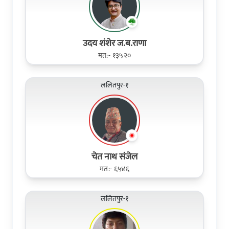
उदय शंशेर ज.ब.राणा
मत:- १३५२०
ललितपुर-१
चेत नाथ संजेल
मत:- ६५४६
ललितपुर-१