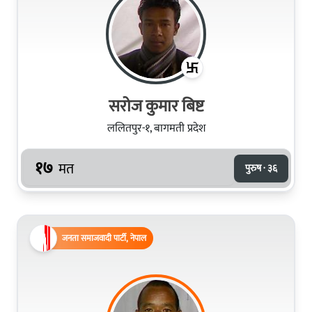
सरोज कुमार बिष्ट
ललितपुर-१, बागमती प्रदेश
१७
मत
पुरुष · ३६
जनता समाजवादी पार्टी, नेपाल