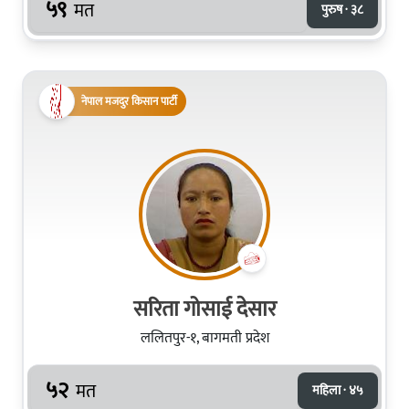
५९
मत
पुरुष · ३८
नेपाल मजदुर किसान पार्टी
सरिता गोसाई देसार
ललितपुर-१, बागमती प्रदेश
५२
मत
महिला · ४५