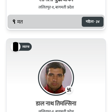
ललितपुर-१, बागमती प्रदेश
९
मत
महिला · ३४
स्वतन्त्र
डाल नाथ तिमल्सिना
ललितपुर-१, बागमती प्रदेश