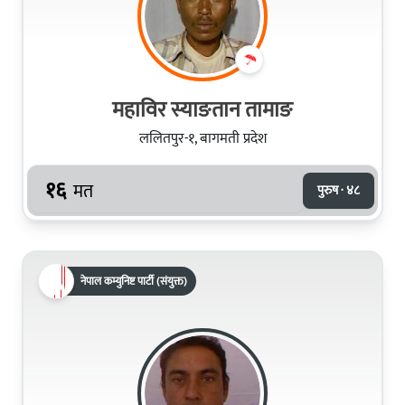
महाविर स्याङतान तामाङ
ललितपुर-१, बागमती प्रदेश
१६
मत
पुरुष · ४८
नेपाल कम्युनिष्ट पार्टी (संयुक्त)