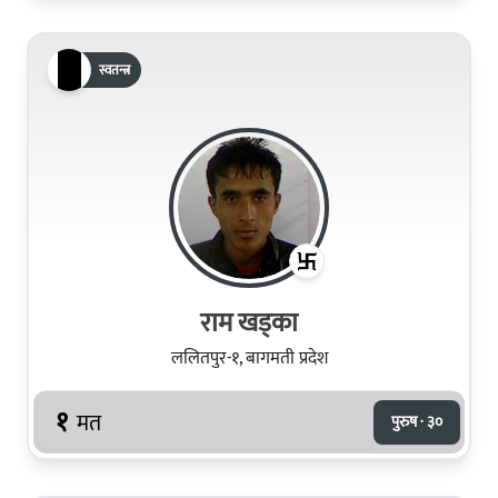
स्वतन्त्र
राम खड्का
ललितपुर-१, बागमती प्रदेश
१
मत
पुरुष · ३०