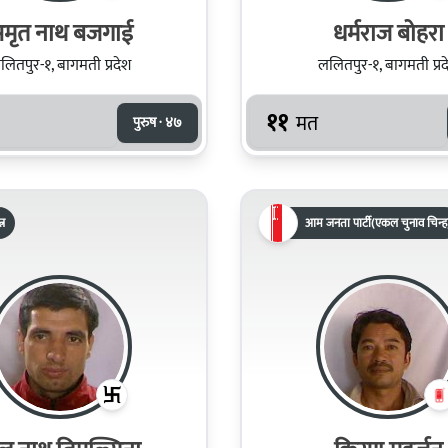
मृत नाथ बजगाई
धर्मराज बोहरा
लितपुर-१, बागमती प्रदेश
ललितपुर-१, बागमती प्रद
११
मत
पुरुष · ४७
्र
आम जनता पार्टी(एकल चुनाव चिन्ह