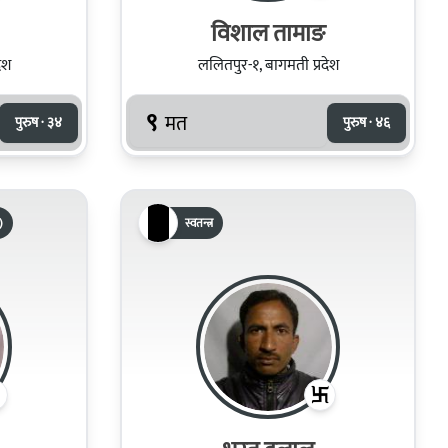
विशाल तामाङ
ेश
ललितपुर-१, बागमती प्रदेश
९
मत
पुरुष · ३४
पुरुष · ४६
)
स्वतन्त्र