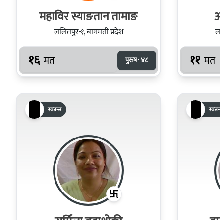
महाविर स्याङतान तामाङ
अ
ललितपुर-१, बागमती प्रदेश
ल
१६
११
मत
मत
पुरुष · ४८
स्वतन्त्र
स्वतन्त