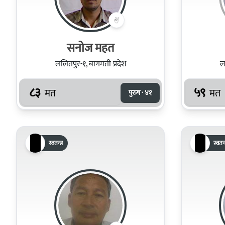
सनोज महत
ललितपुर-१, बागमती प्रदेश
ल
८३
५९
मत
मत
पुरुष · ४१
स्वतन्त्र
स्वतन्त