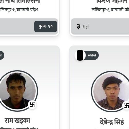
ल नाथ तिमल्सिना
किरण महर्जन
लितपुर-१, बागमती प्रदेश
ललितपुर-१, बागमती प्रद
३
मत
पुरुष · ५०
्र
स्वतन्त्र
राम खड्का
देबेन्द्र सिहं