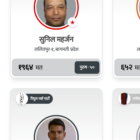
सुनिल महर्जन
ललितपुर-१, बागमती प्रदेश
ल
१९६४
६५२
मत
म
पुरुष · ५०
पिपुल फर्ष्ट पार्टी
मंगो