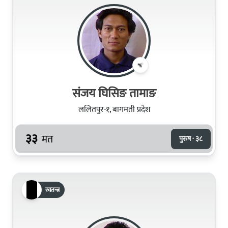
संजय घिसिङ तामाङ
ललितपुर-१, बागमती प्रदेश
३३
मत
पुरुष · ३८
स्वतन्त्र