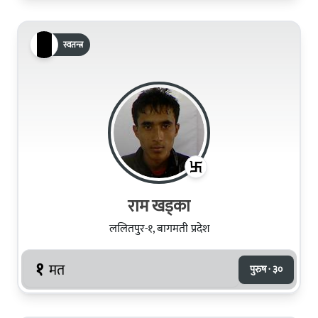
स्वतन्त्र
राम खड्का
ललितपुर-१, बागमती प्रदेश
१
मत
पुरुष · ३०