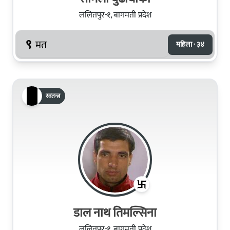
ललितपुर-१, बागमती प्रदेश
९
मत
महिला · ३४
स्वतन्त्र
डाल नाथ तिमल्सिना
ललितपुर-१, बागमती प्रदेश