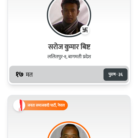
सरोज कुमार बिष्ट
ललितपुर-१, बागमती प्रदेश
१७
मत
पुरुष · ३६
जनता समाजवादी पार्टी, नेपाल