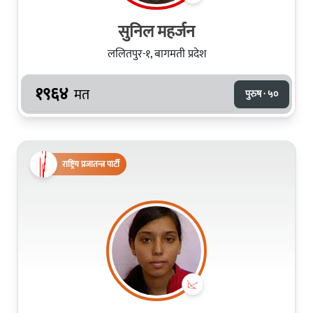
सुनिल महर्जन
ललितपुर-१, बागमती प्रदेश
१९६४
मत
पुरुष · ५०
राष्ट्रिय प्रजातन्त्र पार्टी