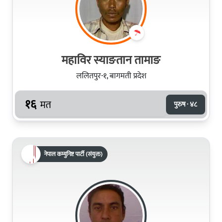
महाविर स्याङतान तामाङ
ललितपुर-१, बागमती प्रदेश
१६
मत
पुरुष · ४८
नेपाल कम्युनिष्ट पार्टी (संयुक्त)