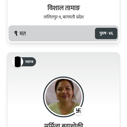
विशाल तामाङ
ललितपुर-१, बागमती प्रदेश
९
मत
पुरुष · ४६
स्वतन्त्र
सर्मिला बुढाथोकी