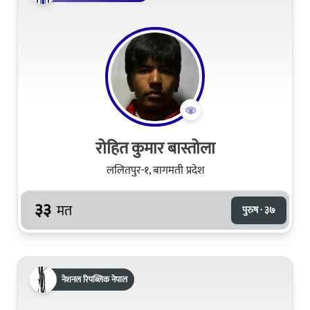
रोहित कुमार बास्तोला
ललितपुर-१, बागमती प्रदेश
३३
मत
पुरुष · ३७
नेशनल रिपब्लिक नेपाल