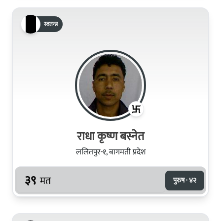
स्वतन्त्र
राधा कृष्ण बस्नेत
ललितपुर-१, बागमती प्रदेश
३९
मत
पुरुष · ४२