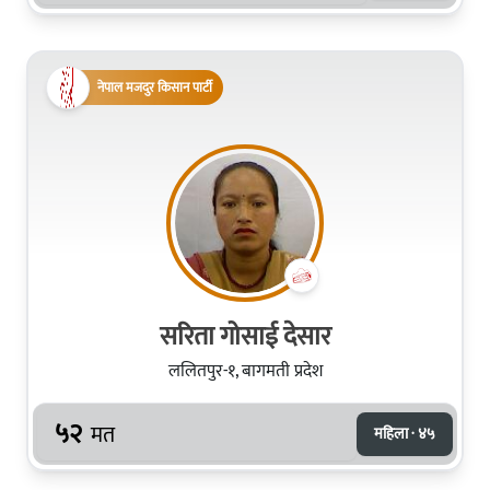
नेपाल मजदुर किसान पार्टी
सरिता गोसाई देसार
ललितपुर-१, बागमती प्रदेश
५२
मत
महिला · ४५