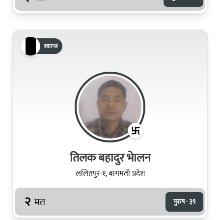
स्वतन्त्र
तिलक बहादुर भेालन
ललितपुर-१, बागमती प्रदेश
२
मत
पुरुष · ३९