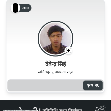
स्वतन्त्र
देबेन्द्र सिहं
ललितपुर-१, बागमती प्रदेश
पुरुष · २६