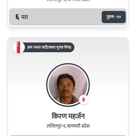
६
मत
पुरुष · ५०
आम जनता पार्टी(एकल चुनाव चिन्ह)
किरण महर्जन
ललितपुर-१, बागमती प्रदेश