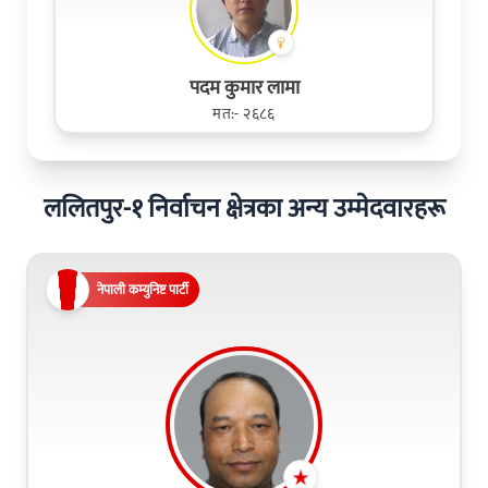
पदम कुमार लामा
मत:- २६८६
ललितपुर-१ निर्वाचन क्षेत्रका अन्य उम्मेदवारहरू
नेपाली कम्युनिष्ट पार्टी