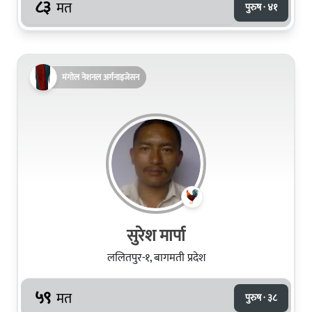
८३
मत
पुरुष · ४१
मंगोल नेशनल अर्गनाइजेसन
सुरेश मार्पा
ललितपुर-१, बागमती प्रदेश
५९
मत
पुरुष · ३८