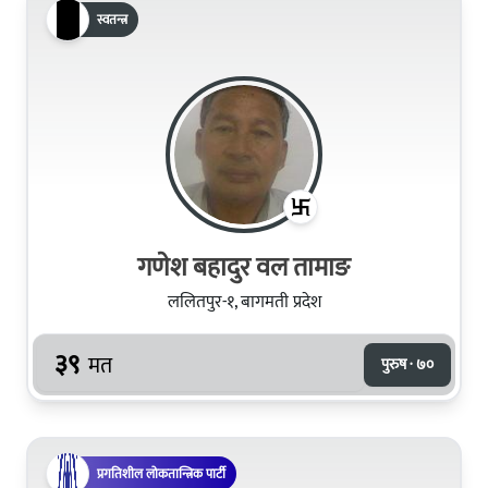
स्वतन्त्र
गणेश बहादुर वल तामाङ
ललितपुर-१, बागमती प्रदेश
३९
मत
पुरुष · ७०
प्रगतिशील लोकतान्त्रिक पार्टी