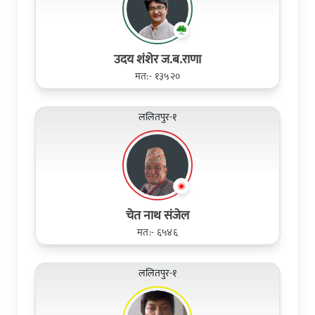
उदय शंशेर ज.ब.राणा
मत:- १३५२०
ललितपुर-१
चेत नाथ संजेल
मत:- ६५४६
ललितपुर-१