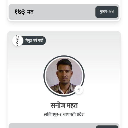
१७३
मत
पुरुष · ४४
पिपुल फर्ष्ट पार्टी
सनोज महत
ललितपुर-१, बागमती प्रदेश