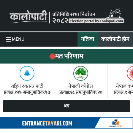
Skip to content
नतिजा
कालोपाटी होम
MENU
मत परिणाम
राष्ट्रिय स्वतन्त्र पार्टी
नेपाली काँग्रेस
नेपाल कम्य
प्रत्यक्ष:१२५ समानुपातिक:५७
प्रत्यक्ष:१८ समानुपातिक:२०
प्रत्यक्ष:९
(ए
थप