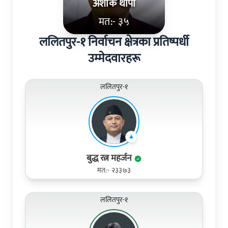
अशोक थापा
मत:- ३५
ललितपुर-१ निर्वाचन क्षेत्रका प्रतिष्पर्धी
उम्मेदवारहरू
ललितपुर-१
बुद्ध रत्न महर्जन
मत:- २३३७३
ललितपुर-१