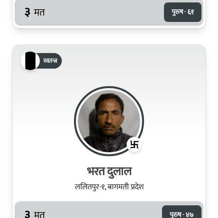
३
मत
पुरुष · ६१
स्वतन्त्र
भरत दुलाल
ललितपुर-१, बागमती प्रदेश
३
मत
पुरुष · ४७