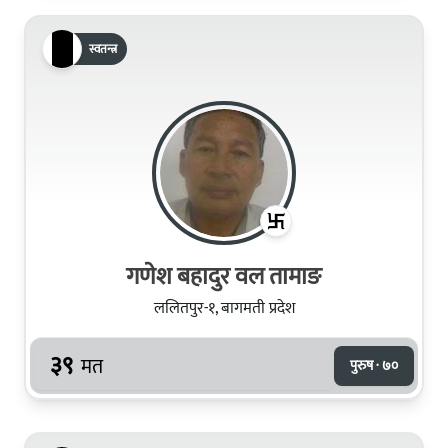
स्वतन्त्र
गणेश बहादुर वल तामाङ
ललितपुर-१, बागमती प्रदेश
३९
मत
पुरुष · ७०