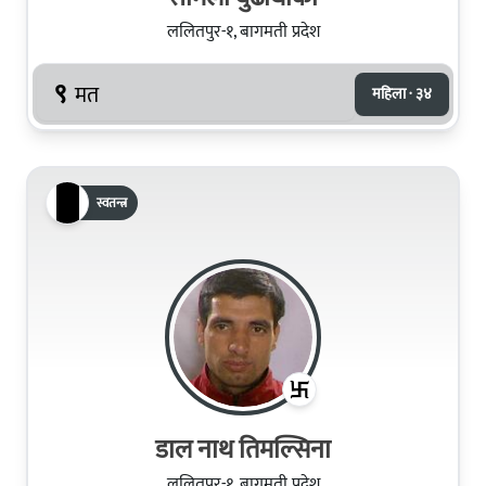
ललितपुर-१, बागमती प्रदेश
९
मत
महिला · ३४
स्वतन्त्र
डाल नाथ तिमल्सिना
ललितपुर-१, बागमती प्रदेश