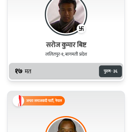
सरोज कुमार बिष्ट
ललितपुर-१, बागमती प्रदेश
१७
मत
पुरुष · ३६
जनता समाजवादी पार्टी, नेपाल