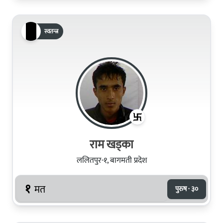
स्वतन्त्र
राम खड्का
ललितपुर-१, बागमती प्रदेश
१
मत
पुरुष · ३०