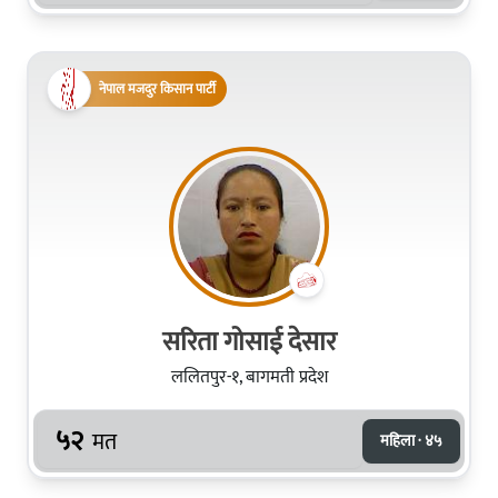
नेपाल मजदुर किसान पार्टी
सरिता गोसाई देसार
ललितपुर-१, बागमती प्रदेश
५२
मत
महिला · ४५