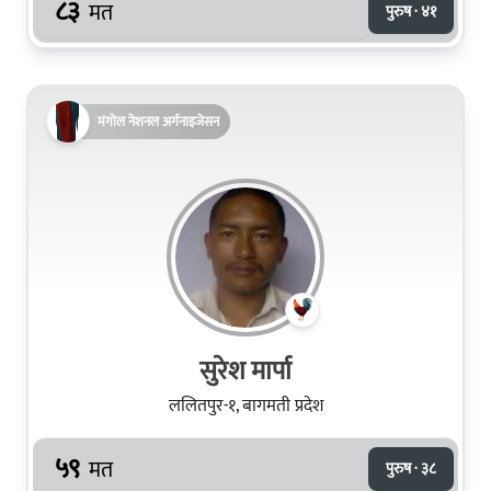
८३
मत
पुरुष · ४१
मंगोल नेशनल अर्गनाइजेसन
सुरेश मार्पा
ललितपुर-१, बागमती प्रदेश
५९
मत
पुरुष · ३८