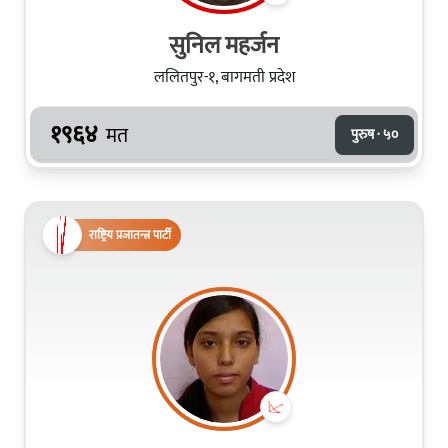
सुनिल महर्जन
ललितपुर-१, बागमती प्रदेश
१९६४
मत
पुरुष · ५०
राष्ट्रिय प्रजातन्त्र पार्टी