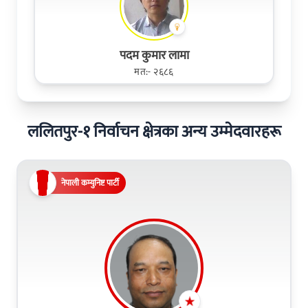
पदम कुमार लामा
मत:- २६८६
ललितपुर-१ निर्वाचन क्षेत्रका अन्य उम्मेदवारहरू
नेपाली कम्युनिष्ट पार्टी