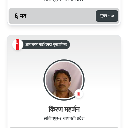
६
मत
पुरुष · ५०
आम जनता पार्टी(एकल चुनाव चिन्ह)
किरण महर्जन
ललितपुर-१, बागमती प्रदेश