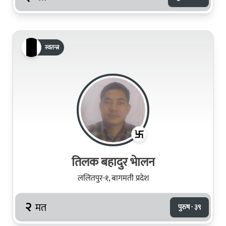
स्वतन्त्र
तिलक बहादुर भेालन
ललितपुर-१, बागमती प्रदेश
२
मत
पुरुष · ३९