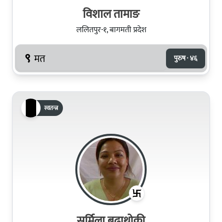
विशाल तामाङ
ललितपुर-१, बागमती प्रदेश
९
मत
पुरुष · ४६
स्वतन्त्र
सर्मिला बुढाथोकी