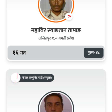
महाविर स्याङतान तामाङ
ललितपुर-१, बागमती प्रदेश
१६
मत
पुरुष · ४८
नेपाल कम्युनिष्ट पार्टी (संयुक्त)