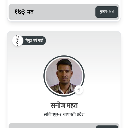
१७३
मत
पुरुष · ४४
पिपुल फर्ष्ट पार्टी
सनोज महत
ललितपुर-१, बागमती प्रदेश