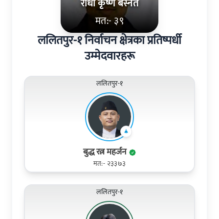
राधा कृष्ण बस्नेत
मत:- ३९
ललितपुर-१ निर्वाचन क्षेत्रका प्रतिष्पर्धी
उम्मेदवारहरू
ललितपुर-१
बुद्ध रत्न महर्जन
मत:- २३३७३
ललितपुर-१