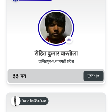
रोहित कुमार बास्तोला
ललितपुर-१, बागमती प्रदेश
३३
मत
पुरुष · ३७
नेशनल रिपब्लिक नेपाल