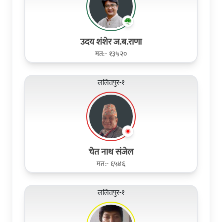
उदय शंशेर ज.ब.राणा
मत:- १३५२०
ललितपुर-१
चेत नाथ संजेल
मत:- ६५४६
ललितपुर-१