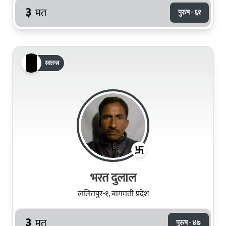
३
मत
पुरुष · ६१
स्वतन्त्र
भरत दुलाल
ललितपुर-१, बागमती प्रदेश
३
मत
पुरुष · ४७