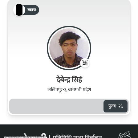
स्वतन्त्र
देबेन्द्र सिहं
ललितपुर-१, बागमती प्रदेश
पुरुष · २६