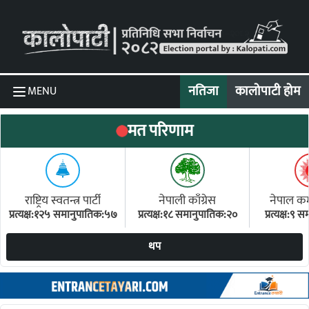
Skip to content
नतिजा
कालोपाटी होम
MENU
मत परिणाम
राष्ट्रिय स्वतन्त्र पार्टी
नेपाली काँग्रेस
नेपाल कम्य
प्रत्यक्ष:१२५ समानुपातिक:५७
प्रत्यक्ष:१८ समानुपातिक:२०
प्रत्यक्ष:९
(ए
थप