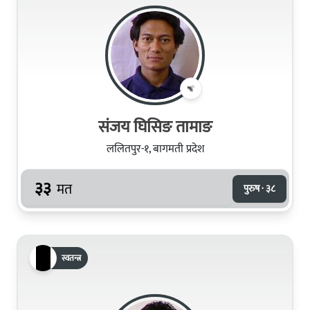
संजय घिसिङ तामाङ
ललितपुर-१, बागमती प्रदेश
३३
मत
पुरुष · ३८
स्वतन्त्र