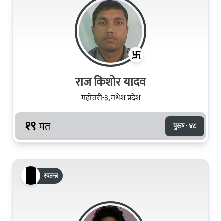
राज किशोर यादव
महोत्तरी-३, मधेश प्रदेश
१९
मत
पुरुष · ४८
स्वतन्त्र