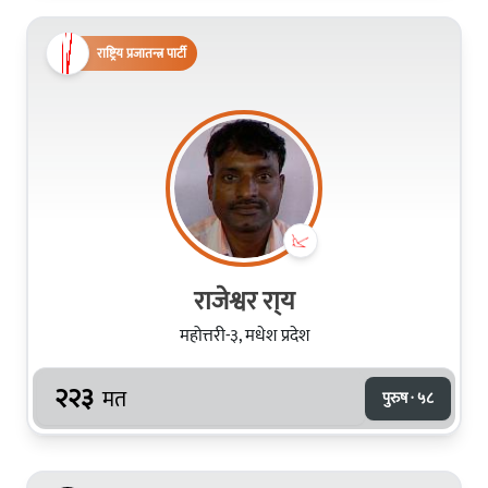
राष्ट्रिय प्रजातन्त्र पार्टी
राजेश्वर रा्य
महोत्तरी-३, मधेश प्रदेश
२२३
मत
पुरुष · ५८