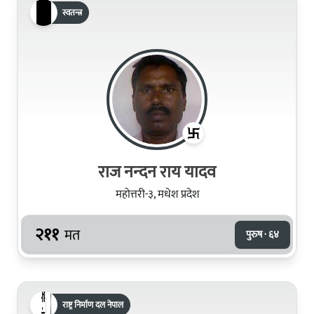
स्वतन्त्र
राज नन्‍दन राय यादव
महोत्तरी-३, मधेश प्रदेश
२११
मत
पुरुष · ६४
राष्ट्र निर्माण दल नेपाल