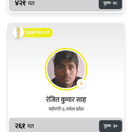
४२१
मत
पुरुष · ४८
उज्यालो नेपाल पार्टी
रंजित कुमार साह
महोत्तरी-३, मधेश प्रदेश
२६१
मत
पुरुष · ३०