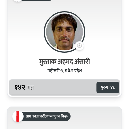
मुस्ताक अहमद अंसारी
महोत्तरी-३, मधेश प्रदेश
१४२
मत
पुरुष · ४६
आम जनता पार्टी(एकल चुनाव चिन्ह)