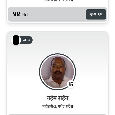
४४
मत
पुरुष · ६७
स्वतन्त्र
नईम राईन
महोत्तरी-३, मधेश प्रदेश