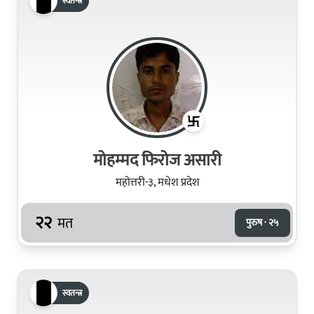
स्वतन्त्र
मोहम्मद फिरोज असारी
महोत्तरी-३, मधेश प्रदेश
२२
मत
पुरुष · २५
स्वतन्त्र