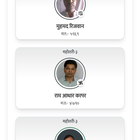
मुहमद रिजवान
मत:- ५९६९
महोत्तरी-३
राम आधार कापर
मत:- ४७९०
महोत्तरी-३