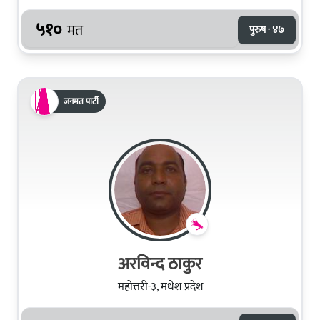
५१०
मत
पुरुष · ४७
जनमत पार्टी
अरविन्द ठाकुर
महोत्तरी-३, मधेश प्रदेश