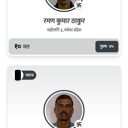
रमण कुमार ठाकुर
महोत्तरी-३, मधेश प्रदेश
१०
मत
पुरुष · ४५
स्वतन्त्र