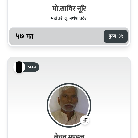
मो.साविर नूरि
महोत्तरी-३, मधेश प्रदेश
५७
मत
पुरुष · ३९
स्वतन्त्र
बेचन मण्‍डल