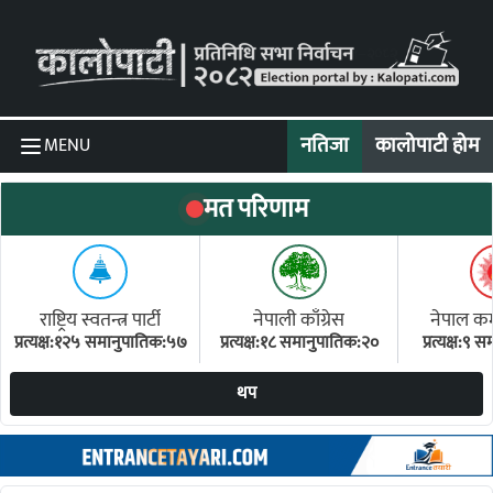
Skip to content
नतिजा
कालोपाटी होम
MENU
मत परिणाम
राष्ट्रिय स्वतन्त्र पार्टी
नेपाली काँग्रेस
नेपाल कम्य
प्रत्यक्ष:१२५ समानुपातिक:५७
प्रत्यक्ष:१८ समानुपातिक:२०
प्रत्यक्ष:९
(ए
थप