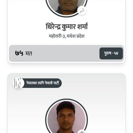
धिरेन्द्र कुमार शर्मा
महोत्तरी-३, मधेश प्रदेश
७५
मत
पुरुष · ५४
नेपालका लागि नेपाली पार्टी