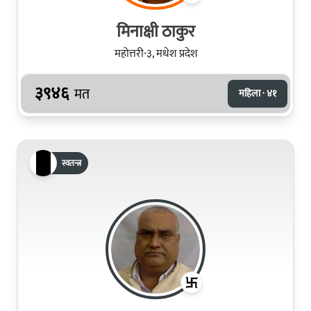
मिनाक्षी ठाकुर
महोत्तरी-३, मधेश प्रदेश
३९४६
मत
महिला · ४१
स्वतन्त्र