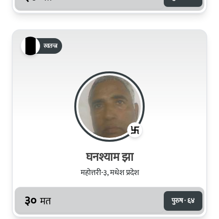
स्वतन्त्र
घनश्याम झा
महोत्तरी-३, मधेश प्रदेश
३०
मत
पुरुष · ६४