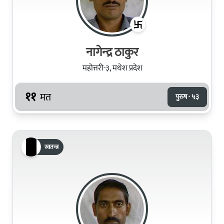
नागेन्‍द्र ठाकुर
महोत्तरी-३, मधेश प्रदेश
११
मत
पुरुष · ५३
स्वतन्त्र