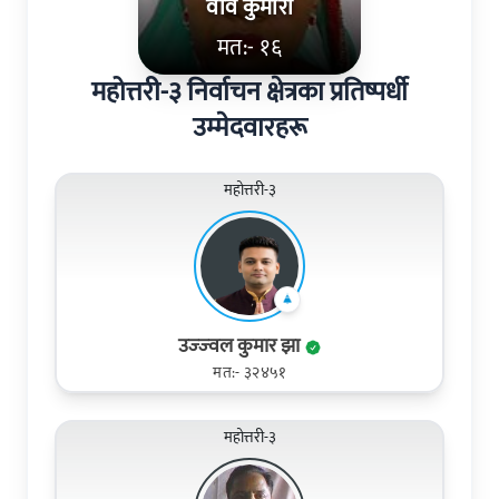
ववि कुमारी
मत:- १६
महोत्तरी-३ निर्वाचन क्षेत्रका प्रतिष्पर्धी
उम्मेदवारहरू
महोत्तरी-३
उज्‍ज्‍वल कुमार झा
मत:- ३२४५१
महोत्तरी-३