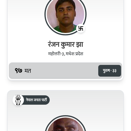
रंजन कुमार झा
महोत्तरी-३, मधेश प्रदेश
९७
मत
पुरुष · ३३
नेपाल जनता पार्टी