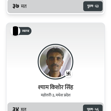
३७
मत
पुरुष · ६३
स्वतन्त्र
श्‍याम किशोर सिंह
महोत्तरी-३, मधेश प्रदेश
३४
मत
पुरुष · ५६