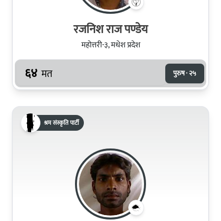
रजनिश राज पण्डेय
महोत्तरी-३, मधेश प्रदेश
६४
मत
पुरुष · २५
श्रम संस्कृति पार्टी