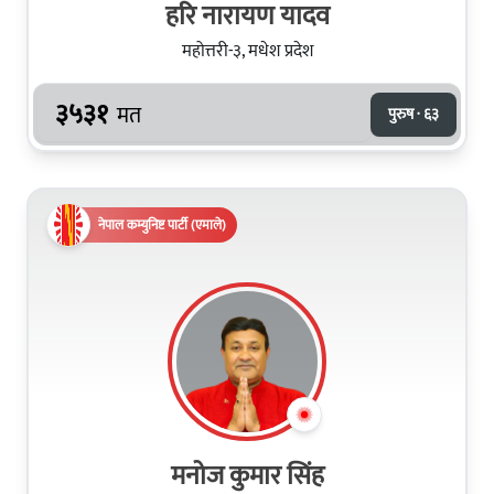
हरि नारायण यादव
महोत्तरी-३, मधेश प्रदेश
३५३१
मत
पुरुष · ६३
नेपाल कम्युनिष्ट पार्टी (एमाले)
मनोज कुमार सिंह