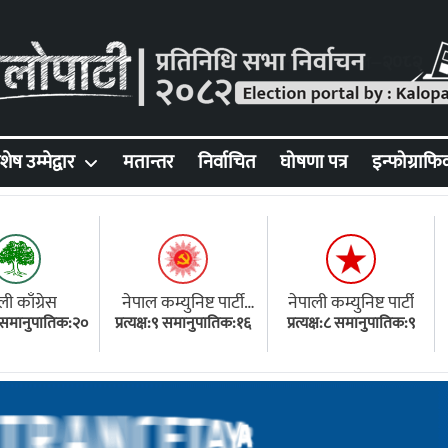
शेष उम्मेद्वार
मतान्तर
निर्वाचित
घोषणा पत्र
इन्फोग्राफि
ली काँग्रेस
नेपाल कम्युनिष्ट पार्टी
नेपाली कम्युनिष्ट पार्टी
१८ समानुपातिक:२०
प्रत्यक्ष:९ समानुपातिक:१६
(एमाले)
प्रत्यक्ष:८ समानुपातिक:९