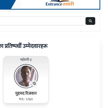
का प्रतिष्पर्धी उम्मेदवारहरू
महोत्तरी-३
मुहमद रिजवान
मत:- ५९६९