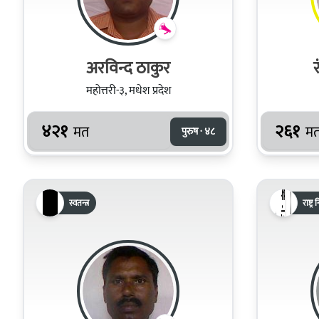
अरविन्द ठाकुर
महोत्तरी-३, मधेश प्रदेश
४२१
२६१
मत
म
पुरुष · ४८
स्वतन्त्र
राष्ट्