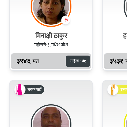
मिनाक्षी ठाकुर
ह
महोत्तरी-३, मधेश प्रदेश
३९४६
३५३१
मत
महिला · ४१
जनमत पार्टी
उज्या