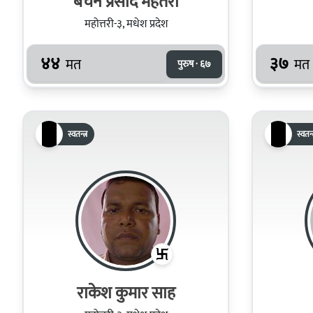
बेचन प्रसाद मेहतरी
महोत्तरी-३, मधेश प्रदेश
४४
३७
मत
मत
पुरुष · ६७
स्वतन्त्र
स्वतन्त
राकेश कुमार साह