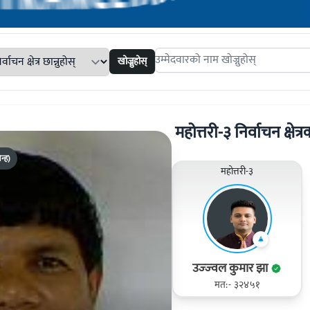
खोज्नुहोस्
Search candidates
महोत्तरी-३ निर्वाचन क्षेत्र
न्ह)
महोत्तरी-३
उज्‍ज्‍वल कुमार झा
मत:- ३२४५१