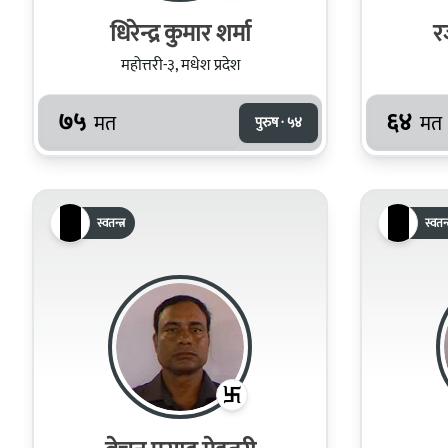
धिरेन्द्र कुमार शर्मा
र
महोत्तरी-३, मधेश प्रदेश
७५
६४
मत
मत
पुरुष · ५४
स्वतन्त्र
स्वतन्त