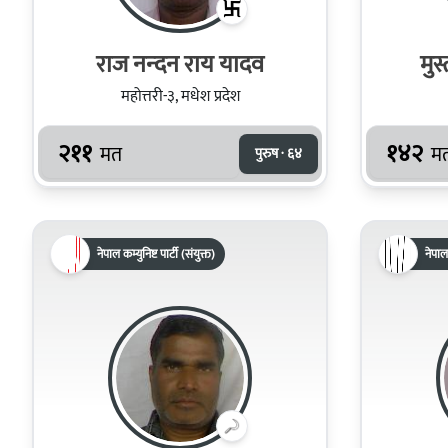
राज नन्‍दन राय यादव
मुस
महोत्तरी-३, मधेश प्रदेश
२११
१४२
मत
म
पुरुष · ६४
नेपाल कम्युनिष्ट पार्टी (संयुक्त)
नेपाल