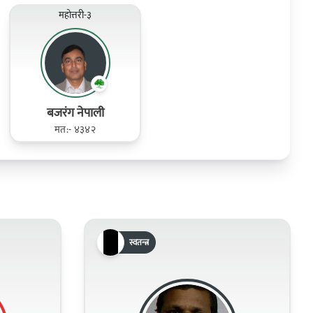
महोत्तरी-३
बजरंग नेपाली
मत:- ४३४२
स्वतन्त्र