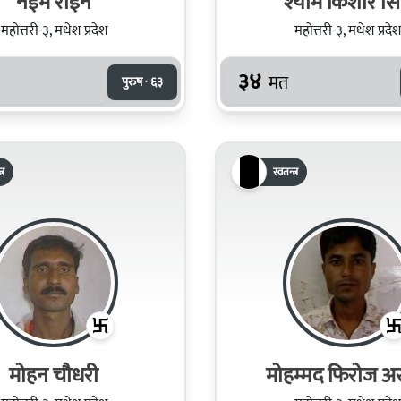
नईम राईन
श्‍याम किशोर सि
महोत्तरी-३, मधेश प्रदेश
महोत्तरी-३, मधेश प्रदेश
३४
मत
पुरुष · ६३
्र
स्वतन्त्र
मोहन चौधरी
मोहम्मद फिरोज अ