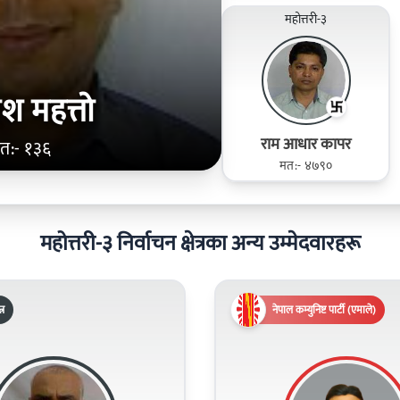
महोत्तरी-३
श महत्तो
राम आधार कापर
त:- १३६
मत:- ४७९०
महोत्तरी-३ निर्वाचन क्षेत्रका अन्य उम्मेदवारहरू
्र
नेपाल कम्युनिष्ट पार्टी (एमाले)