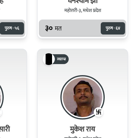
ंह
घनश्याम झा
महोत्तरी-३, मधेश प्रदेश
३०
मत
पुरुष · ५६
पुरुष · ६४
स्वतन्त्र
सारी
मुकेश राय