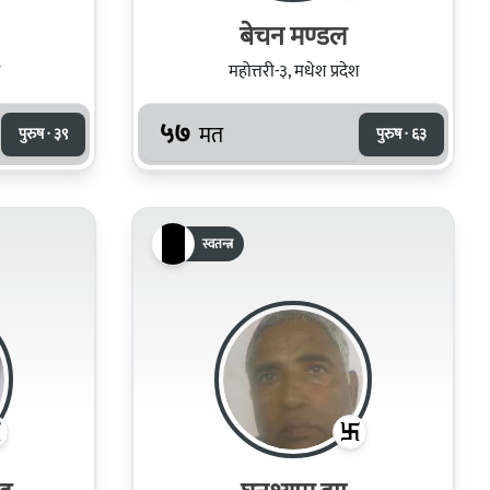
बेचन मण्‍डल
महोत्तरी-३, मधेश प्रदेश
५७
मत
पुरुष · ३९
पुरुष · ६३
स्वतन्त्र