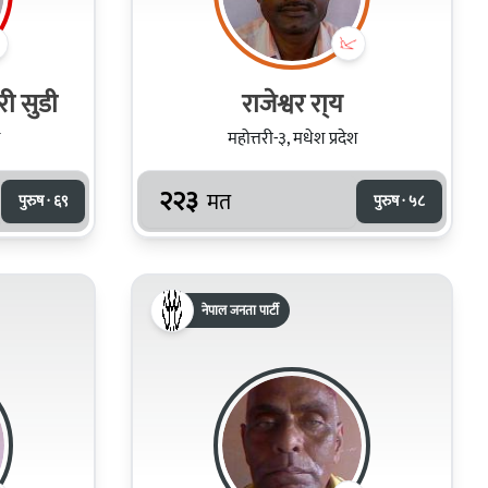
री सुडी
राजेश्वर रा्य
महोत्तरी-३, मधेश प्रदेश
२२३
मत
पुरुष · ६९
पुरुष · ५८
नेपाल जनता पार्टी