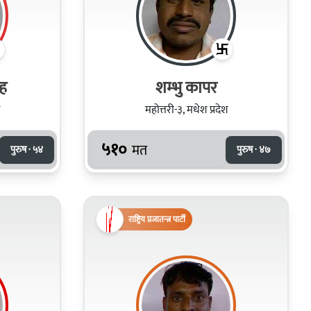
ंह
शम्भु कापर
महोत्तरी-३, मधेश प्रदेश
५१०
मत
पुरुष · ५४
पुरुष · ४७
राष्ट्रिय प्रजातन्त्र पार्टी