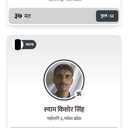
३७
मत
पुरुष · ६३
स्वतन्त्र
श्‍याम किशोर सिंह
महोत्तरी-३, मधेश प्रदेश