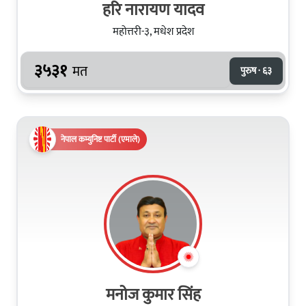
हरि नारायण यादव
महोत्तरी-३, मधेश प्रदेश
३५३१
मत
पुरुष · ६३
नेपाल कम्युनिष्ट पार्टी (एमाले)
मनोज कुमार सिंह