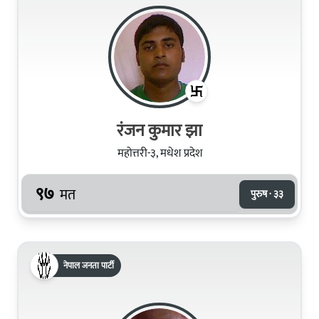
रंजन कुमार झा
महोत्तरी-३, मधेश प्रदेश
९७
मत
पुरुष · ३३
नेपाल जनता पार्टी