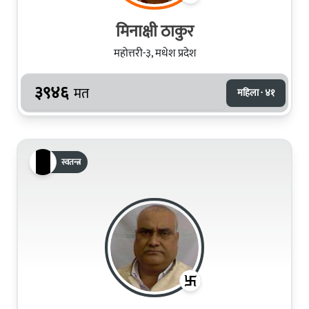
मिनाक्षी ठाकुर
महोत्तरी-३, मधेश प्रदेश
३९४६
मत
महिला · ४१
स्वतन्त्र