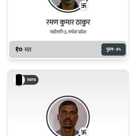
रमण कुमार ठाकुर
महोत्तरी-३, मधेश प्रदेश
१०
मत
पुरुष · ४५
स्वतन्त्र