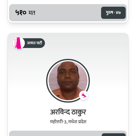
५१०
मत
पुरुष · ४७
जनमत पार्टी
अरविन्द ठाकुर
महोत्तरी-३, मधेश प्रदेश