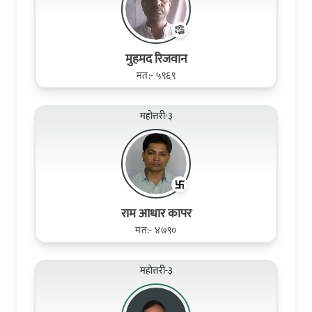
मुहमद रिजवान
मत:- ५९६९
महोत्तरी-३
राम आधार कापर
मत:- ४७९०
महोत्तरी-३