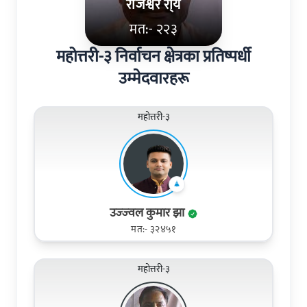
राजेश्वर रा्य
मत:- २२३
महोत्तरी-३ निर्वाचन क्षेत्रका प्रतिष्पर्धी
उम्मेदवारहरू
महोत्तरी-३
उज्‍ज्‍वल कुमार झा
मत:- ३२४५१
महोत्तरी-३