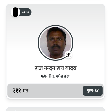
स्वतन्त्र
राज नन्‍दन राय यादव
महोत्तरी-३, मधेश प्रदेश
२११
मत
पुरुष · ६४