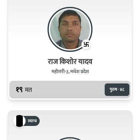
राज किशोर यादव
महोत्तरी-३, मधेश प्रदेश
१९
मत
पुरुष · ४८
स्वतन्त्र