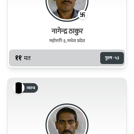
नागेन्‍द्र ठाकुर
महोत्तरी-३, मधेश प्रदेश
११
मत
पुरुष · ५३
स्वतन्त्र