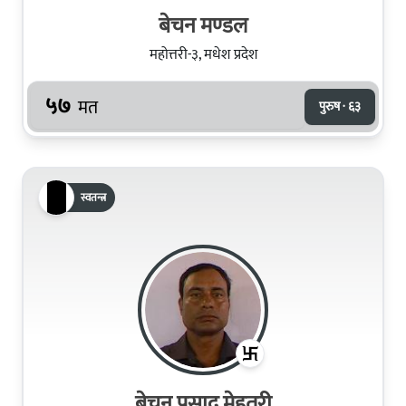
बेचन मण्‍डल
महोत्तरी-३, मधेश प्रदेश
५७
मत
पुरुष · ६३
स्वतन्त्र
बेचन प्रसाद मेहतरी