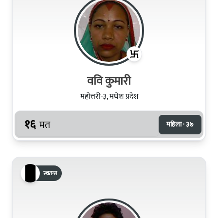
ववि कुमारी
महोत्तरी-३, मधेश प्रदेश
१६
मत
महिला · ३७
स्वतन्त्र