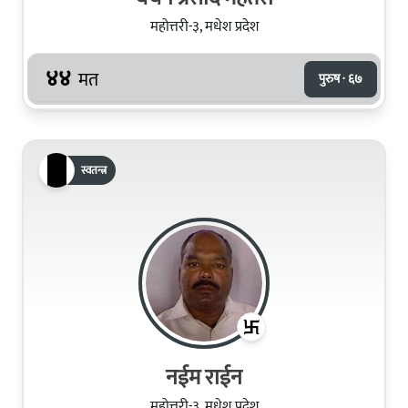
महोत्तरी-३, मधेश प्रदेश
४४
मत
पुरुष · ६७
स्वतन्त्र
नईम राईन
महोत्तरी-३, मधेश प्रदेश