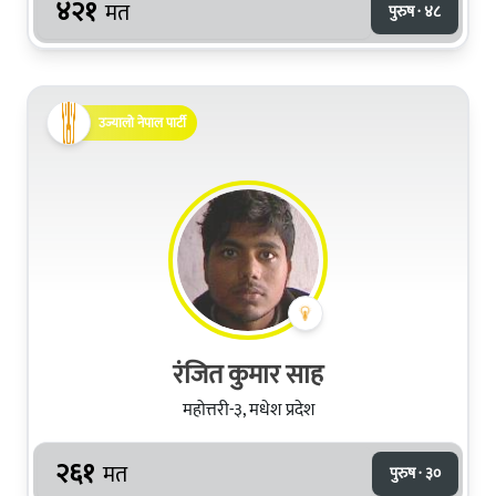
४२१
मत
पुरुष · ४८
उज्यालो नेपाल पार्टी
रंजित कुमार साह
महोत्तरी-३, मधेश प्रदेश
२६१
मत
पुरुष · ३०