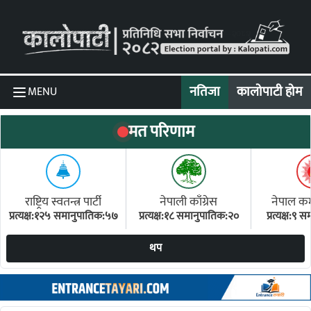
Skip to content
नतिजा
कालोपाटी होम
MENU
मत परिणाम
राष्ट्रिय स्वतन्त्र पार्टी
नेपाली काँग्रेस
नेपाल कम्य
प्रत्यक्ष:१२५ समानुपातिक:५७
प्रत्यक्ष:१८ समानुपातिक:२०
प्रत्यक्ष:९
(ए
थप