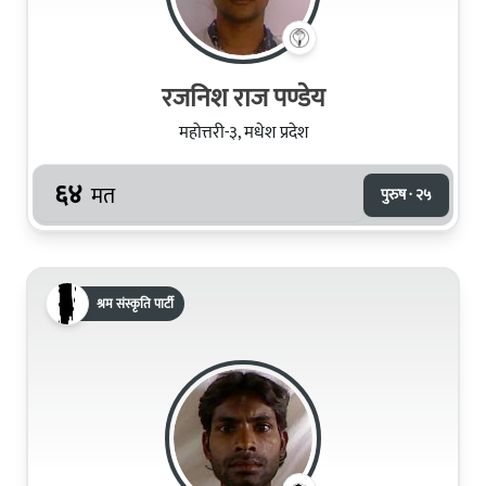
रजनिश राज पण्डेय
महोत्तरी-३, मधेश प्रदेश
६४
मत
पुरुष · २५
श्रम संस्कृति पार्टी