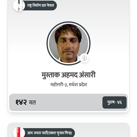
राष्ट्र निर्माण दल नेपाल
मुस्ताक अहमद अंसारी
महोत्तरी-३, मधेश प्रदेश
१४२
मत
पुरुष · ४६
आम जनता पार्टी(एकल चुनाव चिन्ह)