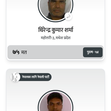
धिरेन्द्र कुमार शर्मा
महोत्तरी-३, मधेश प्रदेश
७५
मत
पुरुष · ५४
नेपालका लागि नेपाली पार्टी