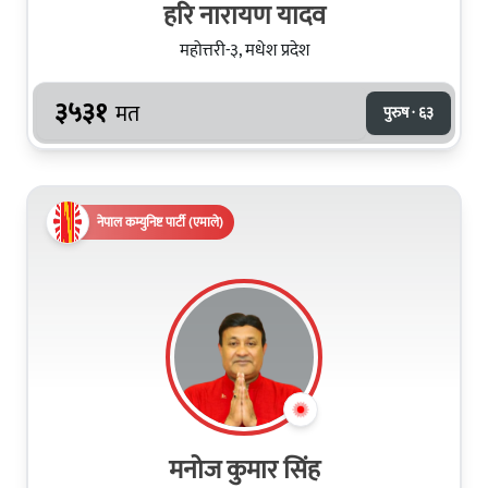
हरि नारायण यादव
महोत्तरी-३, मधेश प्रदेश
३५३१
मत
पुरुष · ६३
नेपाल कम्युनिष्ट पार्टी (एमाले)
मनोज कुमार सिंह