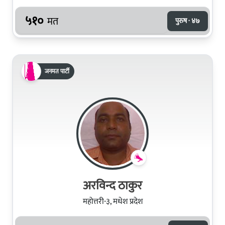
५१०
मत
पुरुष · ४७
जनमत पार्टी
अरविन्द ठाकुर
महोत्तरी-३, मधेश प्रदेश