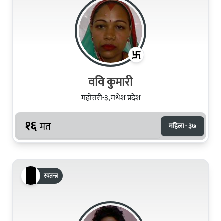
ववि कुमारी
महोत्तरी-३, मधेश प्रदेश
१६
मत
महिला · ३७
स्वतन्त्र