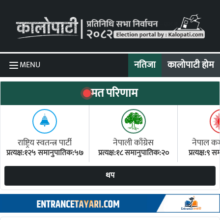
Skip to content
नतिजा
कालोपाटी होम
MENU
मत परिणाम
राष्ट्रिय स्वतन्त्र पार्टी
नेपाली काँग्रेस
नेपाल कम्य
प्रत्यक्ष:१२५ समानुपातिक:५७
प्रत्यक्ष:१८ समानुपातिक:२०
प्रत्यक्ष:९
(ए
थप