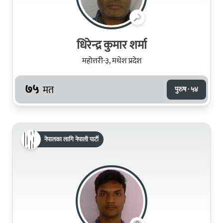
धिरेन्द्र कुमार शर्मा
महोत्तरी-३, मधेश प्रदेश
७५
मत
पुरुष · ५४
नेपालका लागि नेपाली पार्टी