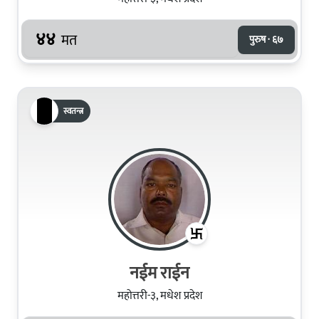
४४
मत
पुरुष · ६७
स्वतन्त्र
नईम राईन
महोत्तरी-३, मधेश प्रदेश