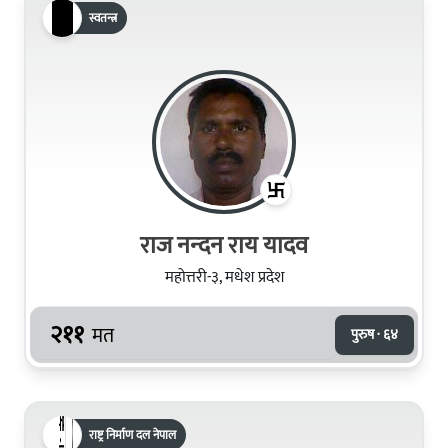
स्वतन्त्र
राज नन्‍दन राय यादव
महोत्तरी-३, मधेश प्रदेश
२११
मत
पुरुष · ६४
राष्ट्र निर्माण दल नेपाल