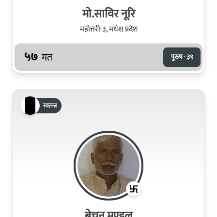
मो.साविर नूरि
महोत्तरी-३, मधेश प्रदेश
५७
मत
पुरुष · ३९
स्वतन्त्र
बेचन मण्‍डल