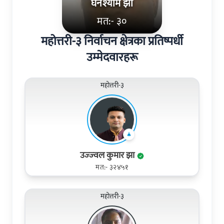
घनश्याम झा
मत:- ३०
महोत्तरी-३ निर्वाचन क्षेत्रका प्रतिष्पर्धी
उम्मेदवारहरू
महोत्तरी-३
उज्‍ज्‍वल कुमार झा
मत:- ३२४५१
महोत्तरी-३