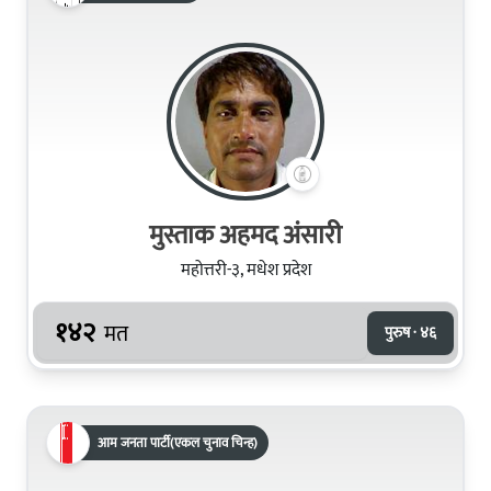
मुस्ताक अहमद अंसारी
महोत्तरी-३, मधेश प्रदेश
१४२
मत
पुरुष · ४६
आम जनता पार्टी(एकल चुनाव चिन्ह)