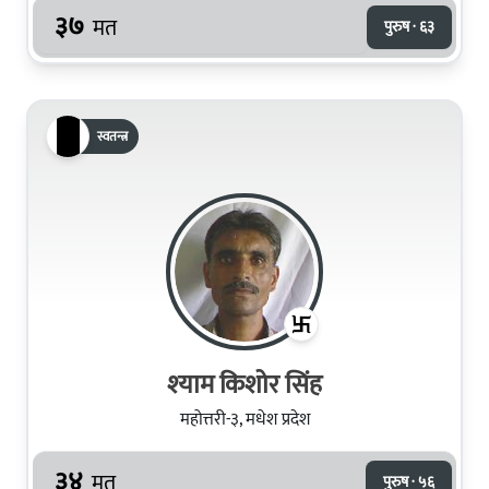
३७
मत
पुरुष · ६३
स्वतन्त्र
श्‍याम किशोर सिंह
महोत्तरी-३, मधेश प्रदेश
३४
मत
पुरुष · ५६