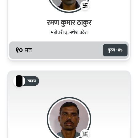
रमण कुमार ठाकुर
महोत्तरी-३, मधेश प्रदेश
१०
मत
पुरुष · ४५
स्वतन्त्र