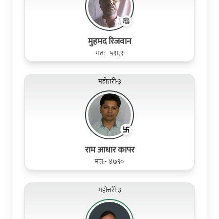
मुहमद रिजवान
मत:- ५९६९
महोत्तरी-३
राम आधार कापर
मत:- ४७९०
महोत्तरी-३