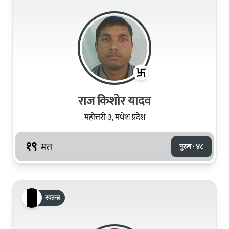
राज किशोर यादव
महोत्तरी-३, मधेश प्रदेश
१९
मत
पुरुष · ४८
स्वतन्त्र