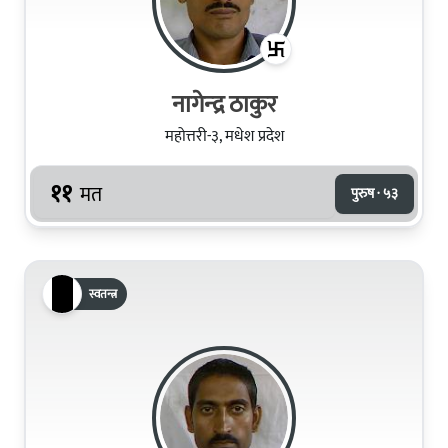
नागेन्‍द्र ठाकुर
महोत्तरी-३, मधेश प्रदेश
११
मत
पुरुष · ५३
स्वतन्त्र