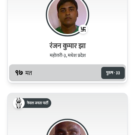
रंजन कुमार झा
महोत्तरी-३, मधेश प्रदेश
९७
मत
पुरुष · ३३
नेपाल जनता पार्टी