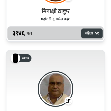
मिनाक्षी ठाकुर
महोत्तरी-३, मधेश प्रदेश
३९४६
मत
महिला · ४१
स्वतन्त्र