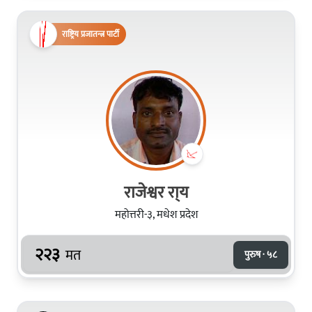
राष्ट्रिय प्रजातन्त्र पार्टी
राजेश्वर रा्य
महोत्तरी-३, मधेश प्रदेश
२२३
मत
पुरुष · ५८