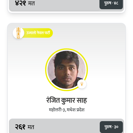
४२१
मत
पुरुष · ४८
उज्यालो नेपाल पार्टी
रंजित कुमार साह
महोत्तरी-३, मधेश प्रदेश
२६१
मत
पुरुष · ३०