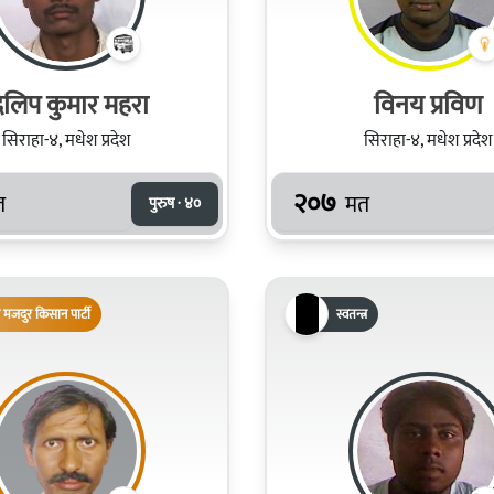
िलिप कुमार महरा
विनय प्रविण
सिराहा-४, मधेश प्रदेश
सिराहा-४, मधेश प्रदेश
२०७
त
मत
पुरुष · ४०
 मजदुर किसान पार्टी
स्वतन्त्र