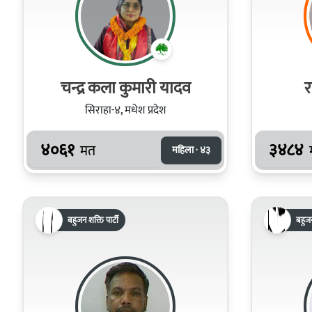
चन्द्र कला कुमारी यादव
र
सिराहा-४, मधेश प्रदेश
४०६१
३४८४
मत
महिला · ४३
बहुजन शक्ति पार्टी
बहुजन