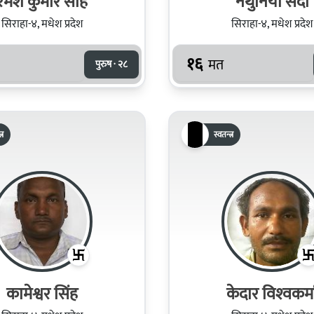
रमेश कुमार साह
नथुनिया सदा
सिराहा-४, मधेश प्रदेश
सिराहा-४, मधेश प्रदेश
१६
मत
पुरुष · २८
्र
स्वतन्त्र
कामेश्वर सिंह
केदार विश्‍वकर्म