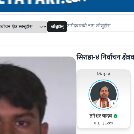
खोज्नुहोस्
Search candidates
सिराहा-४ निर्वाचन क्षेत्रक
सिराहा-४
तपेश्वर यादव
मत:- ३६२१०