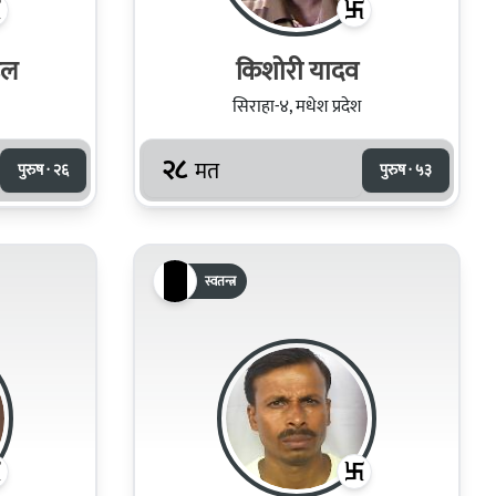
डल
किशोरी यादव
सिराहा-४, मधेश प्रदेश
२८
मत
पुरुष · २६
पुरुष · ५३
स्वतन्त्र