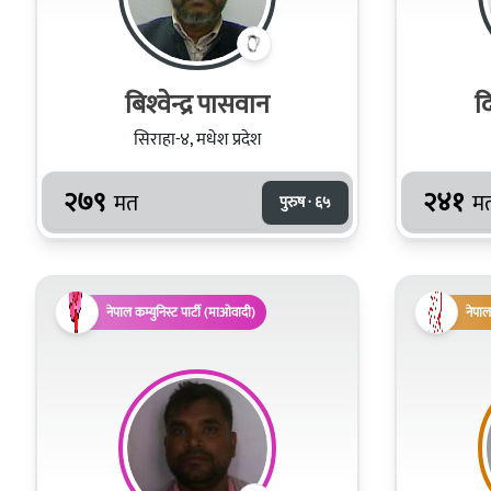
बिश्‍वेन्द्र पासवान
द
सिराहा-४, मधेश प्रदेश
२७९
२४१
मत
म
पुरुष · ६५
नेपाल कम्युनिस्ट पार्टी (माओवादी)
नेपाल