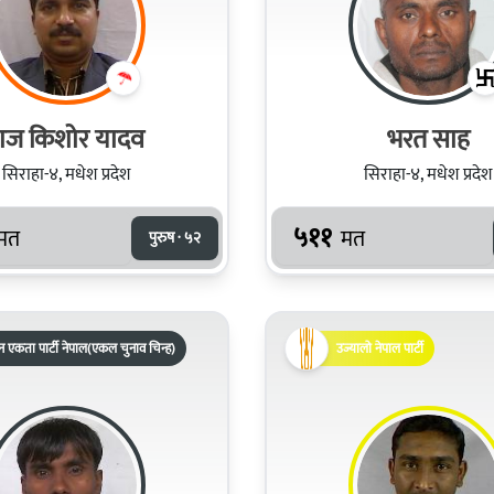
ाज किशोर यादव
भरत साह
सिराहा-४, मधेश प्रदेश
सिराहा-४, मधेश प्रदेश
५११
मत
मत
पुरुष · ५२
 एकता पार्टी नेपाल(एकल चुनाव चिन्ह)
उज्यालो नेपाल पार्टी