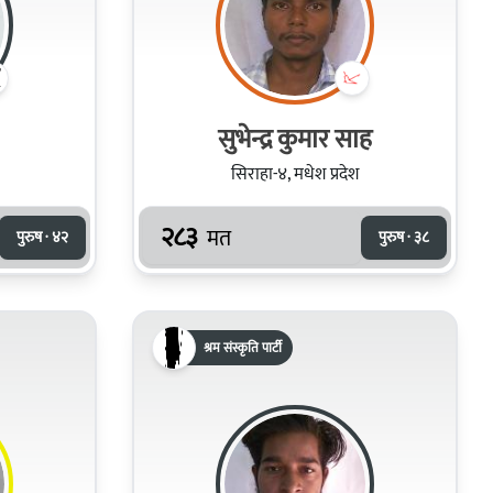
सुभेन्द्र कुमार साह
सिराहा-४, मधेश प्रदेश
२८३
मत
पुरुष · ४२
पुरुष · ३८
श्रम संस्कृति पार्टी