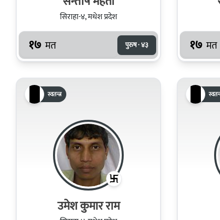
सन्तोष महतो
सिराहा-४, मधेश प्रदेश
१७
१७
मत
मत
पुरुष · ४३
स्वतन्त्र
स्वतन्त
उमेश कुमार राम