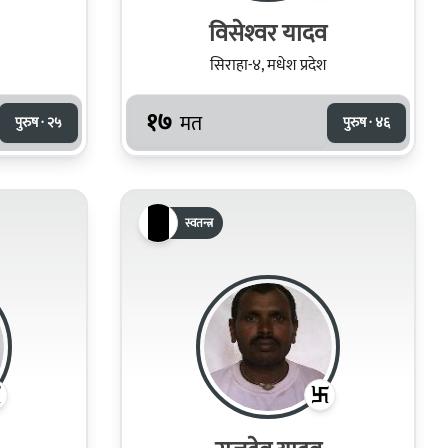
विसेश्‍वर यादव
सिराहा-४, मधेश प्रदेश
१७
मत
पुरुष · २५
पुरुष · ४६
स्वतन्त्र