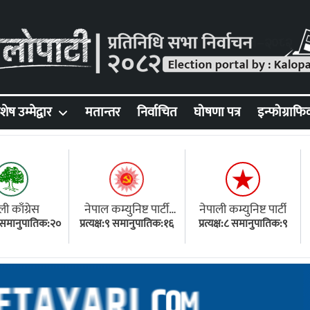
शेष उम्मेद्वार
मतान्तर
निर्वाचित
घोषणा पत्र
इन्फोग्राफि
ली काँग्रेस
नेपाल कम्युनिष्ट पार्टी
नेपाली कम्युनिष्ट पार्टी
१८ समानुपातिक:२०
प्रत्यक्ष:९ समानुपातिक:१६
(एमाले)
प्रत्यक्ष:८ समानुपातिक:९