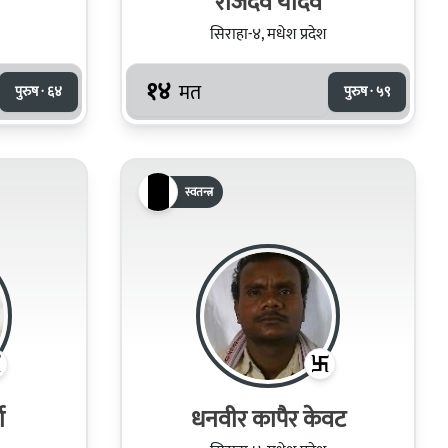
राजदेव यादव
सिराहा-४, मधेश प्रदेश
१४
मत
पुरुष · ६४
पुरुष · ५९
स्वतन्त्र
ा
धनवीर कापैर केवट