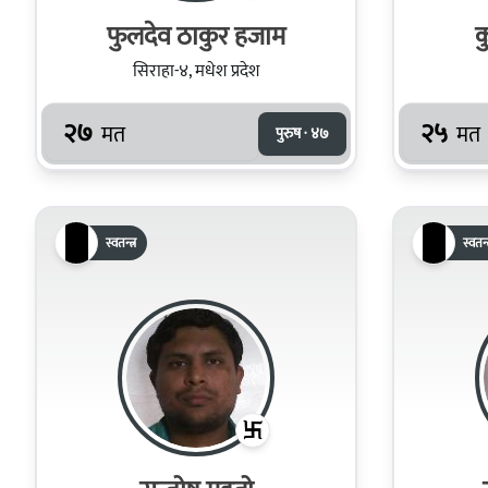
फुलदेव ठाकुर हजाम
क
सिराहा-४, मधेश प्रदेश
२७
२५
मत
मत
पुरुष · ४७
स्वतन्त्र
स्वतन्त