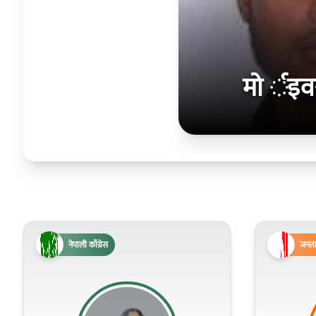
मो र्इव
नेपाली काँग्रेस
जनता 