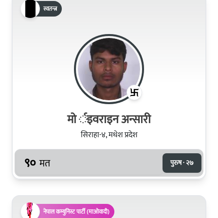
स्वतन्त्र
मो र्इवराइन अन्सारी
सिराहा-४, मधेश प्रदेश
९०
मत
पुरुष · २७
नेपाल कम्युनिस्ट पार्टी (माओवादी)