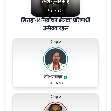
रमेश कुमार साह
मत:- १७
सिराहा-४ निर्वाचन क्षेत्रका प्रतिष्पर्धी
उम्मेदवारहरू
सिराहा-४
तपेश्वर यादव
मत:- ३६२१०
सिराहा-४