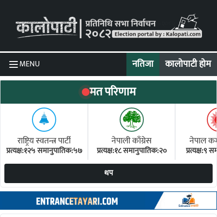
Skip to content
नतिजा
कालोपाटी होम
MENU
मत परिणाम
राष्ट्रिय स्वतन्त्र पार्टी
नेपाली काँग्रेस
नेपाल कम्य
प्रत्यक्ष:१२५ समानुपातिक:५७
प्रत्यक्ष:१८ समानुपातिक:२०
प्रत्यक्ष:९
(ए
थप