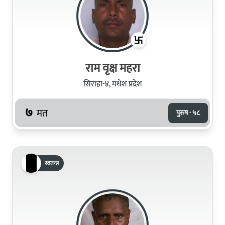
राम वृक्ष महरा
सिराहा-४, मधेश प्रदेश
७
मत
पुरुष · ५८
स्वतन्त्र