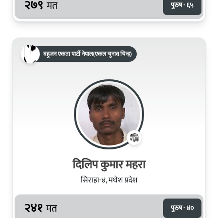
२७९
मत
पुरुष · ६५
बहुजन एकता पार्टी नेपाल(एकल चुनाव चिन्ह)
दिलिप कुमार महरा
सिराहा-४, मधेश प्रदेश
२४१
मत
पुरुष · ४०