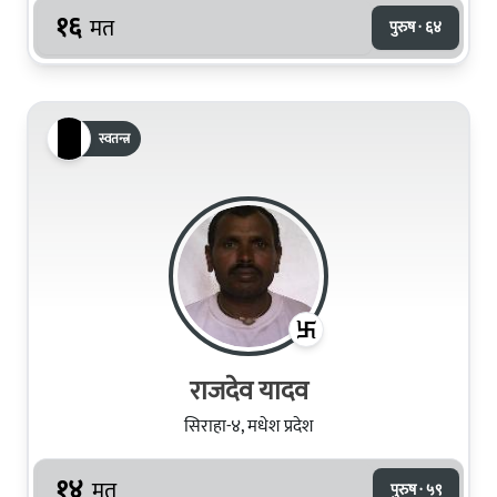
१६
मत
पुरुष · ६४
स्वतन्त्र
राजदेव यादव
सिराहा-४, मधेश प्रदेश
१४
मत
पुरुष · ५९