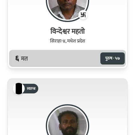
विन्देश्वर महतो
सिराहा-४, मधेश प्रदेश
६
मत
पुरुष · ५७
स्वतन्त्र