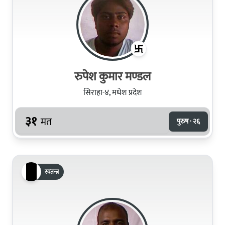
रुपेश कुमार मण्डल
सिराहा-४, मधेश प्रदेश
३१
मत
पुरुष · २६
स्वतन्त्र