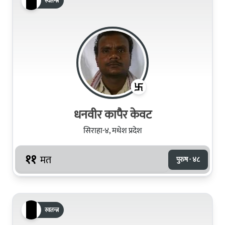
स्वतन्त्र
धनवीर कापैर केवट
सिराहा-४, मधेश प्रदेश
११
मत
पुरुष · ४८
स्वतन्त्र