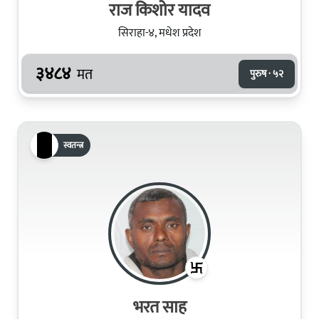
राज किशोर यादव
सिराहा-४, मधेश प्रदेश
३४८४
मत
पुरुष · ५२
स्वतन्त्र
भरत साह