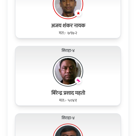
अजय शंकर नायक
मत:- ७९७२
सिराहा-४
बिरेन्द्र प्रसाद महतो
मत:- ५०४१
सिराहा-४