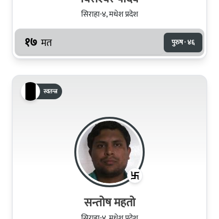
सिराहा-४, मधेश प्रदेश
१७
मत
पुरुष · ४६
स्वतन्त्र
सन्तोष महतो
सिराहा-४, मधेश प्रदेश