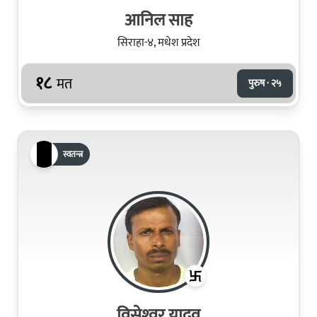
आनिल साह
सिराहा-४, मधेश प्रदेश
१८
मत
पुरुष · २५
स्वतन्त्र
विसेश्‍वर यादव