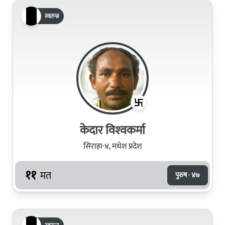
स्वतन्त्र
केदार विश्‍वकर्मा
सिराहा-४, मधेश प्रदेश
११
मत
पुरुष · ४७