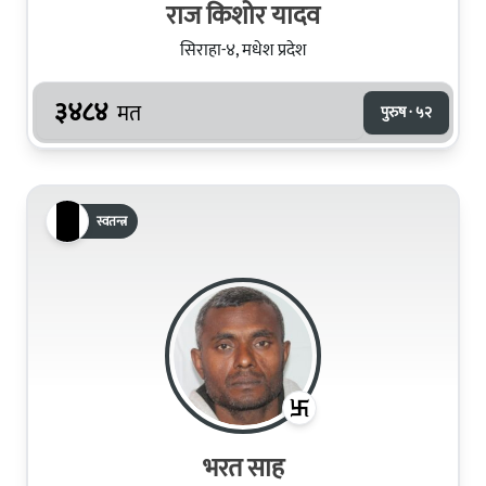
राज किशोर यादव
सिराहा-४, मधेश प्रदेश
३४८४
मत
पुरुष · ५२
स्वतन्त्र
भरत साह