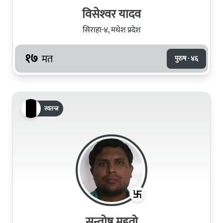
विसेश्‍वर यादव
सिराहा-४, मधेश प्रदेश
१७
मत
पुरुष · ४६
स्वतन्त्र
सन्तोष महतो