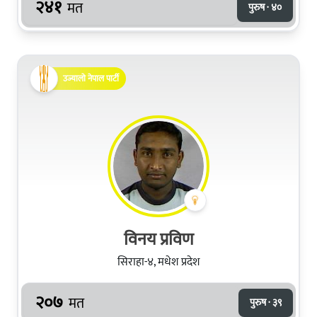
२४१
मत
पुरुष · ४०
उज्यालो नेपाल पार्टी
विनय प्रविण
सिराहा-४, मधेश प्रदेश
२०७
मत
पुरुष · ३९