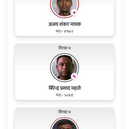
अजय शंकर नायक
मत:- ७९७२
सिराहा-४
बिरेन्द्र प्रसाद महतो
मत:- ५०४१
सिराहा-४