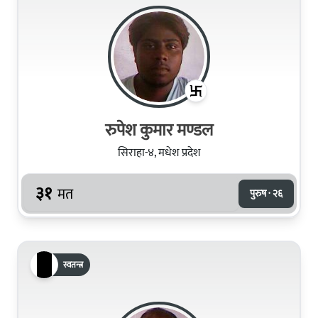
रुपेश कुमार मण्डल
सिराहा-४, मधेश प्रदेश
३१
मत
पुरुष · २६
स्वतन्त्र