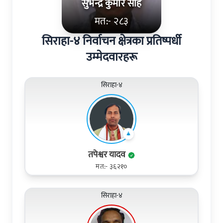
सुभेन्द्र कुमार साह
मत:- २८३
सिराहा-४ निर्वाचन क्षेत्रका प्रतिष्पर्धी
उम्मेदवारहरू
सिराहा-४
तपेश्वर यादव
मत:- ३६२१०
सिराहा-४