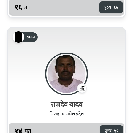
१६
मत
पुरुष · ६४
स्वतन्त्र
राजदेव यादव
सिराहा-४, मधेश प्रदेश
१४
मत
पुरुष · ५९