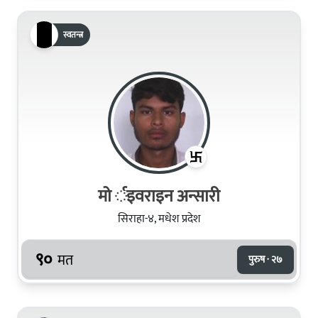
स्वतन्त्र
मो र्इवराइन अन्सारी
सिराहा-४, मधेश प्रदेश
९०
मत
पुरुष · २७