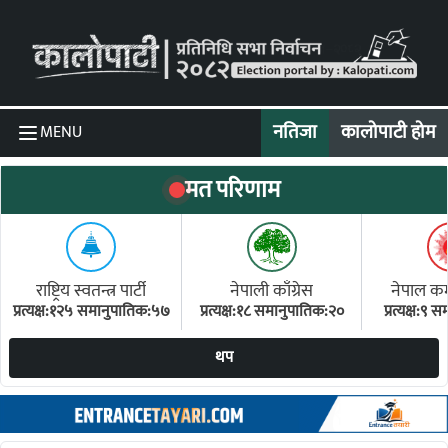
Skip to content
नतिजा
कालोपाटी होम
MENU
मत परिणाम
राष्ट्रिय स्वतन्त्र पार्टी
नेपाली काँग्रेस
नेपाल कम्य
प्रत्यक्ष:१२५ समानुपातिक:५७
प्रत्यक्ष:१८ समानुपातिक:२०
प्रत्यक्ष:९
(ए
थप