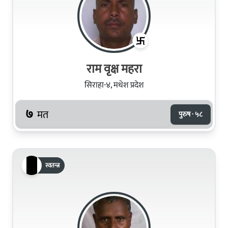
राम वृक्ष महरा
सिराहा-४, मधेश प्रदेश
७
मत
पुरुष · ५८
स्वतन्त्र