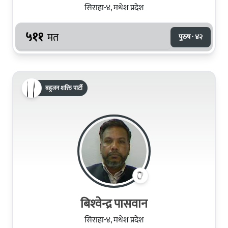
सिराहा-४, मधेश प्रदेश
५११
मत
पुरुष · ४२
बहुजन शक्ति पार्टी
बिश्‍वेन्द्र पासवान
सिराहा-४, मधेश प्रदेश