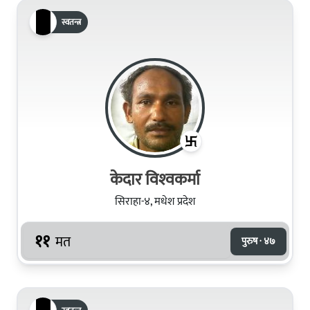
स्वतन्त्र
केदार विश्‍वकर्मा
सिराहा-४, मधेश प्रदेश
११
मत
पुरुष · ४७