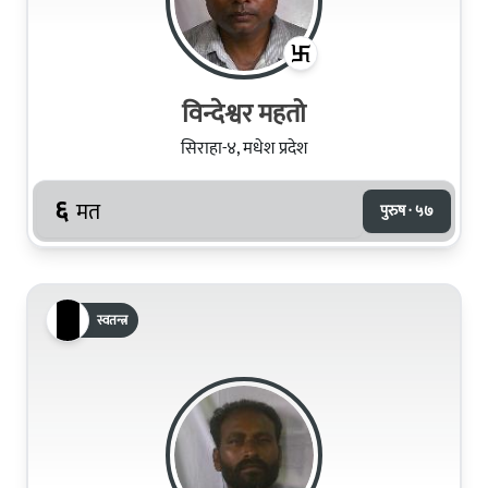
विन्देश्वर महतो
सिराहा-४, मधेश प्रदेश
६
मत
पुरुष · ५७
स्वतन्त्र