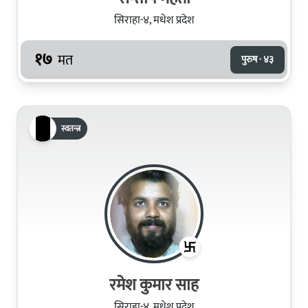
सिराहा-४, मधेश प्रदेश
१७
मत
पुरुष · ४३
स्वतन्त्र
रमेश कुमार साह
सिराहा-४, मधेश प्रदेश