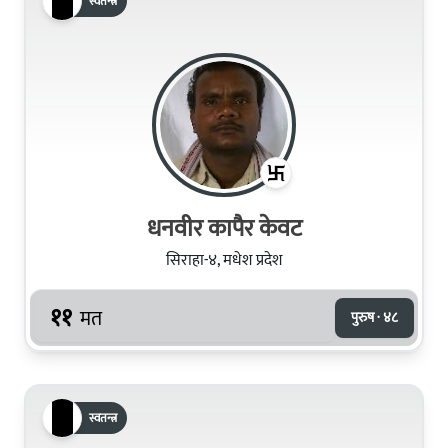
स्वतन्त्र
धनवीर कापैर केवट
सिराहा-४, मधेश प्रदेश
११
मत
पुरुष · ४८
स्वतन्त्र