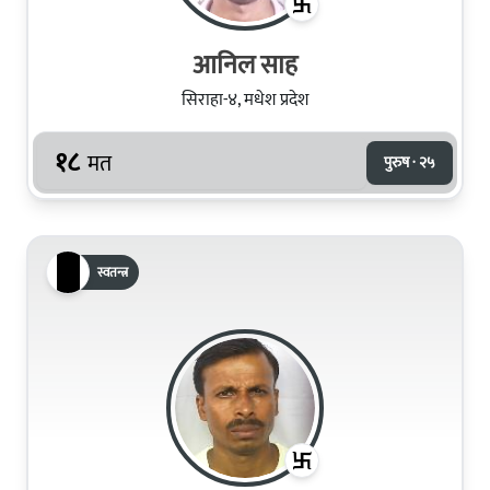
आनिल साह
सिराहा-४, मधेश प्रदेश
१८
मत
पुरुष · २५
स्वतन्त्र