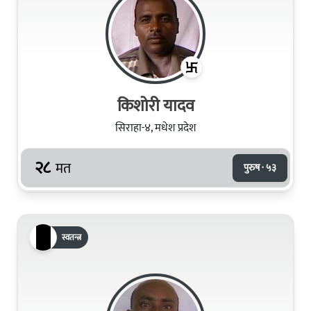
किशोरी यादव
सिराहा-४, मधेश प्रदेश
२८
मत
पुरुष · ५३
स्वतन्त्र