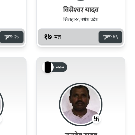
विसेश्‍वर यादव
सिराहा-४, मधेश प्रदेश
१७
मत
पुरुष · २५
पुरुष · ४६
स्वतन्त्र