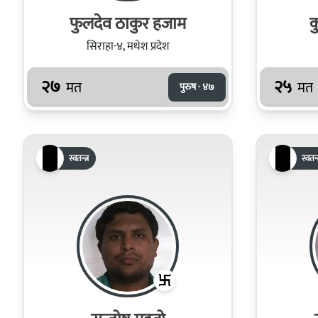
फुलदेव ठाकुर हजाम
क
सिराहा-४, मधेश प्रदेश
२७
२५
मत
मत
पुरुष · ४७
स्वतन्त्र
स्वतन्त