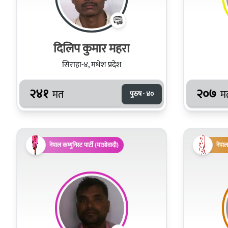
दिलिप कुमार महरा
सिराहा-४, मधेश प्रदेश
२४१
२०७
मत
म
पुरुष · ४०
नेपाल कम्युनिस्ट पार्टी (माओवादी)
नेपाल