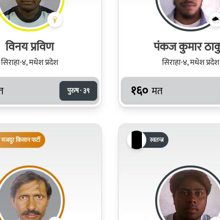
विनय प्रविण
पंकज कुमार ठाक
सिराहा-४, मधेश प्रदेश
सिराहा-४, मधेश प्रदेश
१६०
त
मत
पुरुष · ३९
 मजदुर किसान पार्टी
स्वतन्त्र