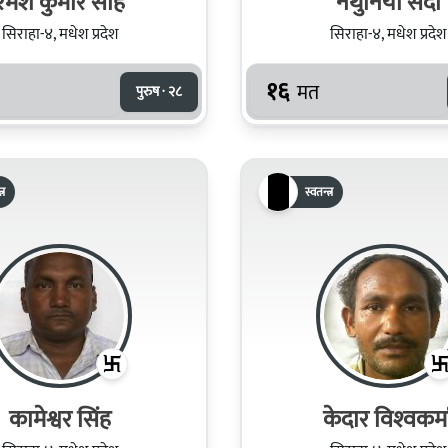
रमेश कुमार साह
नथुनिया सदा
सिराहा-४, मधेश प्रदेश
सिराहा-४, मधेश प्रदेश
१६
मत
पुरुष · २८
्र
स्वतन्त्र
कामेश्वर सिंह
केदार विश्‍वकर्म