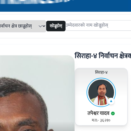
खोज्नुहोस्
Search candidates
सिराहा-४ निर्वाचन क्षेत्रक
सिराहा-४
तपेश्वर यादव
मत:- ३६२१०