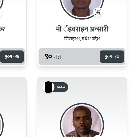
ुर
मो र्इवराइन अन्सारी
सिराहा-४, मधेश प्रदेश
९०
मत
पुरुष · २६
पुरुष · २७
स्वतन्त्र