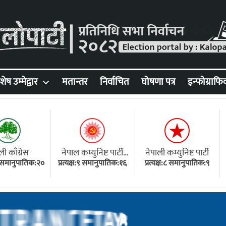
शेष उम्मेद्वार
मतान्तर
निर्वाचित
घोषणा पत्र
इन्फोग्राफि
ली काँग्रेस
नेपाल कम्युनिष्ट पार्टी
नेपाली कम्युनिष्ट पार्टी
१८ समानुपातिक:२०
प्रत्यक्ष:९ समानुपातिक:१६
(एमाले)
प्रत्यक्ष:८ समानुपातिक:९