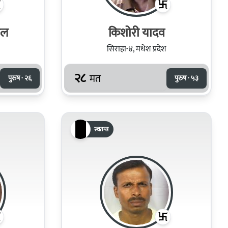
डल
किशोरी यादव
सिराहा-४, मधेश प्रदेश
२८
मत
पुरुष · २६
पुरुष · ५३
स्वतन्त्र