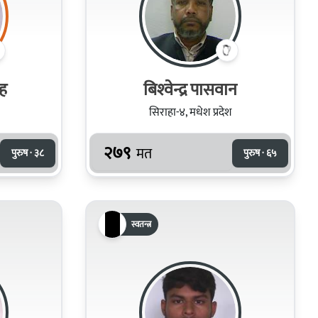
ाह
बिश्‍वेन्द्र पासवान
सिराहा-४, मधेश प्रदेश
२७९
मत
पुरुष · ३८
पुरुष · ६५
स्वतन्त्र