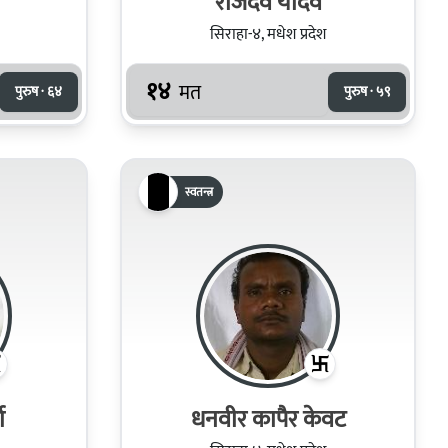
राजदेव यादव
सिराहा-४, मधेश प्रदेश
१४
मत
पुरुष · ६४
पुरुष · ५९
स्वतन्त्र
ा
धनवीर कापैर केवट