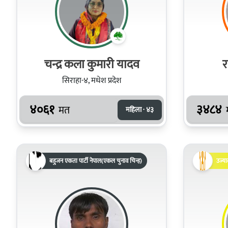
चन्द्र कला कुमारी यादव
र
सिराहा-४, मधेश प्रदेश
४०६१
३४८४
मत
महिला · ४३
बहुजन एकता पार्टी नेपाल(एकल चुनाव चिन्ह)
उज्या