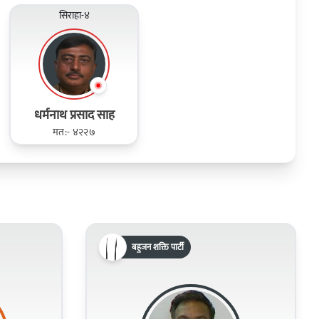
सिराहा-४
धर्मनाथ प्रसाद साह
मत:- ४२२७
बहुजन शक्ति पार्टी