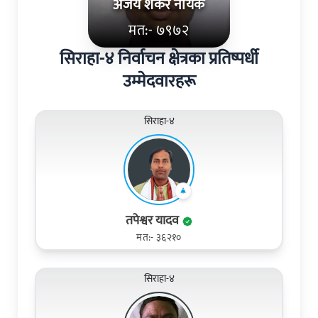
अजय शंकर नायक
मत:- ७९७२
सिराहा-४ निर्वाचन क्षेत्रका प्रतिष्पर्धी
उम्मेदवारहरू
सिराहा-४
तपेश्वर यादव
मत:- ३६२१०
सिराहा-४