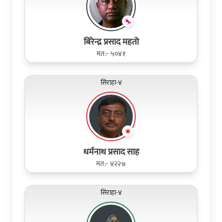
बिरेन्द्र प्रसाद महतो
मत:- ५०४१
सिराहा-४
धर्मनाथ प्रसाद साह
मत:- ४२२७
सिराहा-४