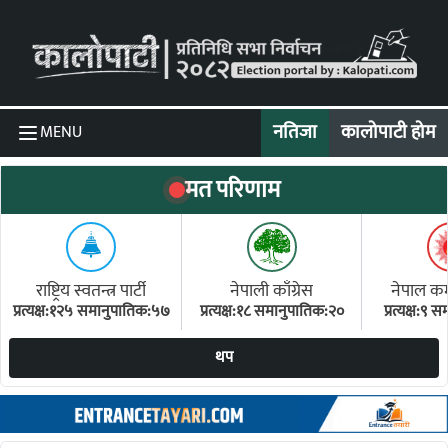
Skip to content
नतिजा
कालोपाटी होम
MENU
मत परिणाम
राष्ट्रिय स्वतन्त्र पार्टी
नेपाली काँग्रेस
नेपाल कम्य
प्रत्यक्ष:१२५ समानुपातिक:५७
प्रत्यक्ष:१८ समानुपातिक:२०
प्रत्यक्ष:९
(ए
थप