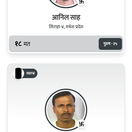
आनिल साह
सिराहा-४, मधेश प्रदेश
१८
मत
पुरुष · २५
स्वतन्त्र