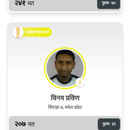
२४१
मत
पुरुष · ४०
उज्यालो नेपाल पार्टी
विनय प्रविण
सिराहा-४, मधेश प्रदेश
२०७
मत
पुरुष · ३९