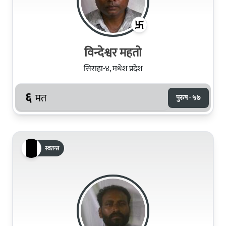
विन्देश्वर महतो
सिराहा-४, मधेश प्रदेश
६
मत
पुरुष · ५७
स्वतन्त्र