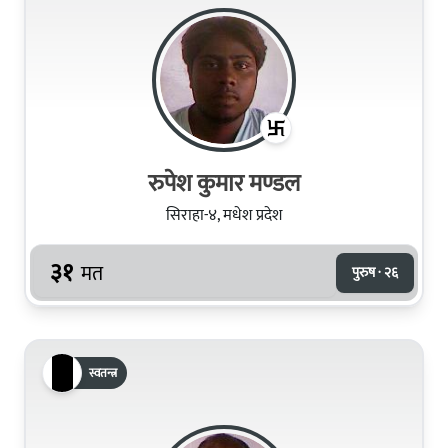
रुपेश कुमार मण्डल
सिराहा-४, मधेश प्रदेश
३१
मत
पुरुष · २६
स्वतन्त्र