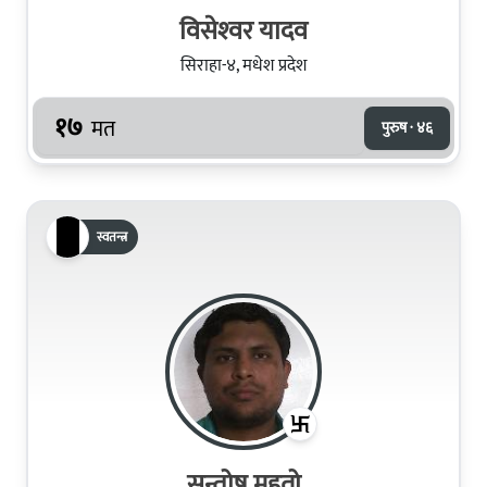
विसेश्‍वर यादव
सिराहा-४, मधेश प्रदेश
१७
मत
पुरुष · ४६
स्वतन्त्र
सन्तोष महतो