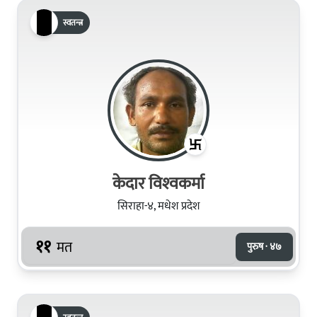
स्वतन्त्र
केदार विश्‍वकर्मा
सिराहा-४, मधेश प्रदेश
११
मत
पुरुष · ४७