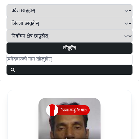
खोज्नुहोस्
Search candidates
नेपाली कम्युनिष्ट पार्टी