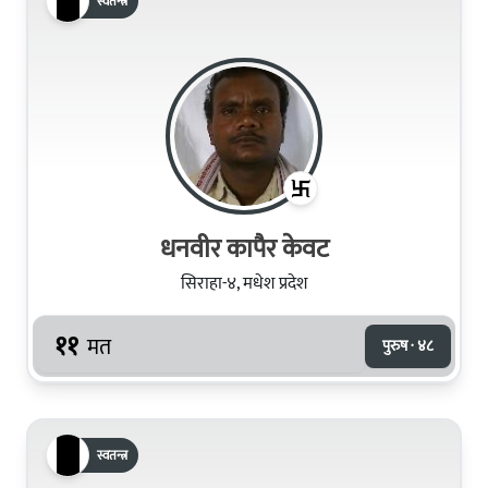
स्वतन्त्र
धनवीर कापैर केवट
सिराहा-४, मधेश प्रदेश
११
मत
पुरुष · ४८
स्वतन्त्र