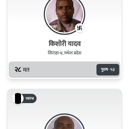
किशोरी यादव
सिराहा-४, मधेश प्रदेश
२८
मत
पुरुष · ५३
स्वतन्त्र