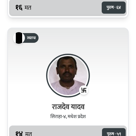
१६
मत
पुरुष · ६४
स्वतन्त्र
राजदेव यादव
सिराहा-४, मधेश प्रदेश
१४
मत
पुरुष · ५९