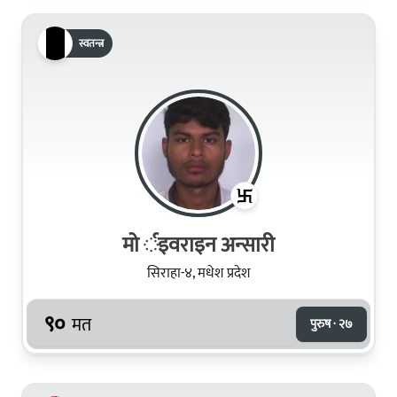
स्वतन्त्र
मो र्इवराइन अन्सारी
सिराहा-४, मधेश प्रदेश
९०
मत
पुरुष · २७