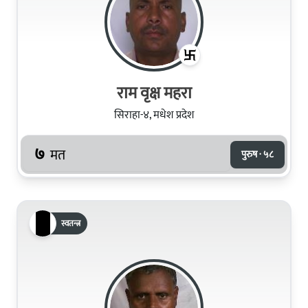
राम वृक्ष महरा
सिराहा-४, मधेश प्रदेश
७
मत
पुरुष · ५८
स्वतन्त्र