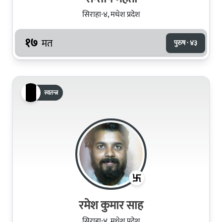
सिराहा-४, मधेश प्रदेश
१७
मत
पुरुष · ४३
स्वतन्त्र
रमेश कुमार साह
सिराहा-४, मधेश प्रदेश