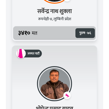
सर्वेन्द्र नाथ शुक्ला
रूपन्देही-४, लुम्बिनी प्रदेश
३४१०
मत
पुरुष · ७६
जनमत पार्टी
भोपेन्द्र प्रसाद यादव