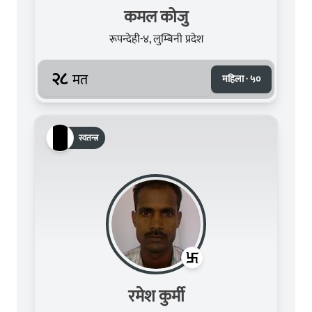
कमल कोजु
रूपन्देही-४, लुम्बिनी प्रदेश
२८
मत
महिला · ५०
स्वतन्त्र
रमेश कुर्मी