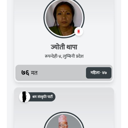
ज्योती थापा
रूपन्देही-४, लुम्बिनी प्रदेश
७६
मत
महिला · ४७
श्रम संस्कृति पार्टी