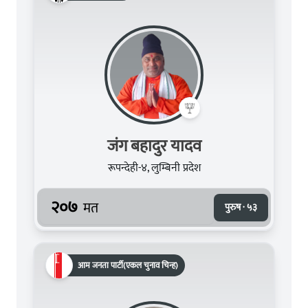
जंग बहादुर यादव
रूपन्देही-४, लुम्बिनी प्रदेश
२०७
मत
पुरुष · ५३
आम जनता पार्टी(एकल चुनाव चिन्ह)