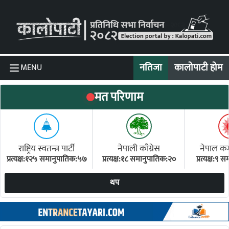
Skip to content
नतिजा
कालोपाटी होम
MENU
मत परिणाम
राष्ट्रिय स्वतन्त्र पार्टी
नेपाली काँग्रेस
नेपाल कम्य
प्रत्यक्ष:१२५ समानुपातिक:५७
प्रत्यक्ष:१८ समानुपातिक:२०
प्रत्यक्ष:९
(ए
थप