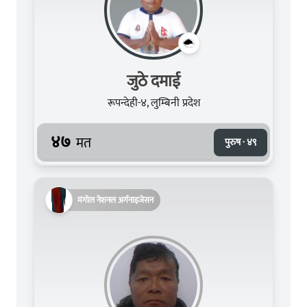
जुठे दमाई
रूपन्देही-४, लुम्बिनी प्रदेश
४७
मत
पुरुष · ४९
मंगोल नेशनल अर्गनाइजेसन