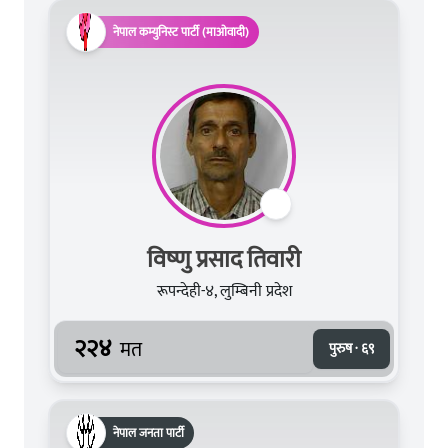
नेपाल कम्युनिस्ट पार्टी (माओवादी)
विष्‍णु प्रसाद तिवारी
रूपन्देही-४, लुम्बिनी प्रदेश
२२४
मत
पुरुष · ६९
नेपाल जनता पार्टी