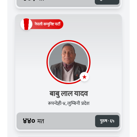
नेपाली कम्युनिष्ट पार्टी
बाबु लाल यादव
रूपन्देही-४, लुम्बिनी प्रदेश
४४०
मत
पुरुष · ६५