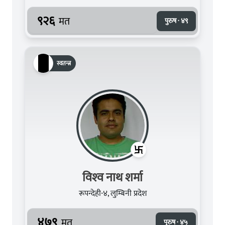
९२६
मत
पुरुष · ४९
स्वतन्त्र
विश्‍व नाथ शर्मा
रूपन्देही-४, लुम्बिनी प्रदेश
४७९
मत
पुरुष · ४५