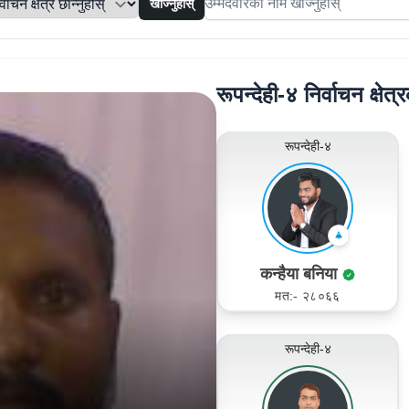
खोज्नुहोस्
Search candidates
रूपन्देही-४ निर्वाचन क्षेत्
रूपन्देही-४
कन्हैया बनिया
मत:- २८०६६
रूपन्देही-४