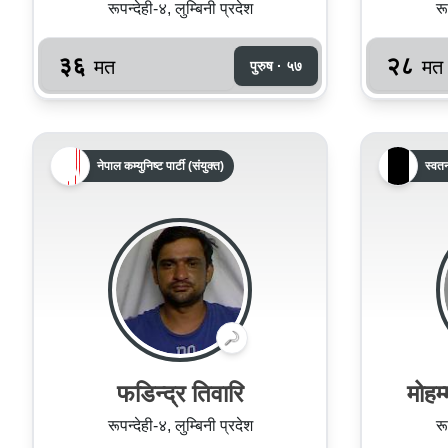
रूपन्देही-४, लुम्बिनी प्रदेश
रू
३६
२८
मत
मत
पुरुष · ५७
नेपाल कम्युनिष्ट पार्टी (संयुक्त)
स्वतन
फडिन्द्र तिवारि
मोहम
रूपन्देही-४, लुम्बिनी प्रदेश
रू