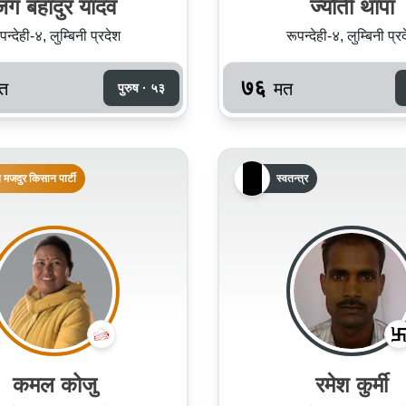
जंग बहादुर यादव
ज्योती थापा
पन्देही-४, लुम्बिनी प्रदेश
रूपन्देही-४, लुम्बिनी प्र
७६
त
मत
पुरुष · ५३
 मजदुर किसान पार्टी
स्वतन्त्र
कमल कोजु
रमेश कुर्मी