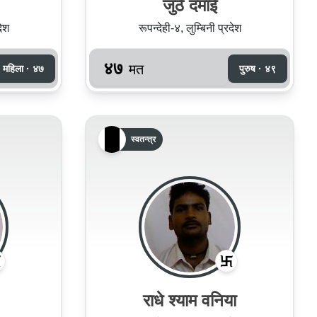
जुठे दमाई
देश
रूपन्देही-४, लुम्बिनी प्रदेश
४७
मत
महिला · ४७
पुरुष · ४९
स्वतन्त्र
राधे श्‍याम वनिया