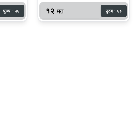
१२
मत
पुरुष · ५६
पुरुष · ६८