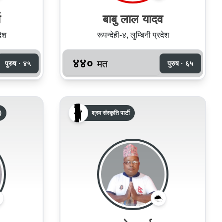
ा
बाबु लाल यादव
देश
रूपन्देही-४, लुम्बिनी प्रदेश
४४०
मत
पुरुष · ४५
पुरुष · ६५
)
श्रम संस्कृति पार्टी