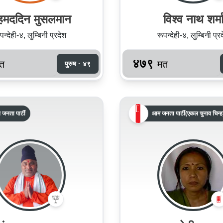
मददिन मुसलमान
विश्‍व नाथ शर्म
पन्देही-४, लुम्बिनी प्रदेश
रूपन्देही-४, लुम्बिनी प्र
४७९
त
मत
पुरुष · ४९
 जनता पार्टी
आम जनता पार्टी(एकल चुनाव चिन्ह