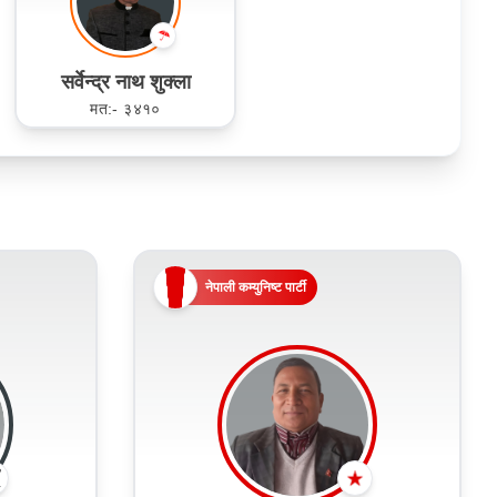
सर्वेन्द्र नाथ शुक्ला
मत:- ३४१०
नेपाली कम्युनिष्ट पार्टी