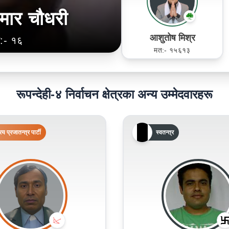
मार चौधरी
आशुतोष मिश्र
:- १६
मत:- १५६१३
रूपन्देही-४ निर्वाचन क्षेत्रका अन्य उम्मेदवारहरू
रिय प्रजातन्त्र पार्टी
स्वतन्त्र