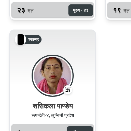
२३
१९
मत
मत
पुरुष · ४३
स्वतन्त्र
शसिकला पाण्डेय
रूपन्देही-४, लुम्बिनी प्रदेश