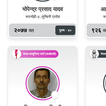
भोपेन्द्र प्रसाद यादव
अह
रूपन्देही-४, लुम्बिनी प्रदेश
रू
२०७७
९२६
मत
म
पुरुष · ४०
नेपाल कम्युनिस्ट पार्टी (माओवादी)
नेपाल