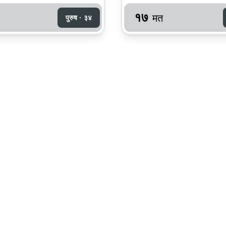
१७
मत
पुरुष · ३४