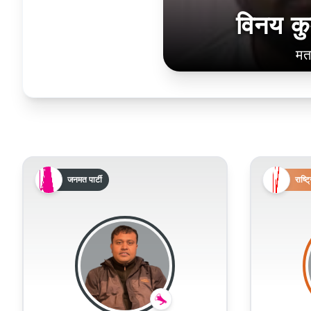
विनय कु
मत
जनमत पार्टी
राष्ट्