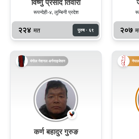
विष्‍णु प्रसाद तिवारी
रूपन्देही-४, लुम्बिनी प्रदेश
रू
२२४
२०७
मत
म
पुरुष · ६९
मंगोल नेशनल अर्गनाइजेसन
नेपाल
कर्ण बहादुर गुरुङ