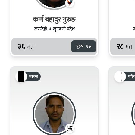
कर्ण बहादुर गुरुङ
रूपन्देही-४, लुम्बिनी प्रदेश
र
३६
२८
मत
मत
पुरुष · ५७
स्वतन्त्र
राष्ट्