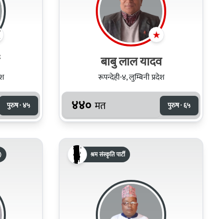
बाबु लाल यादव
ेश
रूपन्देही-४, लुम्बिनी प्रदेश
४४०
मत
पुरुष · ४५
पुरुष · ६५
)
श्रम संस्कृति पार्टी