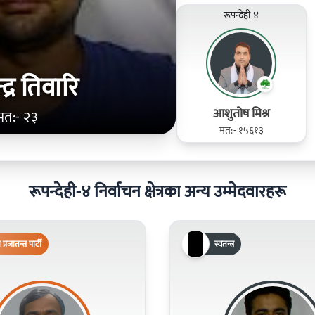
रूपन्देही-४
द्र तिवारि
आशुतोष मिश्र
मत:- २३
मत:- १५६१३
रूपन्देही-४ निर्वाचन क्षेत्रका अन्य उम्मेदवारहरू
िय प्रजातन्त्र पार्टी
स्वतन्त्र