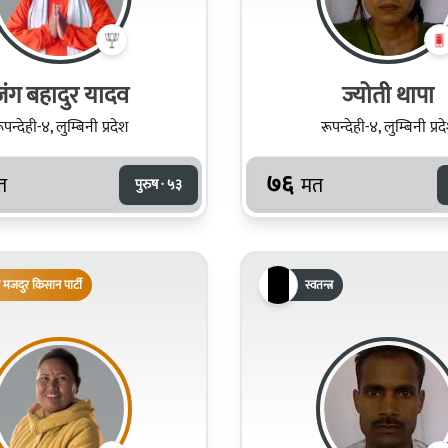
जंग बहादुर यादव
ज्योती थापा
ूपन्देही-४, लुम्बिनी प्रदेश
रूपन्देही-४, लुम्बिनी प्रद
७६
त
मत
पुरुष · ५३
 मजदुर किसान पार्टी
स्वतन्त्र