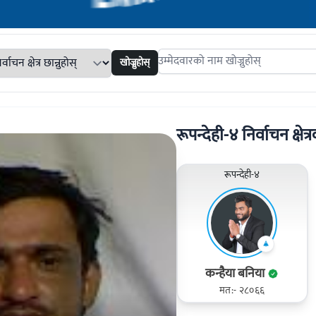
खोज्नुहोस्
Search candidates
रूपन्देही-४ निर्वाचन क्षेत्
रूपन्देही-४
कन्हैया बनिया
मत:- २८०६६