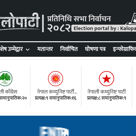
शेष उम्मेद्वार
मतान्तर
निर्वाचित
घोषणा पत्र
इन्फोग्राफि
ली काँग्रेस
नेपाल कम्युनिष्ट पार्टी
नेपाली कम्युनिष्ट पार्टी
१८ समानुपातिक:२०
प्रत्यक्ष:९ समानुपातिक:१६
(एमाले)
प्रत्यक्ष:८ समानुपातिक:९