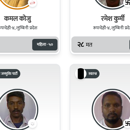
कमल कोजु
रमेश कुर्मी
ूपन्देही-४, लुम्बिनी प्रदेश
रूपन्देही-४, लुम्बिनी प्रद
२८
मत
महिला · ५०
रिय जनमुक्ति पार्टी
स्वतन्त्र