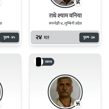
राधे श्‍याम वनिया
ेश
रूपन्देही-४, लुम्बिनी प्रदेश
२४
मत
पुरुष · ४५
पुरुष · ३७
स्वतन्त्र