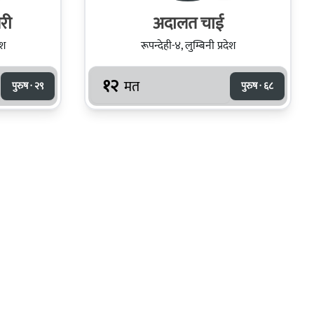
री
अदालत चाई
ेश
रूपन्देही-४, लुम्बिनी प्रदेश
१२
मत
पुरुष · २९
पुरुष · ६८