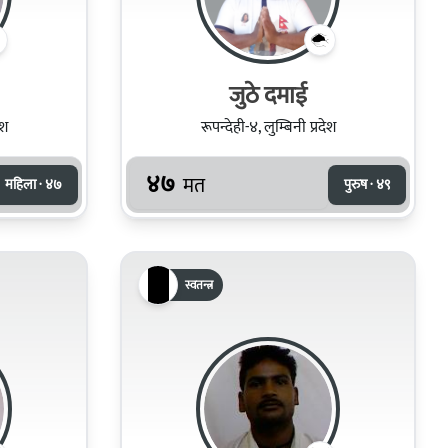
जुठे दमाई
ेश
रूपन्देही-४, लुम्बिनी प्रदेश
४७
मत
महिला · ४७
पुरुष · ४९
स्वतन्त्र