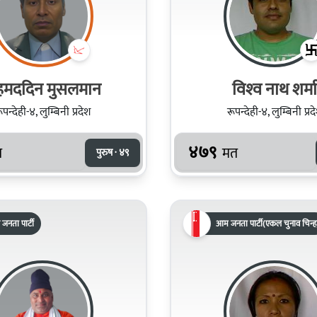
मददिन मुसलमान
विश्‍व नाथ शर्मा
ूपन्देही-४, लुम्बिनी प्रदेश
रूपन्देही-४, लुम्बिनी प्रद
४७९
त
मत
पुरुष · ४९
 जनता पार्टी
आम जनता पार्टी(एकल चुनाव चिन्ह