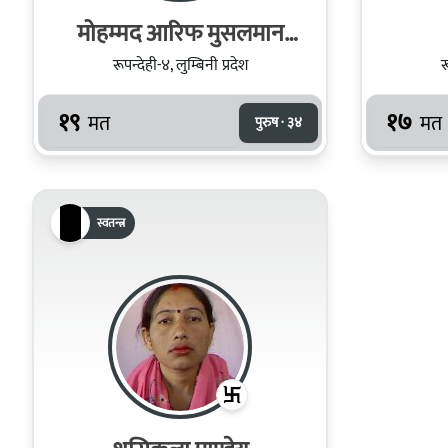
मोहम्मद आरिफ मुसलमान
खान
रूपन्देही-४, लुम्बिनी प्रदेश
र
१९
१७
मत
मत
पुरुष · ३४
स्वतन्त्र