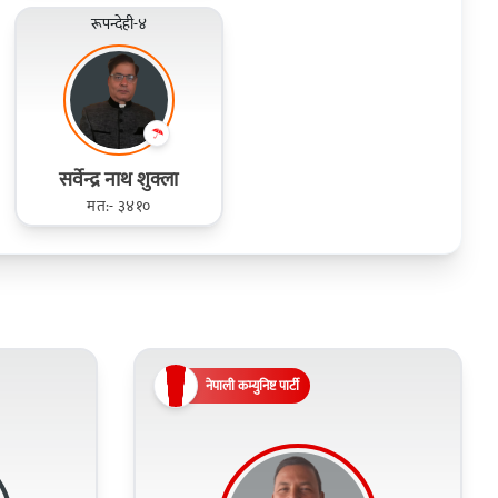
रूपन्देही-४
सर्वेन्द्र नाथ शुक्ला
मत:- ३४१०
नेपाली कम्युनिष्ट पार्टी