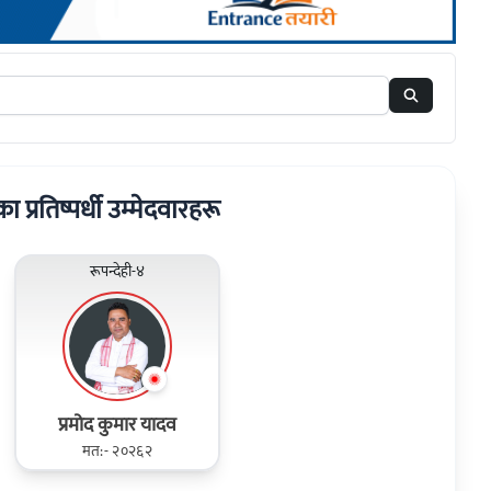
रका प्रतिष्पर्धी उम्मेदवारहरू
रूपन्देही-४
प्रमोद कुमार यादव
मत:- २०२६२