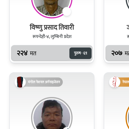
विष्‍णु प्रसाद तिवारी
रूपन्देही-४, लुम्बिनी प्रदेश
र
२२४
२०७
मत
म
पुरुष · ६९
मंगोल नेशनल अर्गनाइजेसन
नेपाल