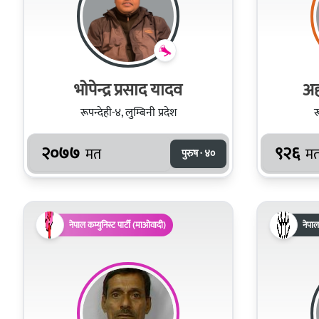
भोपेन्द्र प्रसाद यादव
अह
रूपन्देही-४, लुम्बिनी प्रदेश
र
२०७७
९२६
मत
म
पुरुष · ४०
नेपाल कम्युनिस्ट पार्टी (माओवादी)
नेपाल