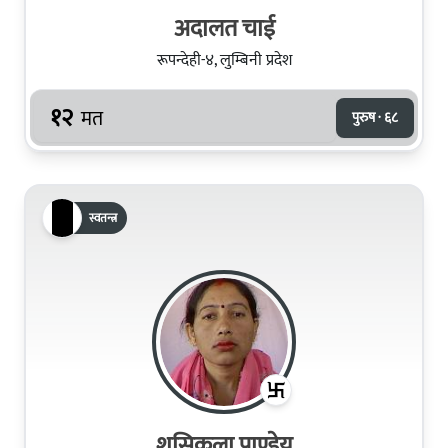
अदालत चाई
रूपन्देही-४, लुम्बिनी प्रदेश
१२
मत
पुरुष · ६८
स्वतन्त्र
शसिकला पाण्डेय