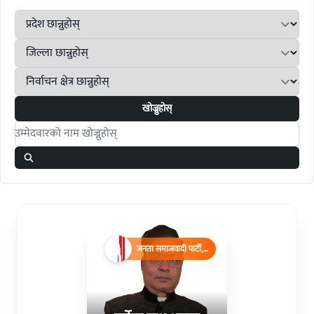
खोज्नुहोस्
Search candidates
जनता समाजवादी पार्टी,
नेपाल