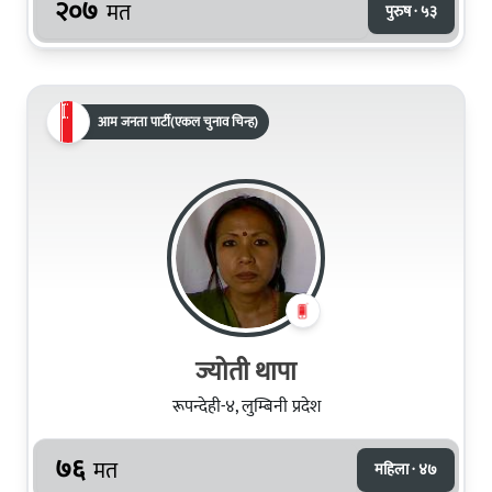
२०७
मत
पुरुष · ५३
आम जनता पार्टी(एकल चुनाव चिन्ह)
ज्योती थापा
रूपन्देही-४, लुम्बिनी प्रदेश
७६
मत
महिला · ४७