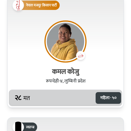
नेपाल मजदुर किसान पार्टी
कमल कोजु
रूपन्देही-४, लुम्बिनी प्रदेश
२८
मत
महिला · ५०
स्वतन्त्र