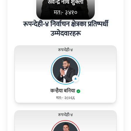
सर्वेन्द्र नाथ शुक्ला
मत:- ३४१०
रूपन्देही-४ निर्वाचन क्षेत्रका प्रतिष्पर्धी
उम्मेदवारहरू
रूपन्देही-४
कन्हैया बनिया
मत:- २८०६६
रूपन्देही-४