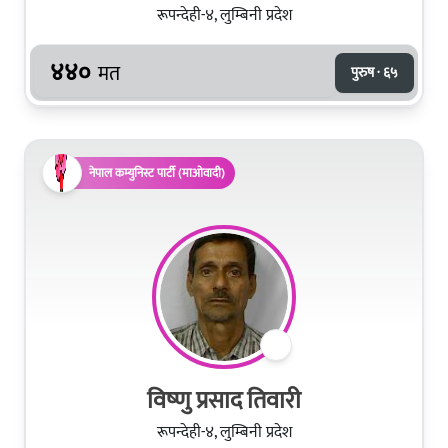
रूपन्देही-४, लुम्बिनी प्रदेश
४४०
मत
पुरुष · ६५
नेपाल कम्युनिस्ट पार्टी (माओवादी)
विष्‍णु प्रसाद तिवारी
रूपन्देही-४, लुम्बिनी प्रदेश