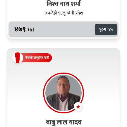
विश्‍व नाथ शर्मा
रूपन्देही-४, लुम्बिनी प्रदेश
४७९
मत
पुरुष · ४५
नेपाली कम्युनिष्ट पार्टी
बाबु लाल यादव