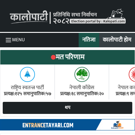
Skip to content
नतिजा
कालोपाटी होम
MENU
मत परिणाम
राष्ट्रिय स्वतन्त्र पार्टी
नेपाली काँग्रेस
नेपाल कम्य
प्रत्यक्ष:१२५ समानुपातिक:५७
प्रत्यक्ष:१८ समानुपातिक:२०
प्रत्यक्ष:९
(ए
थप