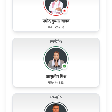
प्रमोद कुमार यादव
मत:- २०२६२
रूपन्देही-४
आशुतोष मिश्र
मत:- १५६१३
रूपन्देही-४