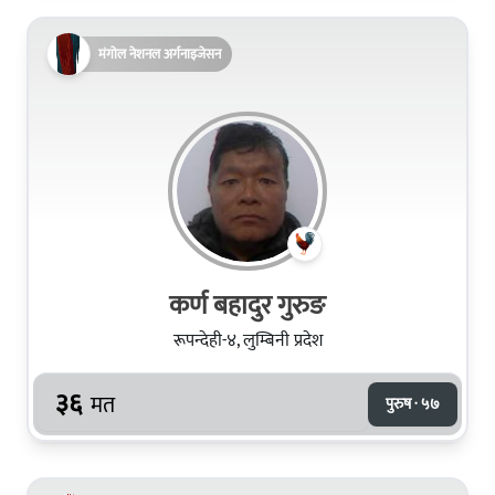
मंगोल नेशनल अर्गनाइजेसन
कर्ण बहादुर गुरुङ
रूपन्देही-४, लुम्बिनी प्रदेश
३६
मत
पुरुष · ५७