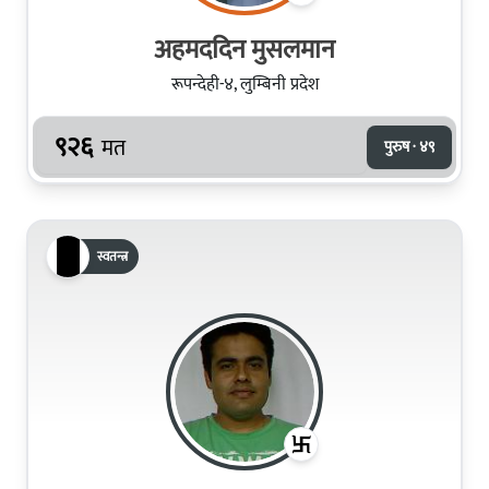
अहमददिन मुसलमान
रूपन्देही-४, लुम्बिनी प्रदेश
९२६
मत
पुरुष · ४९
स्वतन्त्र