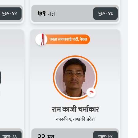
७९
मत
पुरुष · ४२
पुरुष · ४८
जनता समाजवादी पार्टी, नेपाल
राम काजी चर्माकार
कास्की-१, गण्डकी प्रदेश
२२
मत
पुरुष · ६३
पुरुष · ४८