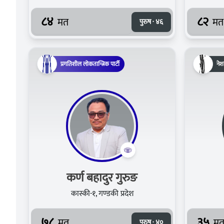
८४
८२
मत
मत
पुरुष · ४६
प्रगतिशील लोकतान्त्रिक पार्टी
नेश
कर्ण बहादुर गुरुङ
कास्की-१, गण्डकी प्रदेश
७८
३५
मत
म
पुरुष · ४०