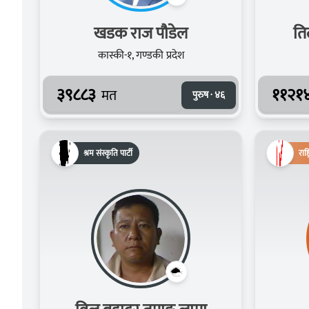
खडक राज पौडेल
ति
कास्की-१, गण्डकी प्रदेश
३९८८३
११२१
मत
पुरुष · ४६
श्रम संस्कृति पार्टी
राष्ट