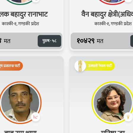
लक बहादुर रानाभाट
वैन बहादुर क्षेत्री(अध
कास्की-१, गण्डकी प्रदेश
कास्की-१, गण्डकी प्रदेश
४
१०४२९
मत
मत
पुरुष · ५८
्रिय प्रजातन्त्र पार्टी
उज्यालो नेपाल पार्टी