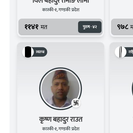
विल बहादुर तमाङ लामा
कास्की-१, गण्डकी प्रदेश
११४१
९७८
मत
पुरुष · ४२
स्वतन्त्र
राष्
कृष्ण बहादुर राउत
कास्की-१, गण्डकी प्रदेश