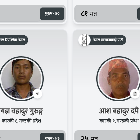
८१
मत
पुरुष · ६०
नल रिपब्लिक नेपाल
नेपाल मानवतावादी पार्टी
यज्ञ वहादुर गुरुङ्ग
आश बहादुर दमै
कास्की-१, गण्डकी प्रदेश
कास्की-१, गण्डकी प्रदेश
२५
त
मत
पुरुष · ४१