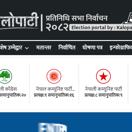
शेष उम्मेद्वार
मतान्तर
निर्वाचित
घोषणा पत्र
इन्फोग्राफि
ली काँग्रेस
नेपाल कम्युनिष्ट पार्टी
नेपाली कम्युनिष्ट पार्टी
१८ समानुपातिक:२०
प्रत्यक्ष:९ समानुपातिक:१६
(एमाले)
प्रत्यक्ष:८ समानुपातिक:९