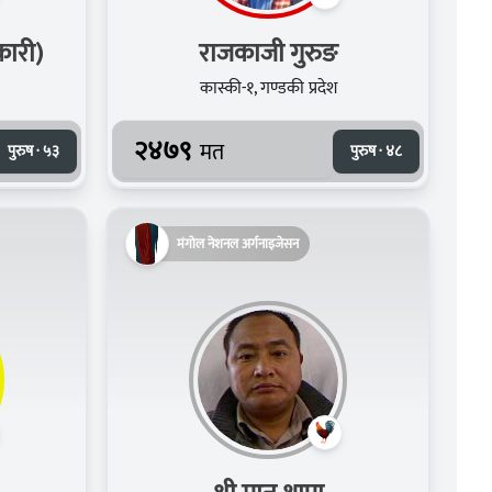
िकारी)
राजकाजी गुरुङ
कास्की-१, गण्डकी प्रदेश
२४७९
मत
पुरुष · ५३
पुरुष · ४८
मंगोल नेशनल अर्गनाइजेसन