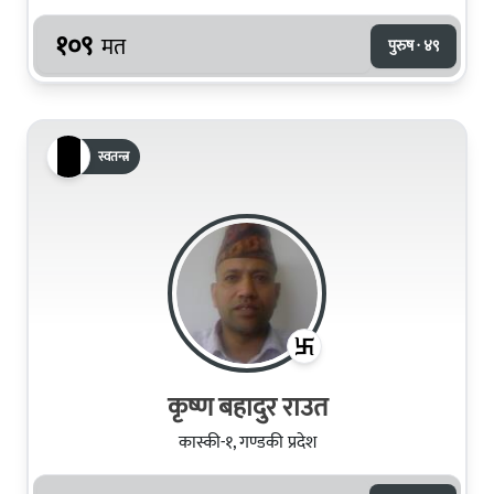
१०९
मत
पुरुष · ४९
स्वतन्त्र
कृष्ण बहादुर राउत
कास्की-१, गण्डकी प्रदेश