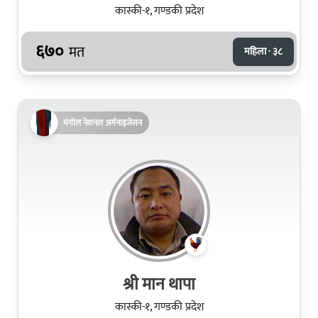
कास्की-१, गण्डकी प्रदेश
६७०
मत
महिला · ३८
मंगोल नेशनल अर्गनाइजेसन
श्री मान थापा
कास्की-१, गण्डकी प्रदेश