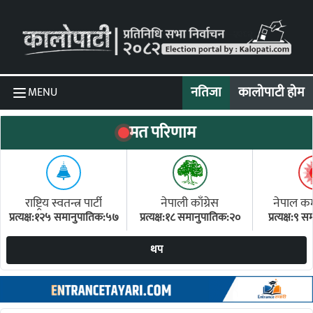
Skip to content
नतिजा
कालोपाटी होम
MENU
मत परिणाम
राष्ट्रिय स्वतन्त्र पार्टी
नेपाली काँग्रेस
नेपाल कम्य
प्रत्यक्ष:१२५ समानुपातिक:५७
प्रत्यक्ष:१८ समानुपातिक:२०
प्रत्यक्ष:९
(ए
थप