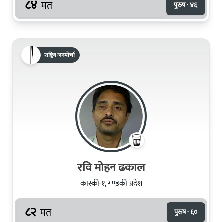
८४
मत
पुरुष · ४६
राष्ट्रिय जनमोर्चा
रवि मोहन ढकाल
कास्की-१, गण्डकी प्रदेश
८२
मत
पुरुष · ६०