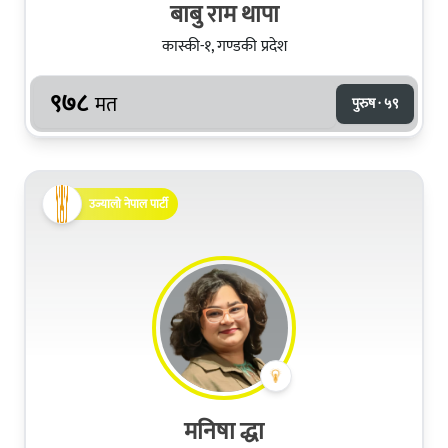
बाबु राम थापा
कास्की-१, गण्डकी प्रदेश
९७८
मत
पुरुष · ५९
उज्यालो नेपाल पार्टी
मनिषा द्धा