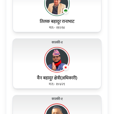
तिलक बहादुर रानाभाट
मत:- ११२१४
कास्की-१
वैन बहादुर क्षेत्री(अधिकारी)
मत:- १०४२९
कास्की-१