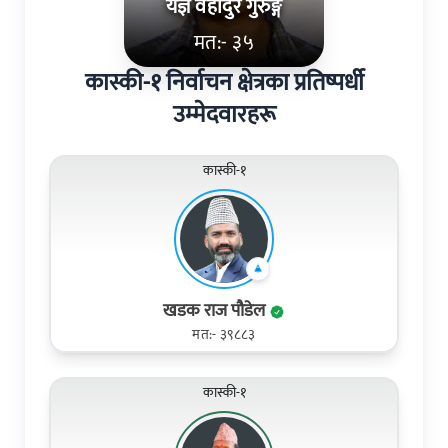
यज्ञ वहादुर गुरुङ्ग
मत:- ३५
कास्की-१ निर्वाचन क्षेत्रका प्रतिष्पर्धी
उम्मेदवारहरू
कास्की-१
खडक राज पौडेल
मत:- ३९८८३
कास्की-१