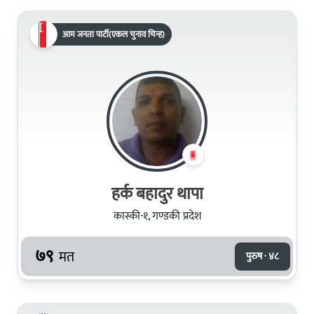
आम जनता पार्टी(एकल चुनाव चिन्ह)
हर्क बहादुर थापा
कास्की-१, गण्डकी प्रदेश
७९
मत
पुरुष · ४८