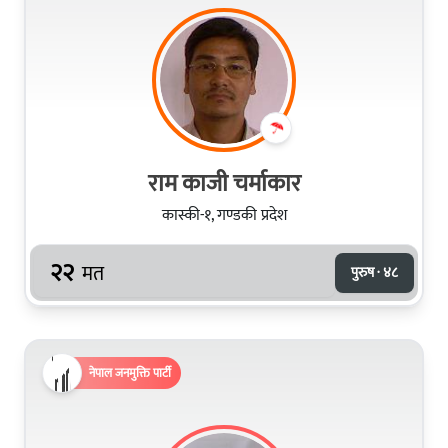
राम काजी चर्माकार
कास्की-१, गण्डकी प्रदेश
२२
मत
पुरुष · ४८
नेपाल जनमुक्ति पार्टी