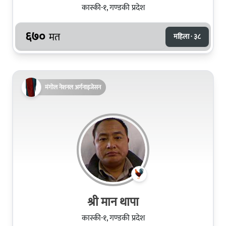
कास्की-१, गण्डकी प्रदेश
६७०
मत
महिला · ३८
मंगोल नेशनल अर्गनाइजेसन
श्री मान थापा
कास्की-१, गण्डकी प्रदेश