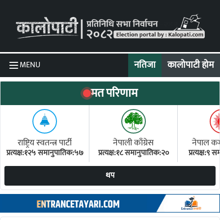
Skip to content
नतिजा
कालोपाटी होम
MENU
मत परिणाम
राष्ट्रिय स्वतन्त्र पार्टी
नेपाली काँग्रेस
नेपाल कम्य
प्रत्यक्ष:१२५ समानुपातिक:५७
प्रत्यक्ष:१८ समानुपातिक:२०
प्रत्यक्ष:९
(ए
थप