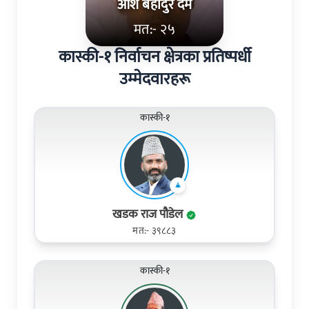
आश बहादुर दमै
मत:- २५
कास्की-१ निर्वाचन क्षेत्रका प्रतिष्पर्धी
उम्मेदवारहरू
कास्की-१
खडक राज पौडेल
मत:- ३९८८३
कास्की-१