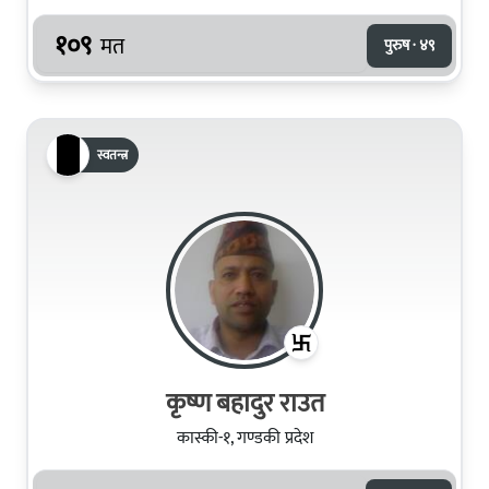
१०९
मत
पुरुष · ४९
स्वतन्त्र
कृष्ण बहादुर राउत
कास्की-१, गण्डकी प्रदेश