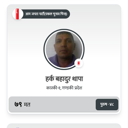
आम जनता पार्टी(एकल चुनाव चिन्ह)
हर्क बहादुर थापा
कास्की-१, गण्डकी प्रदेश
७९
मत
पुरुष · ४८