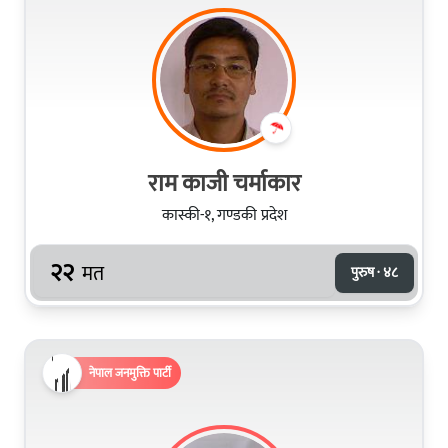
राम काजी चर्माकार
कास्की-१, गण्डकी प्रदेश
२२
मत
पुरुष · ४८
नेपाल जनमुक्ति पार्टी