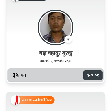
यज्ञ वहादुर गुरुङ्ग
कास्की-१, गण्डकी प्रदेश
३५
मत
पुरुष · ४१
जनता समाजवादी पार्टी, नेपाल