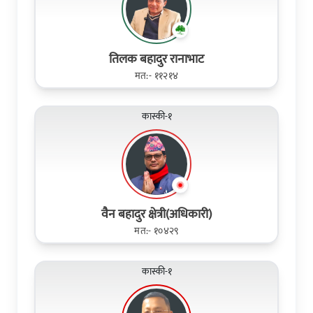
तिलक बहादुर रानाभाट
मत:- ११२१४
कास्की-१
वैन बहादुर क्षेत्री(अधिकारी)
मत:- १०४२९
कास्की-१