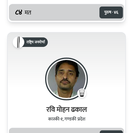
८४
मत
पुरुष · ४६
राष्ट्रिय जनमोर्चा
रवि मोहन ढकाल
कास्की-१, गण्डकी प्रदेश