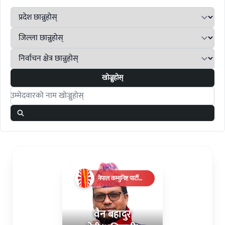
खोज्नुहोस्
Search candidates
नेपाल कम्युनिष्ट पार्टी
(एमाले)
वैन बहादुर