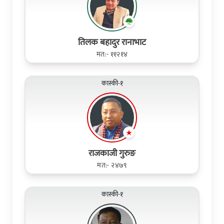
तिलक बहादुर रानाभाट
मत:- ११२१४
कास्की-१
राजकाजी गुरुङ
मत:- २४७९
कास्की-१