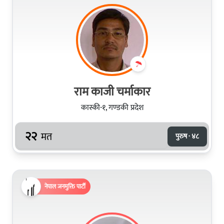
राम काजी चर्माकार
कास्की-१, गण्डकी प्रदेश
२२
मत
पुरुष · ४८
नेपाल जनमुक्ति पार्टी