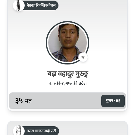
नेशनल रिपब्लिक नेपाल
यज्ञ वहादुर गुरुङ्ग
कास्की-१, गण्डकी प्रदेश
३५
मत
पुरुष · ४१
नेपाल मानवतावादी पार्टी