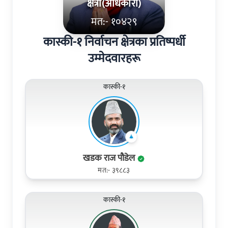
क्षेत्री(अधिकारी)
मत:- १०४२९
कास्की-१ निर्वाचन क्षेत्रका प्रतिष्पर्धी
उम्मेदवारहरू
कास्की-१
खडक राज पौडेल
मत:- ३९८८३
कास्की-१