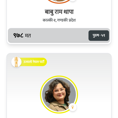
बाबु राम थापा
कास्की-१, गण्डकी प्रदेश
९७८
मत
पुरुष · ५९
उज्यालो नेपाल पार्टी