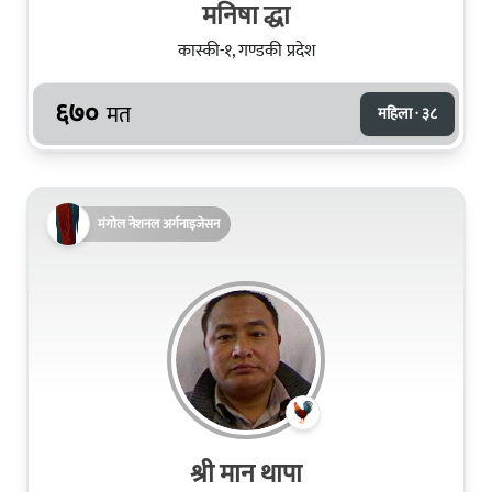
मनिषा द्धा
कास्की-१, गण्डकी प्रदेश
६७०
मत
महिला · ३८
मंगोल नेशनल अर्गनाइजेसन
श्री मान थापा