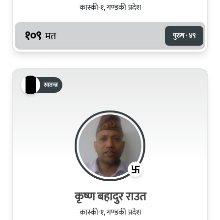
कास्की-१, गण्डकी प्रदेश
१०९
मत
पुरुष · ४९
स्वतन्त्र
कृष्ण बहादुर राउत
कास्की-१, गण्डकी प्रदेश