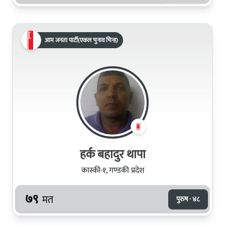
आम जनता पार्टी(एकल चुनाव चिन्ह)
हर्क बहादुर थापा
कास्की-१, गण्डकी प्रदेश
७९
मत
पुरुष · ४८