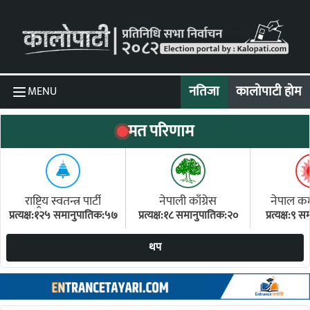
Skip to content
नतिजा
कालोपाटी होम
MENU
मत परिणाम
राष्ट्रिय स्वतन्त्र पार्टी
नेपाली काँग्रेस
नेपाल कम्य
प्रत्यक्ष:१२५ समानुपातिक:५७
प्रत्यक्ष:१८ समानुपातिक:२०
प्रत्यक्ष:९
(ए
थप