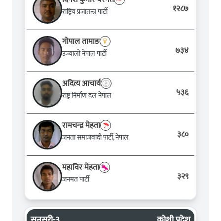
१२८७
राष्ट्रिय प्रजातन्त्र पार्टी
गोपाल तामाङ
७३४
उज्यालो नेपाल पार्टी
अदित्य आचार्य
५३६
राष्ट्र निर्माण दल नेपाल
रामचन्द्र मेहता
३८०
जनता समाजवादी पार्टी, नेपाल
महाविर मेहता
३२९
जनमत पार्टी
सुनसरी-३
कोशी प्रदेश