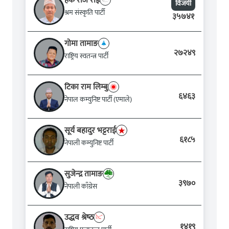
हर्क राज राई
विजयी
श्रम संस्कृति पार्टी
३५७४१
गोमा तामाङ
२७२४९
राष्ट्रिय स्वतन्त्र पार्टी
टिका राम लिम्बु
६४६३
नेपाल कम्युनिष्ट पार्टी (एमाले)
सूर्य बहादुर भट्टराई
६१८५
नेपाली कम्युनिष्ट पार्टी
सुजेन्‍द्र तामाङ
३९७०
नेपाली काँग्रेस
उद्धव श्रेष्‍ठ
१४१९