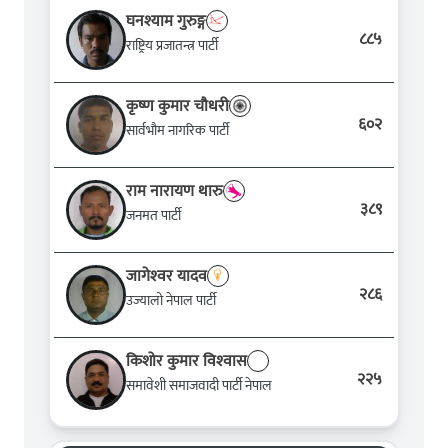
घनश्याम गुरुङ्ग
८८५
राष्ट्रिय प्रजातन्त्र पार्टी
कृष्ण कुमार चौधरी
६०२
सार्वभौम नागरिक पार्टी
राम नारायण थारु
३८९
जनमत पार्टी
जागेश्‍वर यादव
२८६
उज्यालो नेपाल पार्टी
किशोर कुमार विश्‍वास
२२५
समावेशी समाजवादी पार्टी नेपाल