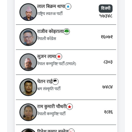
लाल बिक्रम थापा
विजयी
राष्ट्रिय स्वतन्त्र पार्टी
५७३४८
राजीव कोइराला
१६०७१
नेपाली काँग्रेस
सुजन लामा
८३०३
नेपाल कम्युनिष्ट पार्टी (एमाले)
चेतन राई
७४८४
श्रम संस्कृति पार्टी
राम कुमारी चौधरी
१८१६
नेपाली कम्युनिष्ट पार्टी
दिने‍श कुमार बस्‍नेत