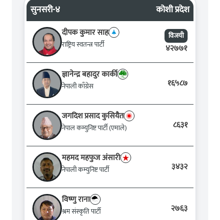
सुनसरी-४
कोशी प्रदेश
दीपक कुमार साह
विजयी
राष्ट्रिय स्वतन्त्र पार्टी
४२७७१
ज्ञानेन्द्र बहादुर कार्की
१६५८७
नेपाली काँग्रेस
जगदिश प्रसाद कुसियैत
८६३१
नेपाल कम्युनिष्ट पार्टी (एमाले)
महमद महफुज अंसारी
३४३२
नेपाली कम्युनिष्ट पार्टी
विष्‍णु राना
२७६३
श्रम संस्कृति पार्टी