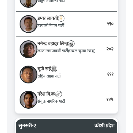
राष्ट्रिय प्रजातन्त्र पार्टी
डम्वर लावती
५९०
उज्यालो नेपाल पार्टी
नगेन्द्र बहादुर लिम्वु
२०२
जनता समाजवादी पार्टी(एकल चुनाव चिन्ह)
भुपी राई
१९१
राष्ट्रिय साझा पार्टी
नरेश वि.क.
१२५
संयुक्त नागरिक पार्टी
सुनसरी-२
कोशी प्रदेश