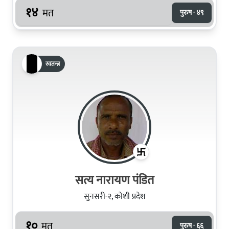
१४
मत
पुरुष · ४९
स्वतन्त्र
सत्य नारायण पंडित
सुनसरी-२, कोशी प्रदेश
१०
मत
पुरुष · ६६