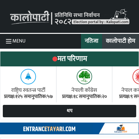
Skip to content
नतिजा
कालोपाटी होम
MENU
मत परिणाम
राष्ट्रिय स्वतन्त्र पार्टी
नेपाली काँग्रेस
नेपाल कम्य
प्रत्यक्ष:१२५ समानुपातिक:५७
प्रत्यक्ष:१८ समानुपातिक:२०
प्रत्यक्ष:९
(ए
थप