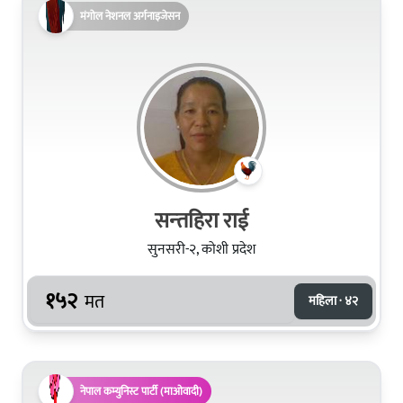
मंगोल नेशनल अर्गनाइजेसन
सन्‍तहिरा राई
सुनसरी-२, कोशी प्रदेश
१५२
मत
महिला · ४२
नेपाल कम्युनिस्ट पार्टी (माओवादी)