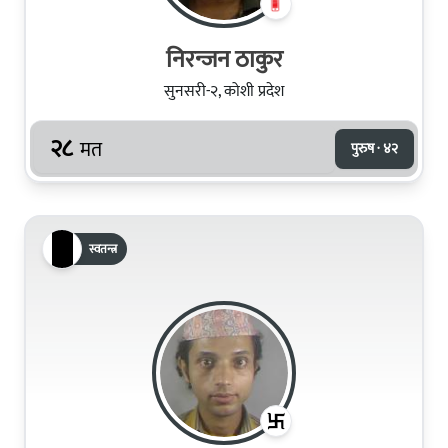
निरन्जन ठाकुर
सुनसरी-२, कोशी प्रदेश
२८
मत
पुरुष · ४२
स्वतन्त्र