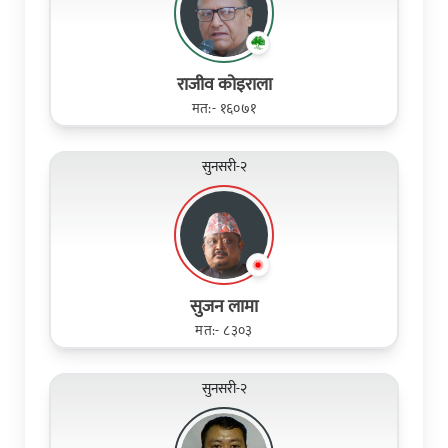
राजीव कोइराला
मत:- १६०७१
सुनसरी-२
सुजन लामा
मत:- ८३०३
सुनसरी-२