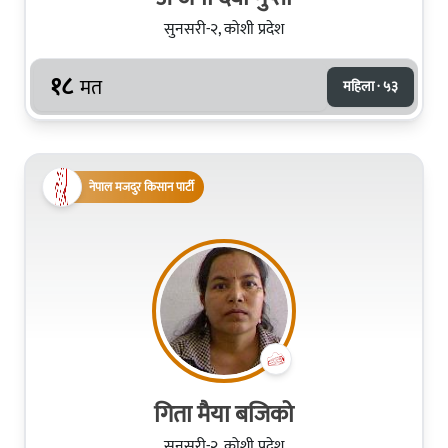
सुनसरी-२, कोशी प्रदेश
१८
मत
महिला · ५३
नेपाल मजदुर किसान पार्टी
गिता मैया बजिको
सुनसरी-२, कोशी प्रदेश