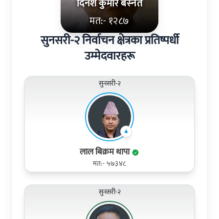
दिने‍श कुमार बस्‍नेत
मत:- १२८७
सुनसरी-२ निर्वाचन क्षेत्रका प्रतिष्पर्धी
उम्मेदवारहरू
सुनसरी-२
लाल बिक्रम थापा
मत:- ५७३४८
सुनसरी-२