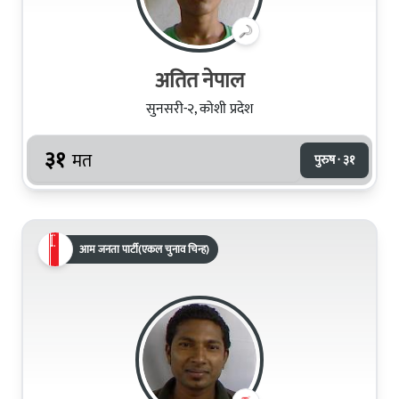
अतित नेपाल
सुनसरी-२, कोशी प्रदेश
३१
मत
पुरुष · ३१
आम जनता पार्टी(एकल चुनाव चिन्ह)