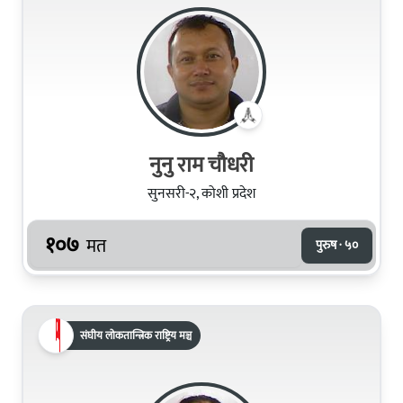
नुनु राम चौधरी
सुनसरी-२, कोशी प्रदेश
१०७
मत
पुरुष · ५०
संघीय लोकतान्त्रिक राष्ट्रिय मञ्च