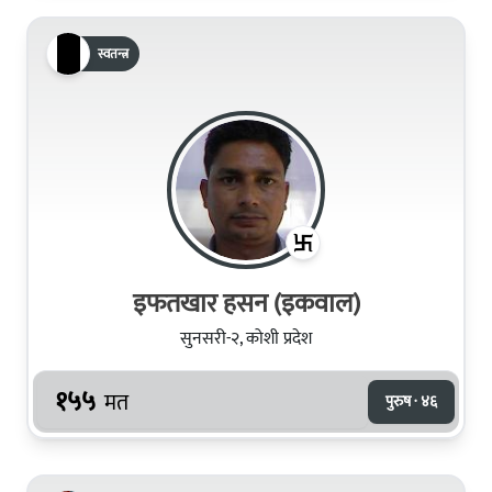
स्वतन्त्र
इफतखार हसन (इकवाल)
सुनसरी-२, कोशी प्रदेश
१५५
मत
पुरुष · ४६