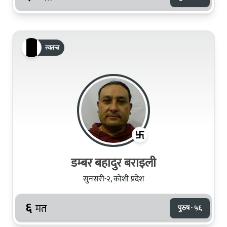
स्वतन्त्र
डम्‍बर बहादुर बराइली
सुनसरी-२, कोशी प्रदेश
६
मत
पुरुष · ५६