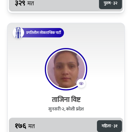
३२९
मत
पुरुष · ३२
प्रगतिशील लोकतान्त्रिक पार्टी
ताजिना विष्ट
सुनसरी-२, कोशी प्रदेश
१७६
मत
महिला · ३१