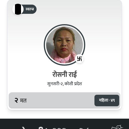
स्वतन्त्र
रोसनी राई
सुनसरी-२, कोशी प्रदेश
२
मत
महिला · ४९