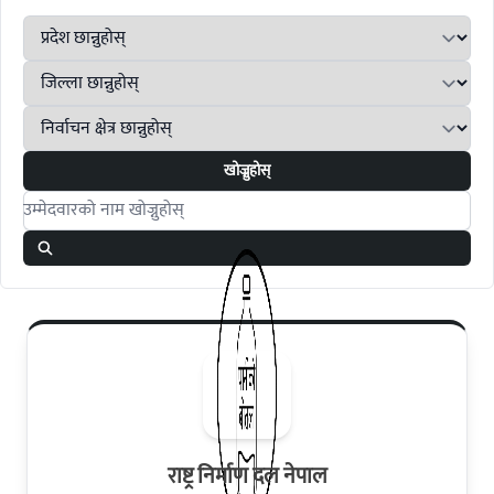
खोज्नुहोस्
Search candidates
राष्ट्र निर्माण दल नेपाल