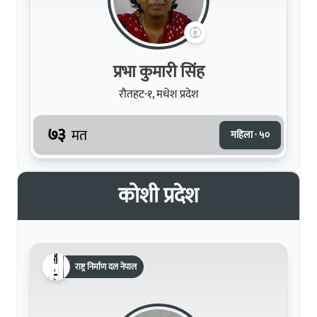
प्रभा कुमारी सिंह
रौतहट-१, मधेश प्रदेश
७३
मत
महिला · ५०
कोशी प्रदेश
राष्ट्र निर्माण दल नेपाल