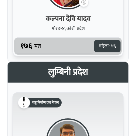
कल्पना देेवि यादव
मोरङ-४, कोशी प्रदेश
१७६
मत
महिला · ४६
लुम्बिनी प्रदेश
राष्ट्र निर्माण दल नेपाल