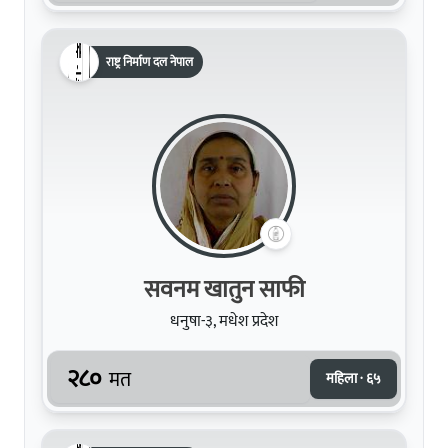
राष्ट्र निर्माण दल नेपाल
सवनम खातुन साफी
धनुषा-३, मधेश प्रदेश
२८०
मत
महिला · ६५