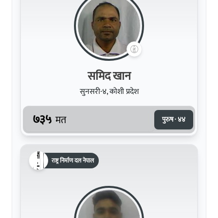
समिद खान
सुनसरी-४, कोशी प्रदेश
७३५
मत
पुरुष · ४४
राष्ट्र निर्माण दल नेपाल