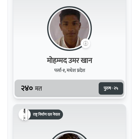
मोहम्मद उमर खान
पर्सा-१, मधेश प्रदेश
२४०
मत
पुरुष · २५
राष्ट्र निर्माण दल नेपाल