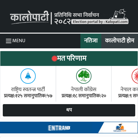
Skip to content
नतिजा
कालोपाटी होम
MENU
मत परिणाम
राष्ट्रिय स्वतन्त्र पार्टी
नेपाली काँग्रेस
नेपाल कम्य
प्रत्यक्ष:१२५ समानुपातिक:५७
प्रत्यक्ष:१८ समानुपातिक:२०
प्रत्यक्ष:९
(ए
थप