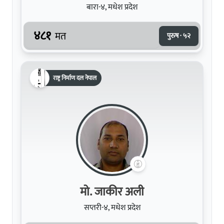
बारा-४, मधेश प्रदेश
४८१
मत
पुरुष · ५२
राष्ट्र निर्माण दल नेपाल
मो. जाकीर अली
सप्तरी-४, मधेश प्रदेश