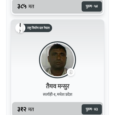
३८५
मत
पुरुष · ५४
राष्ट्र निर्माण दल नेपाल
तैयव मन्सुर
सर्लाही-१, मधेश प्रदेश
३१२
मत
पुरुष · ४३