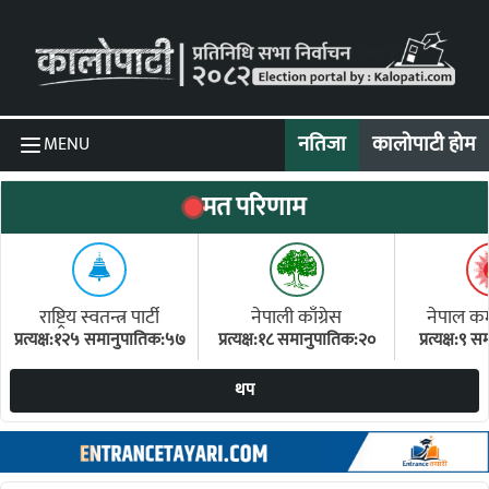
Skip to content
नतिजा
कालोपाटी होम
MENU
मत परिणाम
राष्ट्रिय स्वतन्त्र पार्टी
नेपाली काँग्रेस
नेपाल कम्य
प्रत्यक्ष:१२५ समानुपातिक:५७
प्रत्यक्ष:१८ समानुपातिक:२०
प्रत्यक्ष:९
(ए
थप