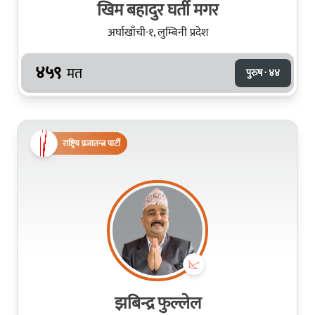
खिम बहादुर घर्ती मगर
अर्घाखाँची-१, लुम्बिनी प्रदेश
४५९
मत
पुरुष · ४४
राष्ट्रिय प्रजातन्त्र पार्टी
झबिन्द्र फुल्लेल