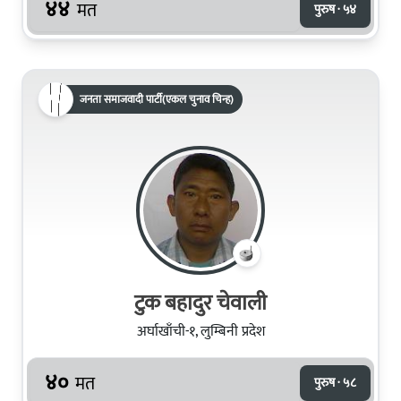
४४
मत
पुरुष · ५४
जनता समाजवादी पार्टी(एकल चुनाव चिन्ह)
टुक बहादुर चेवाली
अर्घाखाँची-१, लुम्बिनी प्रदेश
४०
मत
पुरुष · ५८