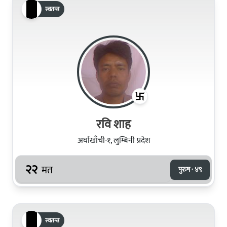
स्वतन्त्र
रवि शाह
अर्घाखाँची-१, लुम्बिनी प्रदेश
२२
मत
पुरुष · ४९
स्वतन्त्र