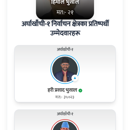
हिमाल भुसाल
मत:- २१
अर्घाखाँची-१ निर्वाचन क्षेत्रका प्रतिष्पर्धी
उम्मेदवारहरू
अर्घाखाँची-१
हरी प्रसाद भुसाल
मत:- ३५०२३
अर्घाखाँची-१