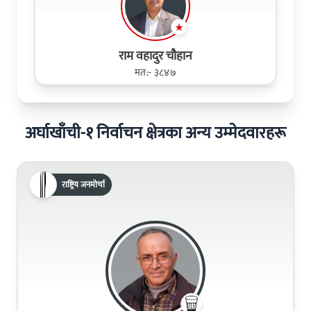
राम वहादुर चौहान
मत:- ३८४७
अर्घाखाँची-१ निर्वाचन क्षेत्रका अन्य उम्मेदवारहरू
राष्ट्रिय जनमोर्चा