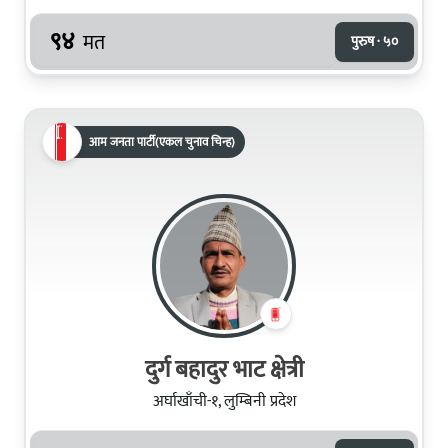
९४
मत
पुरुष · ५०
आम जनता पार्टी(एकल चुनाव चिन्ह)
दुर्ग बहादुर भाट क्षेत्री
अर्घाखाँची-१, लुम्बिनी प्रदेश