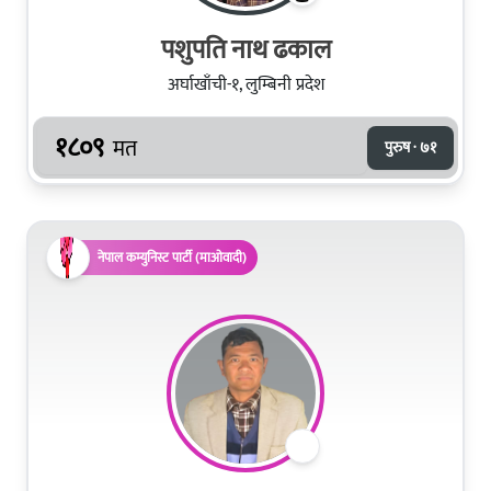
पशुपति नाथ ढकाल
अर्घाखाँची-१, लुम्बिनी प्रदेश
१८०९
मत
पुरुष · ७१
नेपाल कम्युनिस्ट पार्टी (माओवादी)