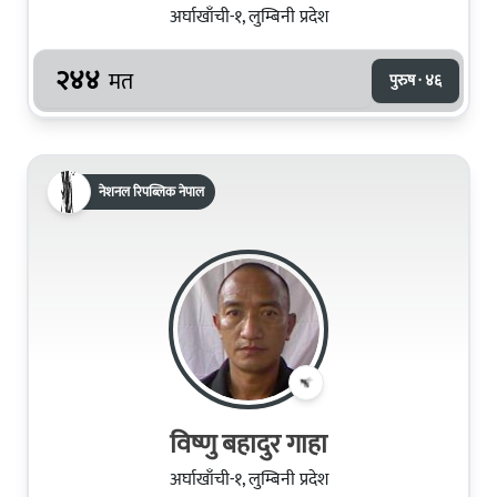
अर्घाखाँची-१, लुम्बिनी प्रदेश
२४४
मत
पुरुष · ४६
नेशनल रिपब्लिक नेपाल
विष्णु बहादुर गाहा
अर्घाखाँची-१, लुम्बिनी प्रदेश