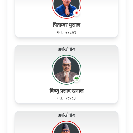
पिताम्वर भुसाल
मत:- २२६४९
अर्घाखाँची-१
विष्णु प्रसाद खनाल
मत:- १८९८३
अर्घाखाँची-१