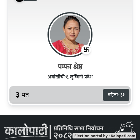
पम्फा श्रेष्ठ
अर्घाखाँची-१, लुम्बिनी प्रदेश
३
मत
महिला · ३१