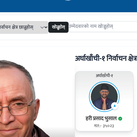
खोज्नुहोस्
Search candidates
अर्घाखाँची-१ निर्वाचन क्षेत्
अर्घाखाँची-१
हरी प्रसाद भुसाल
मत:- ३५०२३