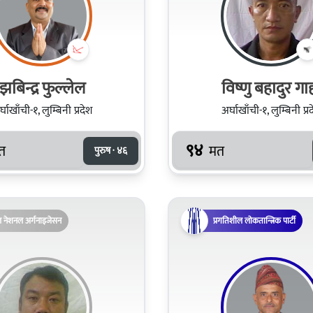
झबिन्द्र फुल्लेल
विष्णु बहादुर गा
्घाखाँची-१, लुम्बिनी प्रदेश
अर्घाखाँची-१, लुम्बिनी प्र
९४
त
मत
पुरुष · ४६
ल नेशनल अर्गनाइजेसन
प्रगतिशील लोकतान्त्रिक पार्टी