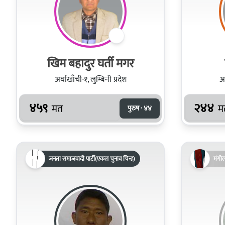
खिम बहादुर घर्ती मगर
अर्घाखाँची-१, लुम्बिनी प्रदेश
अर
४५९
२४४
मत
म
पुरुष · ४४
जनता समाजवादी पार्टी(एकल चुनाव चिन्ह)
मंगो