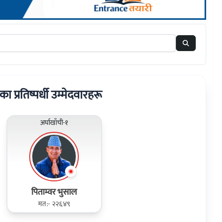
रका प्रतिष्पर्धी उम्मेदवारहरू
अर्घाखाँची-१
पिताम्वर भुसाल
मत:- २२६४९