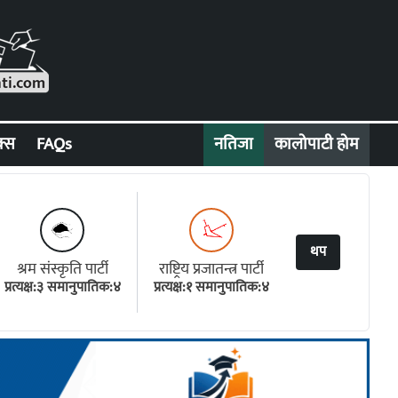
क्स
FAQs
नतिजा
कालोपाटी होम
थप
श्रम संस्कृति पार्टी
राष्ट्रिय प्रजातन्त्र पार्टी
प्रत्यक्ष:३ समानुपातिक:४
प्रत्यक्ष:१ समानुपातिक:४