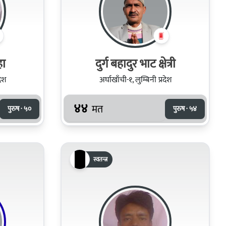
हा
दुर्ग बहादुर भाट क्षेत्री
देश
अर्घाखाँची-१, लुम्बिनी प्रदेश
४४
मत
पुरुष · ५०
पुरुष · ५४
स्वतन्त्र