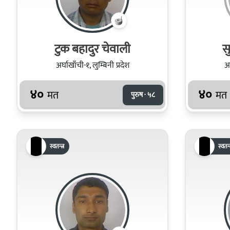
टुक बहादुर चेवाली
स
अर्घाखाँची-१, लुम्बिनी प्रदेश
अर
४०
४०
मत
मत
पुरुष · ५८
स्वतन्त्र
स्वतन्त