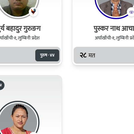
ुर्य बहादुर गुरुङग
पुस्कर नाथ आचार
्घाखाँची-१, लुम्बिनी प्रदेश
अर्घाखाँची-१, लुम्बिनी प्र
२८
मत
पुरुष · ४४
्र