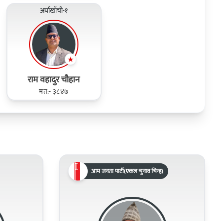
अर्घाखाँची-१
राम वहादुर चौहान
मत:- ३८४७
आम जनता पार्टी(एकल चुनाव चिन्ह)