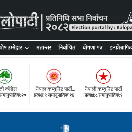
शेष उम्मेद्वार
मतान्तर
निर्वाचित
घोषणा पत्र
इन्फोग्राफि
ली काँग्रेस
नेपाल कम्युनिष्ट पार्टी
नेपाली कम्युनिष्ट पार्टी
१८ समानुपातिक:२०
प्रत्यक्ष:९ समानुपातिक:१६
(एमाले)
प्रत्यक्ष:८ समानुपातिक:९