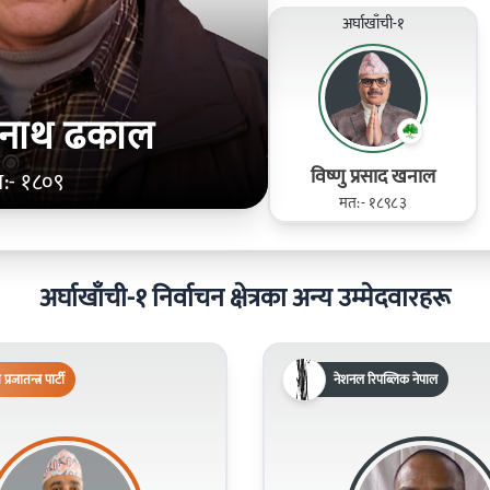
अर्घाखाँची-१
 नाथ ढकाल
विष्णु प्रसाद खनाल
:- १८०९
मत:- १८९८३
अर्घाखाँची-१ निर्वाचन क्षेत्रका अन्य उम्मेदवारहरू
िय प्रजातन्त्र पार्टी
नेशनल रिपब्लिक नेपाल