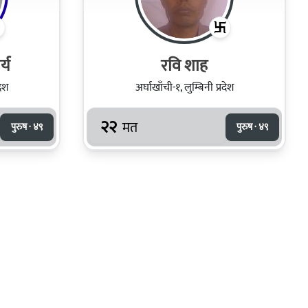
्य
रवि शाह
देश
अर्घाखाँची-१, लुम्बिनी प्रदेश
२२
मत
पुरुष · ४९
पुरुष · ४९