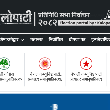
शेष उम्मेद्वार
मतान्तर
निर्वाचित
घोषणा पत्र
इन्फोग्राफि
ली काँग्रेस
नेपाल कम्युनिष्ट पार्टी
नेपाली कम्युनिष्ट पार्टी
१८ समानुपातिक:२०
प्रत्यक्ष:९ समानुपातिक:१६
(एमाले)
प्रत्यक्ष:८ समानुपातिक:९