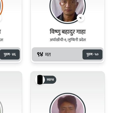
ल
विष्णु बहादुर गाहा
देश
अर्घाखाँची-१, लुम्बिनी प्रदेश
९४
मत
पुरुष · ४६
पुरुष · ५०
स्वतन्त्र