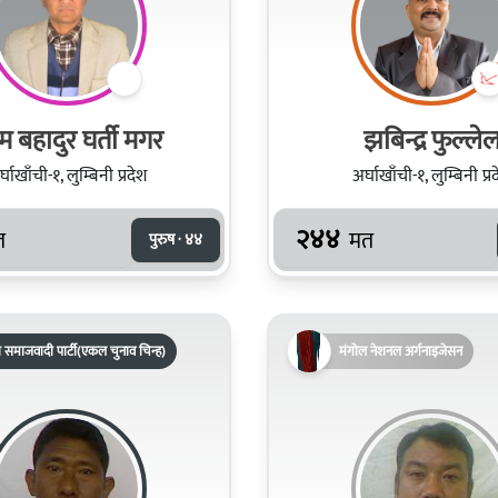
 बहादुर घर्ती मगर
झबिन्द्र फुल्ले
्घाखाँची-१, लुम्बिनी प्रदेश
अर्घाखाँची-१, लुम्बिनी प्र
२४४
त
मत
पुरुष · ४४
 समाजवादी पार्टी(एकल चुनाव चिन्ह)
मंगोल नेशनल अर्गनाइजेसन