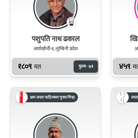
पशुपति नाथ ढकाल
खिम
अर्घाखाँची-१, लुम्बिनी प्रदेश
अर
१८०९
४५९
मत
म
पुरुष · ७१
आम जनता पार्टी(एकल चुनाव चिन्ह)
जनता