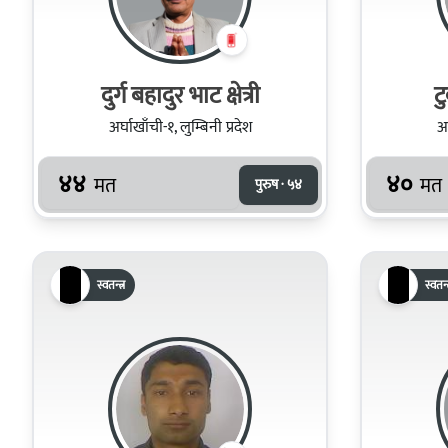
दुर्ग बहादुर भाट क्षेत्री
ट
अर्घाखाँची-१, लुम्बिनी प्रदेश
अर
४४
४०
मत
मत
पुरुष · ५४
स्वतन्त्र
स्वतन्त