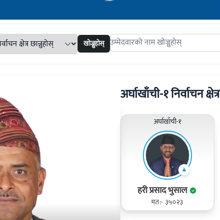
खोज्नुहोस्
Search candidates
अर्घाखाँची-१ निर्वाचन क्षेत्
अर्घाखाँची-१
हरी प्रसाद भुसाल
मत:- ३५०२३