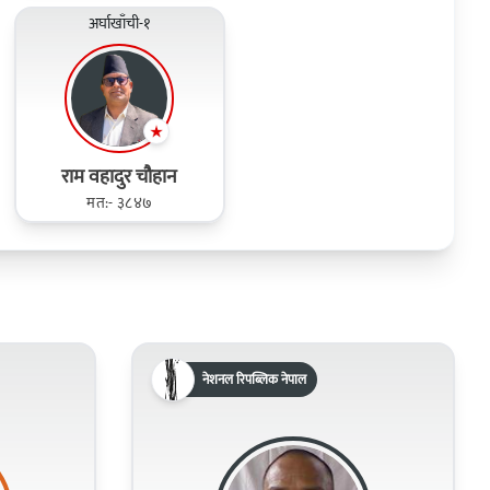
अर्घाखाँची-१
राम वहादुर चौहान
मत:- ३८४७
नेशनल रिपब्लिक नेपाल