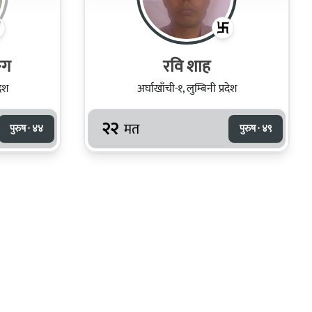
ङग
रवि शाह
देश
अर्घाखाँची-१, लुम्बिनी प्रदेश
२२
मत
पुरुष · ४४
पुरुष · ४९