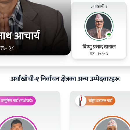
अर्घाखाँची-१
नाथ आचार्य
विष्णु प्रसाद खनाल
त:- २८
मत:- १८९८३
अर्घाखाँची-१ निर्वाचन क्षेत्रका अन्य उम्मेदवारहरू
 कम्युनिस्ट पार्टी (माओवादी)
राष्ट्रिय प्रजातन्त्र पार्टी