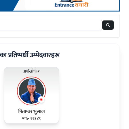
रका प्रतिष्पर्धी उम्मेदवारहरू
अर्घाखाँची-१
पिताम्वर भुसाल
मत:- २२६४९