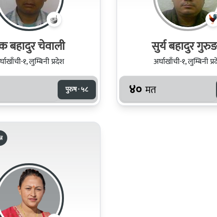
ुक बहादुर चेवाली
सुर्य बहादुर गुरु
्घाखाँची-१, लुम्बिनी प्रदेश
अर्घाखाँची-१, लुम्बिनी प्र
४०
मत
पुरुष · ५८
्र