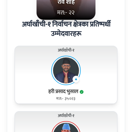
रवि शाह
मत:- २२
अर्घाखाँची-१ निर्वाचन क्षेत्रका प्रतिष्पर्धी
उम्मेदवारहरू
अर्घाखाँची-१
हरी प्रसाद भुसाल
मत:- ३५०२३
अर्घाखाँची-१