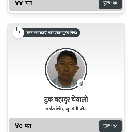
४४
मत
पुरुष · ५४
जनता समाजवादी पार्टी(एकल चुनाव चिन्ह)
टुक बहादुर चेवाली
अर्घाखाँची-१, लुम्बिनी प्रदेश
४०
मत
पुरुष · ५८