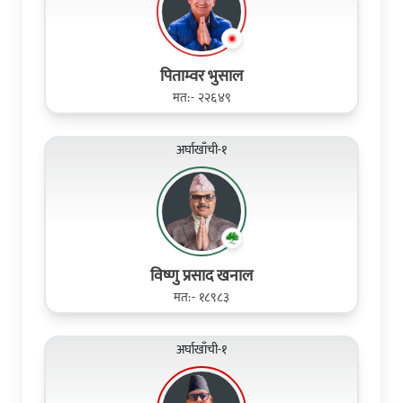
पिताम्वर भुसाल
मत:- २२६४९
अर्घाखाँची-१
विष्णु प्रसाद खनाल
मत:- १८९८३
अर्घाखाँची-१