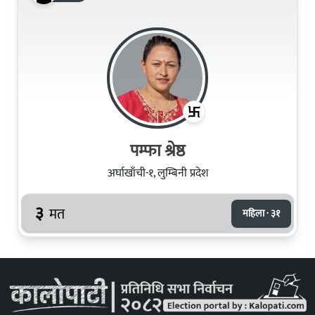
पम्फा श्रेष्ठ
अर्घाखाँची-१, लुम्बिनी प्रदेश
३
मत
महिला · ३१