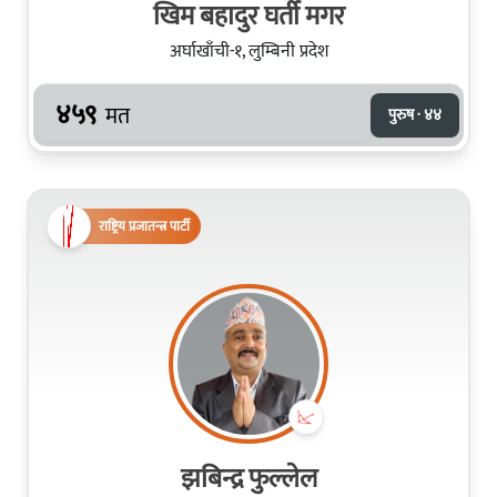
खिम बहादुर घर्ती मगर
अर्घाखाँची-१, लुम्बिनी प्रदेश
४५९
मत
पुरुष · ४४
राष्ट्रिय प्रजातन्त्र पार्टी
झबिन्द्र फुल्लेल