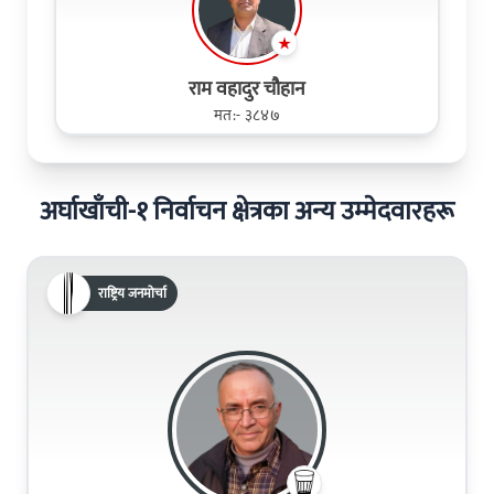
राम वहादुर चौहान
मत:- ३८४७
अर्घाखाँची-१ निर्वाचन क्षेत्रका अन्य उम्मेदवारहरू
राष्ट्रिय जनमोर्चा