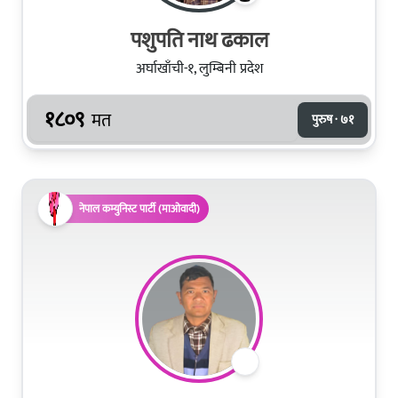
पशुपति नाथ ढकाल
अर्घाखाँची-१, लुम्बिनी प्रदेश
१८०९
मत
पुरुष · ७१
नेपाल कम्युनिस्ट पार्टी (माओवादी)