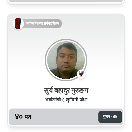
मंगोल नेशनल अर्गनाइजेसन
सुर्य बहादुर गुरुङग
अर्घाखाँची-१, लुम्बिनी प्रदेश
४०
मत
पुरुष · ४४