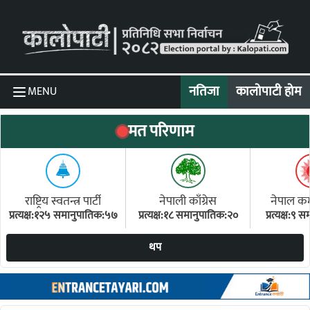
Skip to content
नतिजा
कालोपाटी होम
MENU
मत परिणाम
राष्ट्रिय स्वतन्त्र पार्टी
नेपाली काँग्रेस
नेपाल कम्य
प्रत्यक्ष:१२५ समानुपातिक:५७
प्रत्यक्ष:१८ समानुपातिक:२०
प्रत्यक्ष:९
(ए
थप