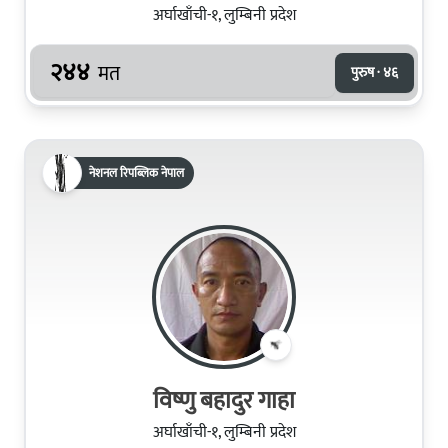
अर्घाखाँची-१, लुम्बिनी प्रदेश
२४४
मत
पुरुष · ४६
नेशनल रिपब्लिक नेपाल
विष्णु बहादुर गाहा
अर्घाखाँची-१, लुम्बिनी प्रदेश