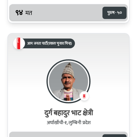
९४
मत
पुरुष · ५०
आम जनता पार्टी(एकल चुनाव चिन्ह)
दुर्ग बहादुर भाट क्षेत्री
अर्घाखाँची-१, लुम्बिनी प्रदेश