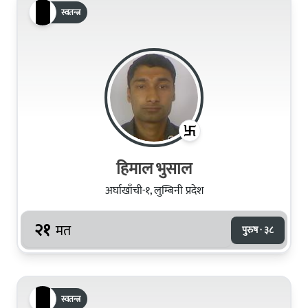
स्वतन्त्र
हिमाल भुसाल
अर्घाखाँची-१, लुम्बिनी प्रदेश
२१
मत
पुरुष · ३८
स्वतन्त्र