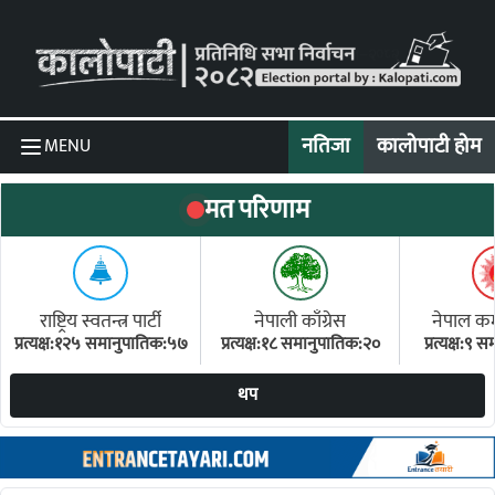
Skip to content
नतिजा
कालोपाटी होम
MENU
मत परिणाम
राष्ट्रिय स्वतन्त्र पार्टी
नेपाली काँग्रेस
नेपाल कम्य
प्रत्यक्ष:१२५ समानुपातिक:५७
प्रत्यक्ष:१८ समानुपातिक:२०
प्रत्यक्ष:९
(ए
थप