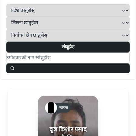
खोज्नुहोस्
Search candidates
स्वतन्त्र
वृज किशोर प्रसाद