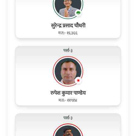
सुरेन्‍द्र प्रसाद चौधरी
मत:- १६३६६
पर्सा-३
रुपेश कुमार पाण्डेय
मत:- ११९१४
पर्सा-३