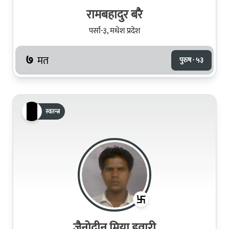
रामबहादुर बरै
पर्सा-३, मधेश प्रदेश
७
मत
पुरुष · ५३
स्वतन्त्र
जैनोदीन मिया हवारी