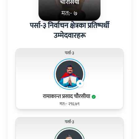
चौरसिया
मत:- ७
पर्सा-३ निर्वाचन क्षेत्रका प्रतिष्पर्धी
उम्मेदवारहरू
पर्सा-३
रामाकान्त प्रसाद चौरसीया
मत:- २९६७९
पर्सा-३