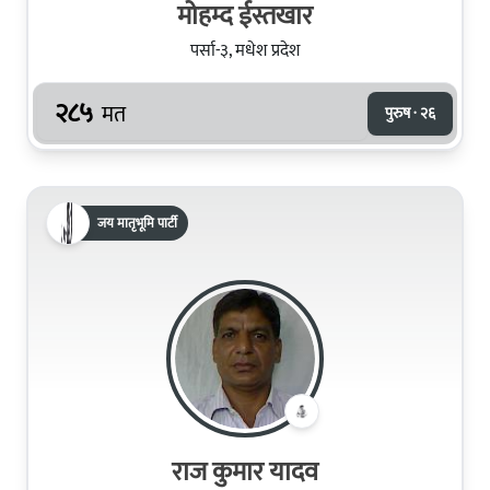
मोहम्द ईस्तखार
पर्सा-३, मधेश प्रदेश
२८५
मत
पुरुष · २६
जय मातृभूमि पार्टी
राज कुमार यादव