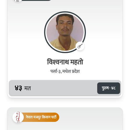
विश्‍वनाथ महतो
पर्सा-३, मधेश प्रदेश
४३
मत
पुरुष · ४८
नेपाल मजदुर किसान पार्टी