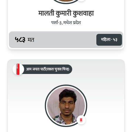
मालती कुमारी कुशवाहा
पर्सा-३, मधेश प्रदेश
५८३
मत
महिला · ५३
आम जनता पार्टी(एकल चुनाव चिन्ह)