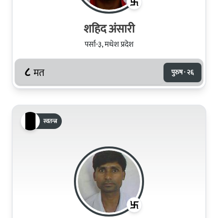
शहिद अंसारी
पर्सा-३, मधेश प्रदेश
८
मत
पुरुष · २६
स्वतन्त्र