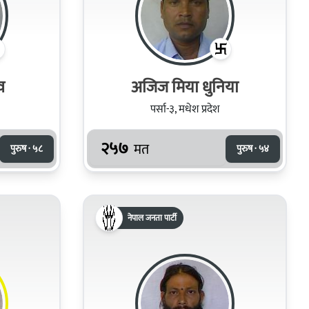
व
अजिज मिया धुनिया
पर्सा-३, मधेश प्रदेश
२५७
मत
पुरुष · ५८
पुरुष · ५४
नेपाल जनता पार्टी