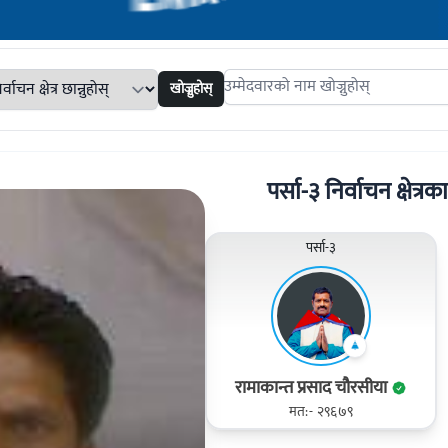
खोज्नुहोस्
Search candidates
पर्सा-३ निर्वाचन क्षेत्रक
पर्सा-३
रामाकान्त प्रसाद चौरसीया
मत:- २९६७९