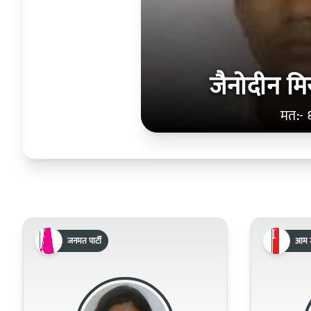
जैनोदीन मि
मत:- 
जनमत पार्टी
आम ज