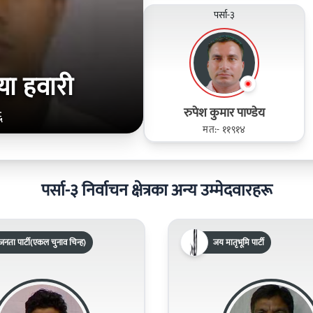
पर्सा-३
या हवारी
रुपेश कुमार पाण्डेय
६
मत:- ११९१४
पर्सा-३ निर्वाचन क्षेत्रका अन्य उम्मेदवारहरू
नता पार्टी(एकल चुनाव चिन्ह)
जय मातृभूमि पार्टी