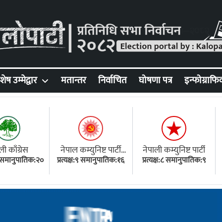
शेष उम्मेद्वार
मतान्तर
निर्वाचित
घोषणा पत्र
इन्फोग्राफि
ली काँग्रेस
नेपाल कम्युनिष्ट पार्टी
नेपाली कम्युनिष्ट पार्टी
१८ समानुपातिक:२०
प्रत्यक्ष:९ समानुपातिक:१६
(एमाले)
प्रत्यक्ष:८ समानुपातिक:९