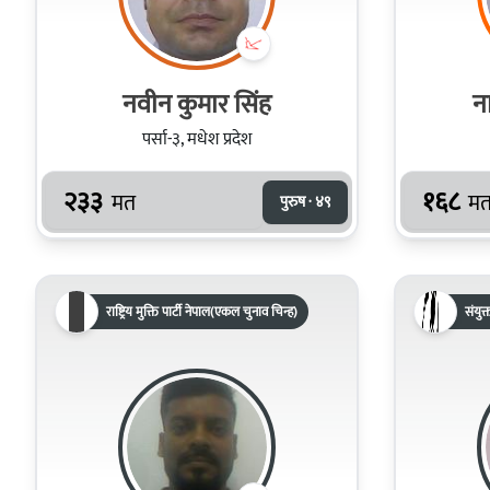
नवीन कुमार सिंह
ना
पर्सा-३, मधेश प्रदेश
२३३
१६८
मत
म
पुरुष · ४९
राष्ट्रिय मुक्ति पार्टी नेपाल(एकल चुनाव चिन्ह)
संयुक