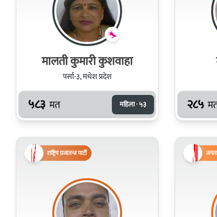
मालती कुमारी कुशवाहा
पर्सा-३, मधेश प्रदेश
५८३
२८५
मत
म
महिला · ५३
राष्ट्रिय प्रजातन्त्र पार्टी
जनता 