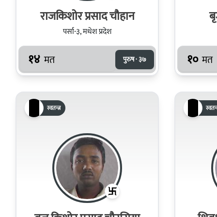
राजकिशोर प्रसाद चौहान
ब
पर्सा-३, मधेश प्रदेश
१४
१०
मत
मत
पुरुष · ३७
स्वतन्त्र
स्वतन्त