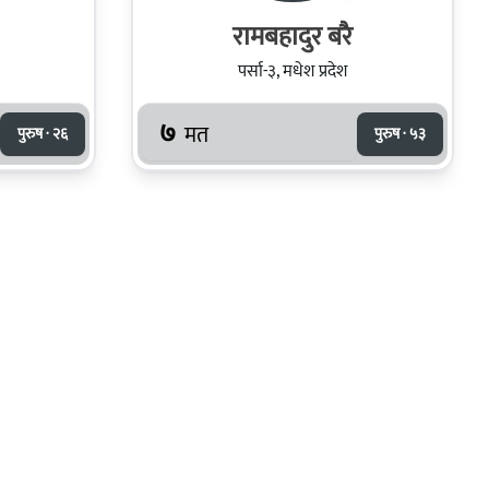
रामबहादुर बरै
पर्सा-३, मधेश प्रदेश
७
मत
पुरुष · २६
पुरुष · ५३