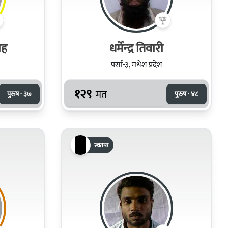
ाह
धर्मेन्‍द्र तिवारी
पर्सा-३, मधेश प्रदेश
१२९
मत
पुरुष · ३७
पुरुष · ४८
स्वतन्त्र