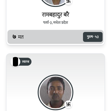
रामबहादुर बरै
पर्सा-३, मधेश प्रदेश
७
मत
पुरुष · ५३
स्वतन्त्र