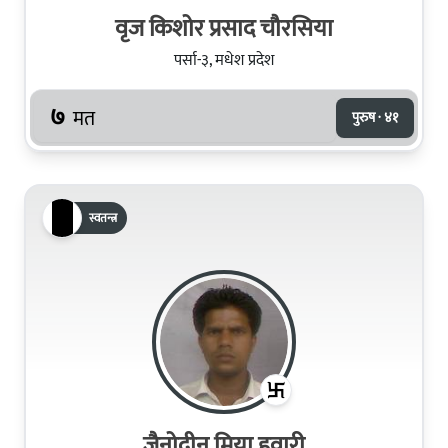
वृज किशोर प्रसाद चौरसिया
पर्सा-३, मधेश प्रदेश
७
मत
पुरुष · ४१
स्वतन्त्र
जैनोदीन मिया हवारी