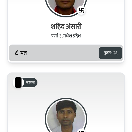
शहिद अंसारी
पर्सा-३, मधेश प्रदेश
८
मत
पुरुष · २६
स्वतन्त्र