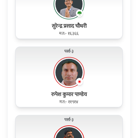
सुरेन्‍द्र प्रसाद चौधरी
मत:- १६३६६
पर्सा-३
रुपेश कुमार पाण्डेय
मत:- ११९१४
पर्सा-३