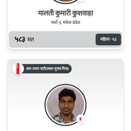
मालती कुमारी कुशवाहा
पर्सा-३, मधेश प्रदेश
५८३
मत
महिला · ५३
आम जनता पार्टी(एकल चुनाव चिन्ह)