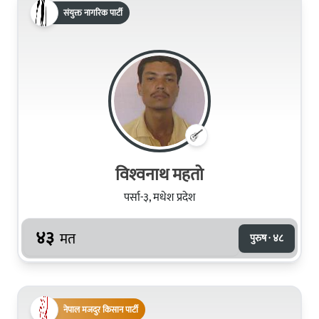
संयुक्त नागरिक पार्टी
विश्‍वनाथ महतो
पर्सा-३, मधेश प्रदेश
४३
मत
पुरुष · ४८
नेपाल मजदुर किसान पार्टी