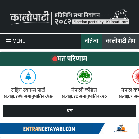
Skip to content
नतिजा
कालोपाटी होम
MENU
मत परिणाम
राष्ट्रिय स्वतन्त्र पार्टी
नेपाली काँग्रेस
नेपाल कम्य
प्रत्यक्ष:१२५ समानुपातिक:५७
प्रत्यक्ष:१८ समानुपातिक:२०
प्रत्यक्ष:९
(ए
थप