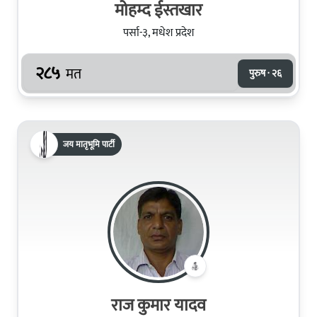
मोहम्द ईस्तखार
पर्सा-३, मधेश प्रदेश
२८५
मत
पुरुष · २६
जय मातृभूमि पार्टी
राज कुमार यादव