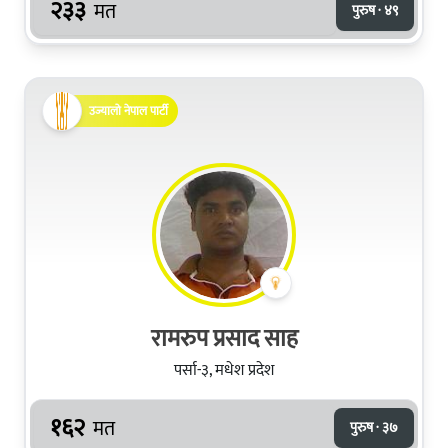
२३३
मत
पुरुष · ४९
उज्यालो नेपाल पार्टी
रामरुप प्रसाद साह
पर्सा-३, मधेश प्रदेश
१६२
मत
पुरुष · ३७