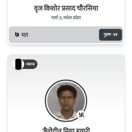
वृज किशोर प्रसाद चौरसिया
पर्सा-३, मधेश प्रदेश
७
मत
पुरुष · ४१
स्वतन्त्र
जैनोदीन मिया हवारी