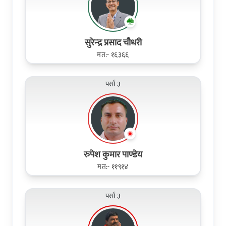
सुरेन्‍द्र प्रसाद चौधरी
मत:- १६३६६
पर्सा-३
रुपेश कुमार पाण्डेय
मत:- ११९१४
पर्सा-३