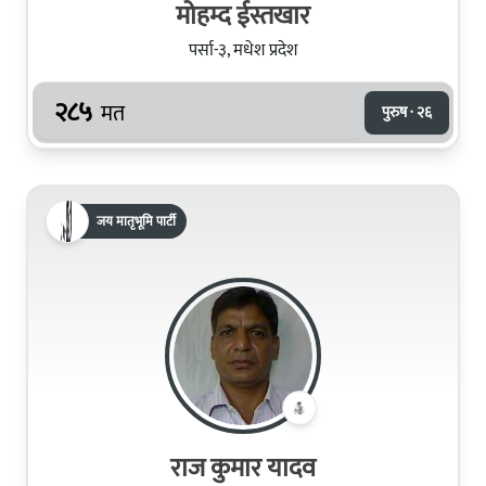
मोहम्द ईस्तखार
पर्सा-३, मधेश प्रदेश
२८५
मत
पुरुष · २६
जय मातृभूमि पार्टी
राज कुमार यादव