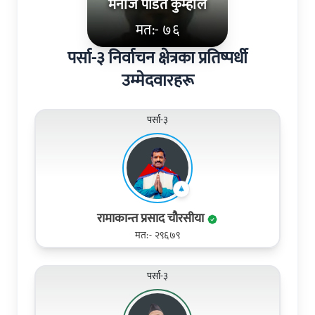
मनोज पडित कुम्हाल
मत:- ७६
पर्सा-३ निर्वाचन क्षेत्रका प्रतिष्पर्धी
उम्मेदवारहरू
पर्सा-३
रामाकान्त प्रसाद चौरसीया
मत:- २९६७९
पर्सा-३