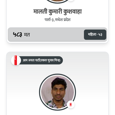
मालती कुमारी कुशवाहा
पर्सा-३, मधेश प्रदेश
५८३
मत
महिला · ५३
आम जनता पार्टी(एकल चुनाव चिन्ह)