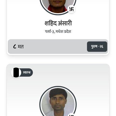
शहिद अंसारी
पर्सा-३, मधेश प्रदेश
८
मत
पुरुष · २६
स्वतन्त्र