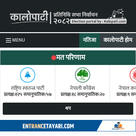
Skip to content
नतिजा
कालोपाटी होम
MENU
मत परिणाम
राष्ट्रिय स्वतन्त्र पार्टी
नेपाली काँग्रेस
नेपाल कम्य
प्रत्यक्ष:१२५ समानुपातिक:५७
प्रत्यक्ष:१८ समानुपातिक:२०
प्रत्यक्ष:९
(ए
थप