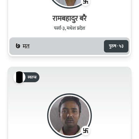
रामबहादुर बरै
पर्सा-३, मधेश प्रदेश
७
मत
पुरुष · ५३
स्वतन्त्र