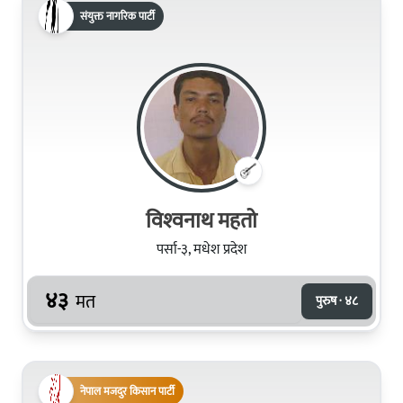
संयुक्त नागरिक पार्टी
विश्‍वनाथ महतो
पर्सा-३, मधेश प्रदेश
४३
मत
पुरुष · ४८
नेपाल मजदुर किसान पार्टी