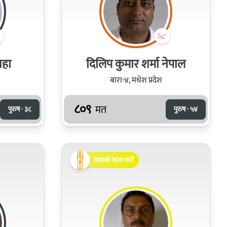
ाहा
दिलिप कुमार शर्मा नेपाल
बारा-४, मधेश प्रदेश
८०९
मत
पुरुष · ३८
पुरुष · ५४
उज्यालो नेपाल पार्टी