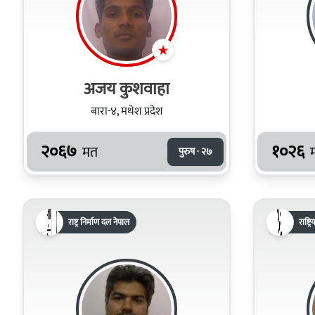
अजय कुशवाहा
बारा-४, मधेश प्रदेश
२०६७
१०२६
मत
पुरुष · २७
राष्ट्र निर्माण दल नेपाल
राष्ट्र