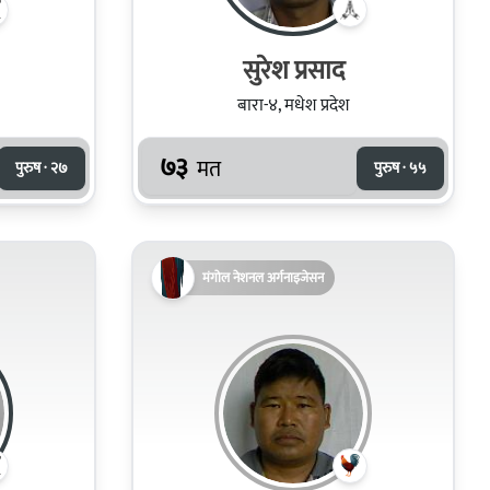
सुरेश प्रसाद
बारा-४, मधेश प्रदेश
७३
मत
पुरुष · २७
पुरुष · ५५
मंगोल नेशनल अर्गनाइजेसन