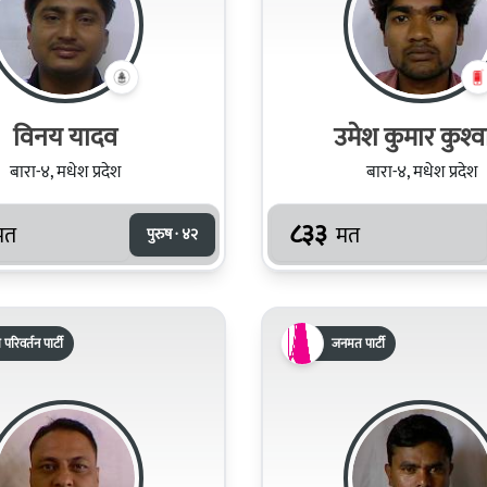
विनय यादव
उमेश कुमार कुश्‍व
बारा-४, मधेश प्रदेश
बारा-४, मधेश प्रदेश
८३३
मत
मत
पुरुष · ४२
िय परिवर्तन पार्टी
जनमत पार्टी