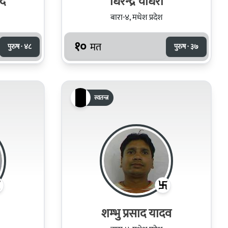
ाद
धिरेन्द्र चौधरी
बारा-४, मधेश प्रदेश
१०
मत
पुरुष · ४८
पुरुष · ३७
स्वतन्त्र
शम्‍भु प्रसाद यादव