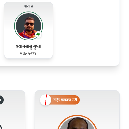
बारा-४
श्‍यामबाबु गुप्ता
मत:- ७११३
)
राष्ट्रिय प्रजातन्त्र पार्टी