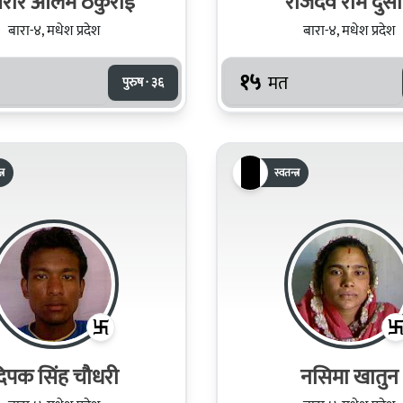
रार आलम ठकुराई
राजदेव राम दुस
बारा-४, मधेश प्रदेश
बारा-४, मधेश प्रदेश
१५
मत
पुरुष · ३६
्र
स्वतन्त्र
िपक सिंह चौधरी
नसिमा खातुन