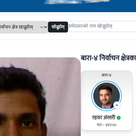
खोज्नुहोस्
Search candidates
बारा-४ निर्वाचन क्षेत्रका
बारा-४
रहवर अंसारी
मत:- ४१२००