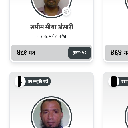
समीम मीया अंसारी
बारा-४, मधेश प्रदेश
४८१
४६४
मत
म
पुरुष · ५२
श्रम संस्कृति पार्टी
स्वतन्त