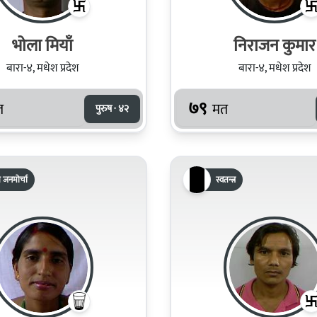
भोला मियाँ
निराजन कुमार
बारा-४, मधेश प्रदेश
बारा-४, मधेश प्रदेश
७९
त
मत
पुरुष · ४२
रिय जनमोर्चा
स्वतन्त्र