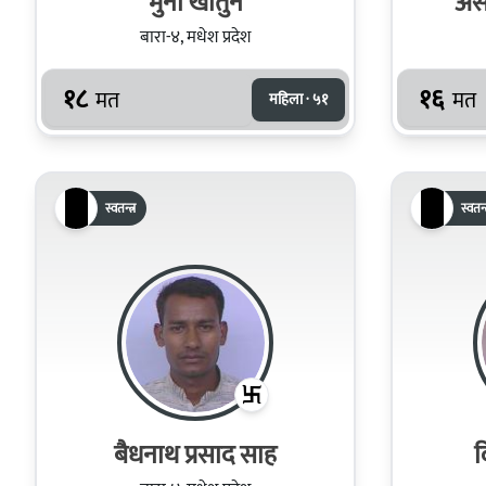
मुनी खातुन
अस
बारा-४, मधेश प्रदेश
१८
१६
मत
मत
महिला · ५१
स्वतन्त्र
स्वतन्त
बैधनाथ प्रसाद साह
द