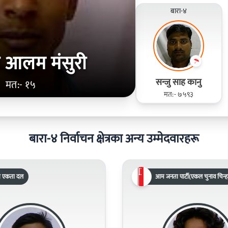
बारा-४
 आलम मंसुरी
सन्जु साह कानु
मत:- १५
मत:- ७५९३
बारा-४ निर्वाचन क्षेत्रका अन्य उम्मेदवारहरू
्रिय एकता दल
आम जनता पार्टी(एकल चुनाव चिन्ह