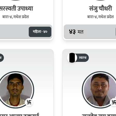
सरस्‍वती उपाध्‍या
संजु चौधरी
बारा-४, मधेश प्रदेश
बारा-४, मधेश प्रदेश
४३
मत
महिला · ४०
्र
स्वतन्त्र