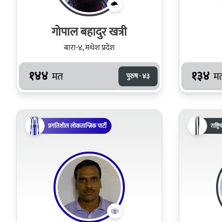
गोपाल बहादुर खत्री
बारा-४, मधेश प्रदेश
१४४
१३४
मत
म
पुरुष · ४३
प्रगतिशील लोकतान्त्रिक पार्टी
राष्ट्