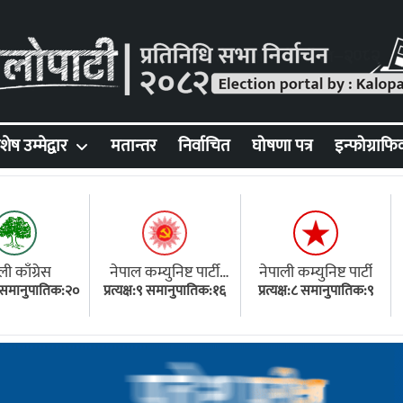
शेष उम्मेद्वार
मतान्तर
निर्वाचित
घोषणा पत्र
इन्फोग्राफि
ली काँग्रेस
नेपाल कम्युनिष्ट पार्टी
नेपाली कम्युनिष्ट पार्टी
१८ समानुपातिक:२०
प्रत्यक्ष:९ समानुपातिक:१६
(एमाले)
प्रत्यक्ष:८ समानुपातिक:९