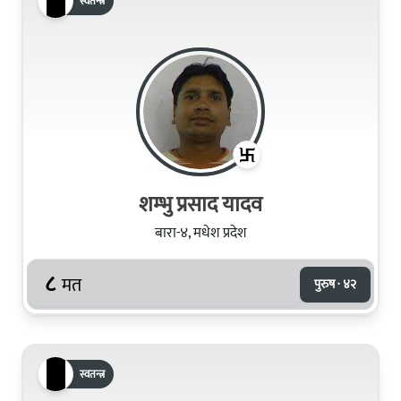
स्वतन्त्र
शम्‍भु प्रसाद यादव
बारा-४, मधेश प्रदेश
८
मत
पुरुष · ४२
स्वतन्त्र