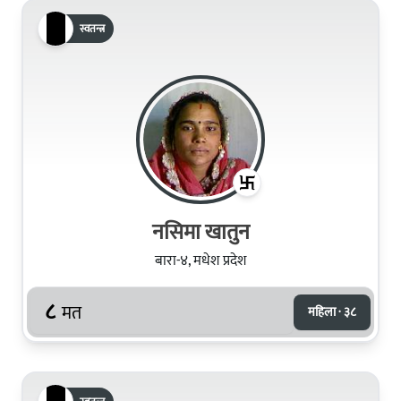
स्वतन्त्र
नसिमा खातुन
बारा-४, मधेश प्रदेश
८
मत
महिला · ३८