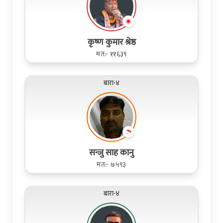
कृष्ण कुमार श्रेष्ठ
मत:- ११६३९
बारा-४
सन्जु साह कानु
मत:- ७५९३
बारा-४