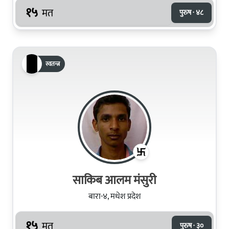
१५
मत
पुरुष · ४८
स्वतन्त्र
साकिब आलम मंसुरी
बारा-४, मधेश प्रदेश
१५
मत
पुरुष · ३०