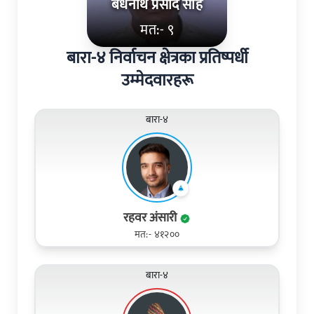
बैधनाथ प्रसाद साह
मत:- ९
बारा-४ निर्वाचन क्षेत्रका प्रतिष्पर्धी
उम्मेदवारहरू
बारा-४
रहवर अंसारी
मत:- ४१२००
बारा-४