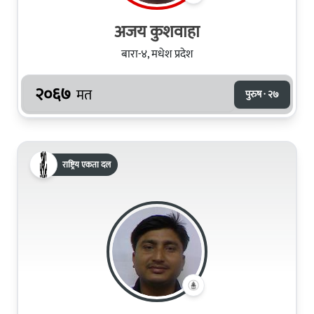
अजय कुशवाहा
बारा-४, मधेश प्रदेश
२०६७
मत
पुरुष · २७
राष्ट्रिय एकता दल