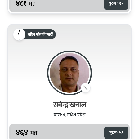
४८१
मत
पुरुष · ५२
राष्ट्रिय परिवर्तन पार्टी
सर्वेन्द्र खनाल
बारा-४, मधेश प्रदेश
४६४
मत
पुरुष · ५९