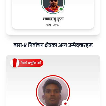
श्‍यामबाबु गुप्ता
मत:- ७११३
बारा-४ निर्वाचन क्षेत्रका अन्य उम्मेदवारहरू
नेपाली कम्युनिष्ट पार्टी