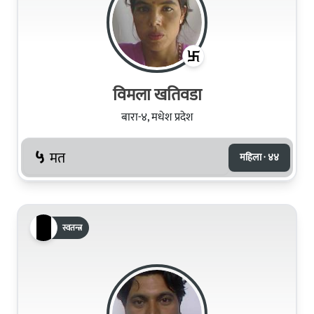
विमला खतिवडा
बारा-४, मधेश प्रदेश
५
मत
महिला · ४४
स्वतन्त्र