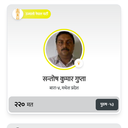
उज्यालो नेपाल पार्टी
सन्तोष कुमार गुप्ता
बारा-४, मधेश प्रदेश
२२०
मत
पुरुष · ५३