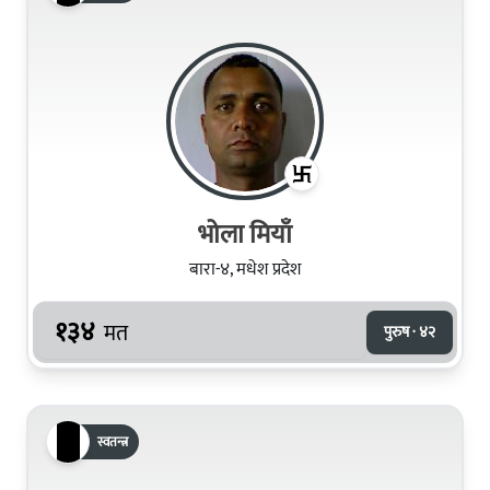
भोला मियाँ
बारा-४, मधेश प्रदेश
१३४
मत
पुरुष · ४२
स्वतन्त्र