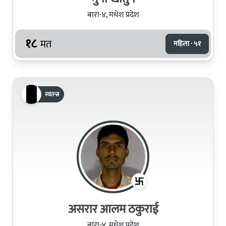
बारा-४, मधेश प्रदेश
१८
मत
महिला · ५१
स्वतन्त्र
असरार आलम ठकुराई
बारा-४, मधेश प्रदेश