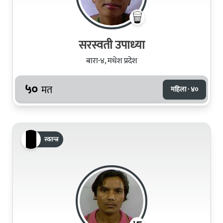
सरस्‍वती उपाध्‍या
बारा-४, मधेश प्रदेश
५०
मत
महिला · ४०
स्वतन्त्र