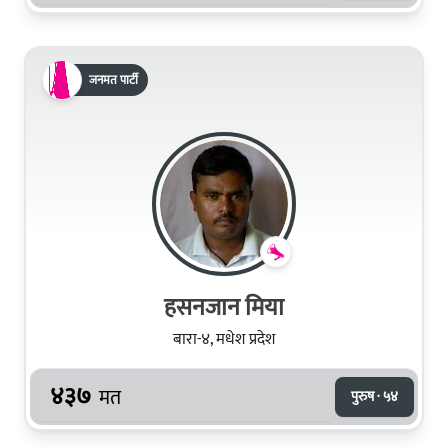
जनमत पार्टी
हसनजान मिया
बारा-४, मधेश प्रदेश
४३७
मत
पुरुष · ५४