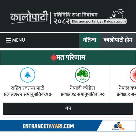
Skip to content
नतिजा
कालोपाटी होम
MENU
मत परिणाम
राष्ट्रिय स्वतन्त्र पार्टी
नेपाली काँग्रेस
नेपाल कम्य
प्रत्यक्ष:१२५ समानुपातिक:५७
प्रत्यक्ष:१८ समानुपातिक:२०
प्रत्यक्ष:९
(ए
थप