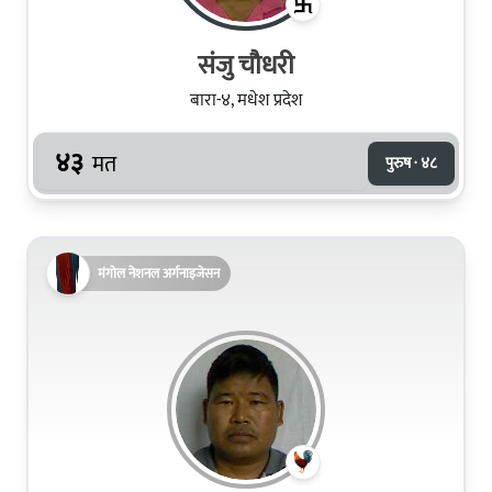
संजु चौधरी
बारा-४, मधेश प्रदेश
४३
मत
पुरुष · ४८
मंगोल नेशनल अर्गनाइजेसन