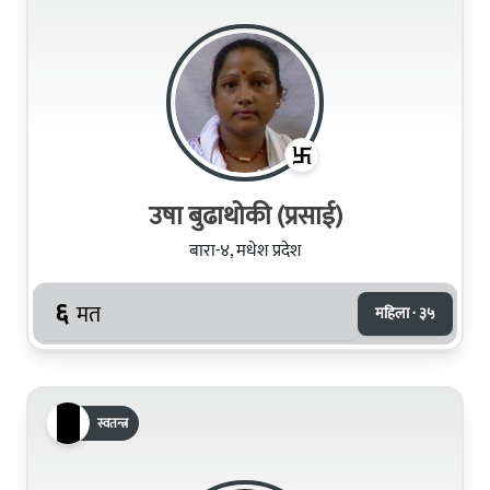
उषा बुढाथोकी (प्रसाई)
बारा-४, मधेश प्रदेश
६
मत
महिला · ३५
स्वतन्त्र