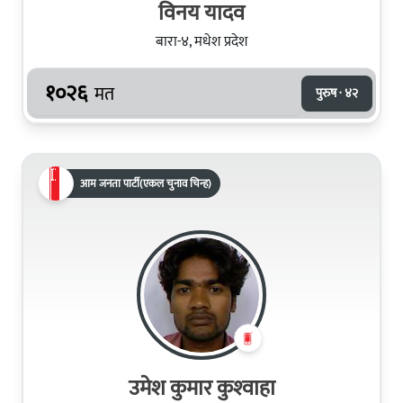
विनय यादव
बारा-४, मधेश प्रदेश
१०२६
मत
पुरुष · ४२
आम जनता पार्टी(एकल चुनाव चिन्ह)
उमेश कुमार कुश्‍वाहा